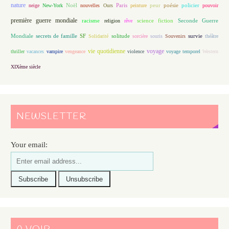
nature
Noël
Paris
peur
poésie
policier
neige
New-York
nouvelles
Ours
peinture
pouvoir
première guerre mondiale
racisme
science fiction
Seconde Guerre
religion
rêve
Mondiale
secrets de famille
solitude
SF
Solidarité
sorcière
souris
Souvenirs
survie
théâtre
vie quotidienne
voyage
thriller
vacances
vampire
vengeance
violence
voyage temporel
Western
XIXème siècle
NEWSLETTER
Your email: