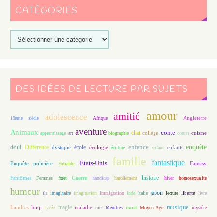
CATÉGORIES
DES IDÉES DE LECTURE PAR SUJETS
amour
amitié
adolescence
Angleterre
19ème siècle
Afrique
aventure
Animaux
conte
chat
apprentissage
art
biographie
collège
contes
cuisine
enfance
enquête
deuil
école
Différence
écologie
enfants
dystopie
écriture
enfant
famille
fantastique
Etats-Unis
Fantasy
Enquête policière
Entraide
histoire
Fantômes
Guerre
Femmes
forêt
handicap
harcèlement
hiver
homosexualité
humour
japon
île
imaginaire
imagination
Immigration
Inde
Italie
lecture
liberté
livre
magie
musique
loup
maladie
mort
Londres
lycée
mer
Meurtres
Moyen Age
mystère