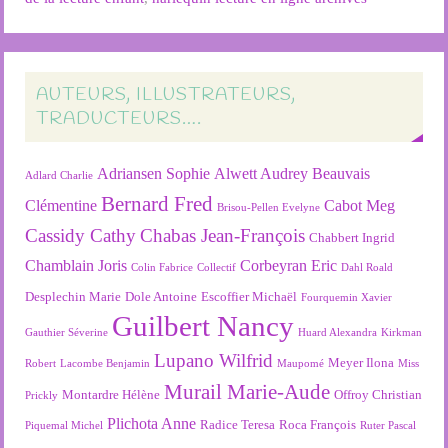
AUTEURS, ILLUSTRATEURS,
TRADUCTEURS….
Adriansen Sophie
Alwett Audrey
Beauvais
Adlard Charlie
Bernard Fred
Clémentine
Cabot Meg
Brisou-Pellen Evelyne
Cassidy Cathy
Chabas Jean-François
Chabbert Ingrid
Chamblain Joris
Corbeyran Eric
Colin Fabrice
Collectif
Dahl Roald
Desplechin Marie
Dole Antoine
Escoffier Michaël
Fourquemin Xavier
Guilbert Nancy
Gauthier Séverine
Huard Alexandra
Kirkman
Lupano Wilfrid
Meyer Ilona
Robert
Lacombe Benjamin
Maupomé
Miss
Murail Marie-Aude
Montardre Hélène
Offroy Christian
Prickly
Plichota Anne
Radice Teresa
Roca François
Piquemal Michel
Ruter Pascal