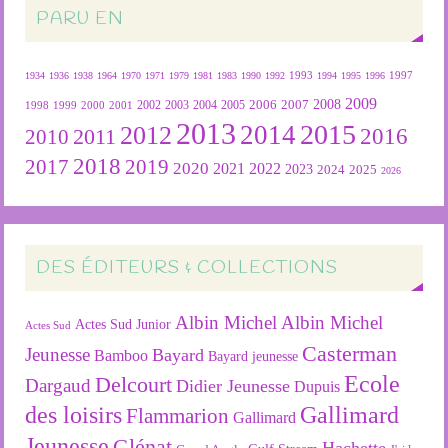
PARU EN
1934
1936
1938
1964
1970
1971
1979
1981
1983
1990
1992
1993
1994
1995
1996
1997
2009
2007
2008
2004
2005
2006
1999
2000
2001
2002
2003
1998
2013
2015
2012
2014
2016
2011
2010
2018
2019
2017
2020
2022
2021
2023
2024
2025
2026
DES ÉDITEURS & COLLECTIONS
Albin Michel
Albin Michel
Actes Sud Junior
Actes Sud
Casterman
Jeunesse
Bayard
Bamboo
Bayard jeunesse
Ecole
Delcourt
Dargaud
Didier Jeunesse
Dupuis
des loisirs
Gallimard
Flammarion
Gallimard
Jeunesse
Glénat
Hachette