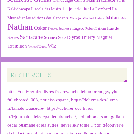
Gulf Stream
Grand Angle
J'ai lu
La joie de lire
L'école des loisirs
Kaléidoscope
Le Lombard
Le
Milan
Muscadier
les éditions des éléphants
Mango
Michel Lafon
Msk
Nathan
Oskar
Rageot
Rue de
Pocket Jeunesse
Robert Laffont
Sarbacane
Syros
Thierry Magnier
Soleil
Sèvres
Scrinéo
Wiz
Tourbillon
Vents d'Ouest
RECHERCHES
https://delivrer-des-livres fr/larevanchedelombrerouge/
,
yhs-
fullyhosted_003
,
noticias espana
,
https://delivrer-des-livres
fr/lomeletteausucre/
,
https://delivrer-des-livres
fr/lejournaldadeledepauledubouchet/
,
nolimbook
,
sami goliath
oscar ousmane et les autres
,
never sky tome 1 pdf
,
découverte
de la lecture enfant
,
harlequin lecture en ligne archives