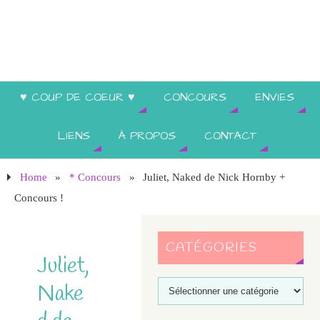
♥ COUP DE COEUR ♥
CONCOURS
ENVIES
LIENS
À PROPOS
CONTACT
Home
»
* Concours
»
Juliet, Naked de Nick Hornby +
Concours !
CATÉGORIES
Juliet,
Nake