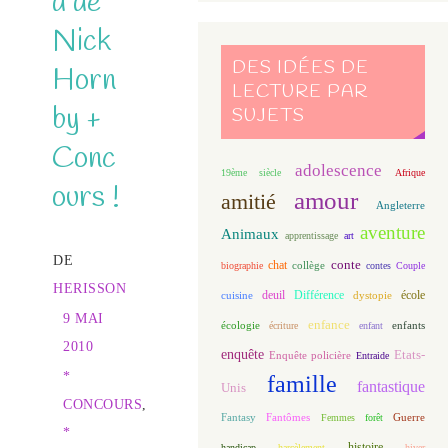
d de
Nick
DES IDÉES DE
Horn
LECTURE PAR
by +
SUJETS
Conc
adolescence
19ème siècle
Afrique
ours !
amour
amitié
Angleterre
aventure
Animaux
apprentissage
art
DE
conte
chat
biographie
collège
contes
Couple
HERISSON
deuil
école
Différence
cuisine
dystopie
9 MAI
enfance
écologie
enfants
écriture
enfant
2010
enquête
Etats-
Enquête policière
Entraide
*
famille
fantastique
Unis
CONCOURS
,
Fantasy
Fantômes
Guerre
Femmes
forêt
*
histoire
handicap
harcèlement
hiver