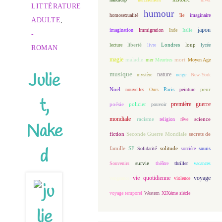
LITTÉRATURE
humour
homosexualité
île
imaginaire
ADULTE
,
japon
imagination
Immigration
Inde
Italie
-
loup
lecture
liberté
livre
Londres
lycée
ROMAN
magie
maladie
mort
mer
Meurtres
Moyen Age
Julie
musique
nature
mystère
neige
New-York
Noël
Paris
peur
nouvelles
Ours
peinture
t,
première guerre
poésie
policier
pouvoir
mondiale
racisme
science
religion
rêve
Nake
fiction
Seconde Guerre Mondiale
secrets de
famille
solitude
SF
Solidarité
sorcière
souris
d
Souvenirs
survie
théâtre
thriller
vacances
vie quotidienne
voyage
vengeance
violence
voyage temporel
Western
XIXème siècle