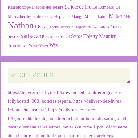
La joie de lire
L'école des loisirs
Kaléidoscope
Le Lombard
Le
Milan
Muscadier
les éditions des éléphants
Mango
Michel Lafon
Msk
Nathan
Oskar
Rageot
Rue de
Pocket Jeunesse
Robert Laffont
Sarbacane
Syros
Thierry Magnier
Soleil
Sèvres
Scrinéo
Wiz
Tourbillon
Vents d'Ouest
RECHERCHES
https://delivrer-des-livres fr/larevanchedelombrerouge/
,
yhs-
fullyhosted_003
,
noticias espana
,
https://delivrer-des-livres
fr/lomeletteausucre/
,
https://delivrer-des-livres
fr/lejournaldadeledepauledubouchet/
,
nolimbook
,
sami goliath
oscar ousmane et les autres
,
never sky tome 1 pdf
,
découverte
de la lecture enfant
,
harlequin lecture en ligne archives