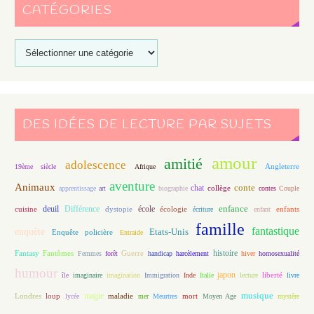
CATÉGORIES
DES IDÉES DE LECTURE PAR SUJETS
amour
amitié
adolescence
Angleterre
19ème siècle
Afrique
aventure
Animaux
conte
chat
apprentissage
art
biographie
collège
contes
Couple
enfance
deuil
école
Différence
écologie
enfants
cuisine
dystopie
écriture
enfant
famille
fantastique
enquête
Etats-Unis
Enquête policière
Entraide
histoire
Fantasy
Fantômes
Guerre
Femmes
forêt
handicap
harcèlement
hiver
homosexualité
humour
japon
île
imaginaire
imagination
Immigration
Inde
Italie
lecture
liberté
livre
magie
musique
loup
maladie
mort
Londres
lycée
mer
Meurtres
Moyen Age
mystère