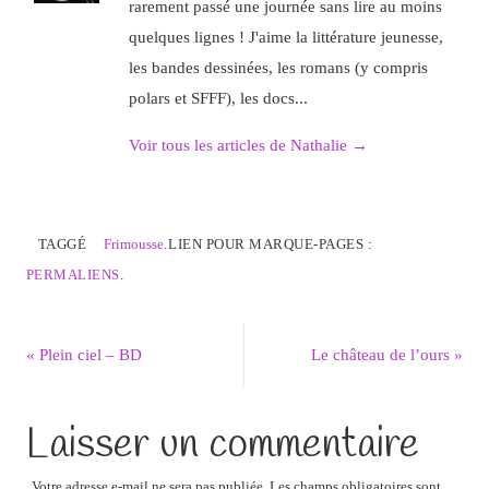
rarement passé une journée sans lire au moins
quelques lignes ! J'aime la littérature jeunesse,
les bandes dessinées, les romans (y compris
polars et SFFF), les docs...
Voir tous les articles de Nathalie
→
TAGGÉ
Frimousse
.
LIEN POUR MARQUE-PAGES :
PERMALIENS
.
«
Plein ciel – BD
Le château de l’ours
»
Laisser un commentaire
Votre adresse e-mail ne sera pas publiée.
Les champs obligatoires sont