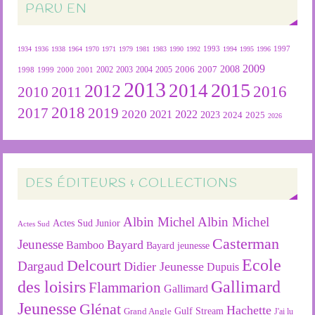
PARU EN
1934
1936
1938
1964
1970
1971
1979
1981
1983
1990
1992
1993
1994
1995
1996
1997
2009
2007
2008
2004
2005
2006
1999
2000
2001
2002
2003
1998
2013
2015
2012
2014
2016
2011
2010
2018
2019
2017
2020
2022
2021
2023
2024
2025
2026
DES ÉDITEURS & COLLECTIONS
Albin Michel
Albin Michel
Actes Sud Junior
Actes Sud
Casterman
Jeunesse
Bayard
Bamboo
Bayard jeunesse
Ecole
Delcourt
Dargaud
Didier Jeunesse
Dupuis
des loisirs
Gallimard
Flammarion
Gallimard
Jeunesse
Glénat
Hachette
Gulf Stream
Grand Angle
J'ai lu