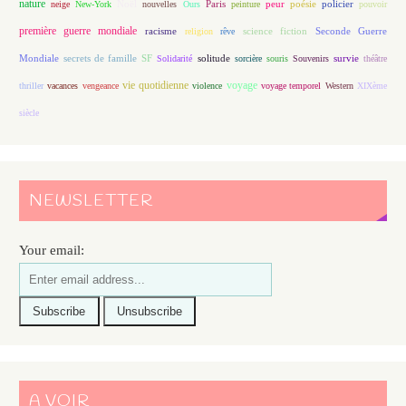
nature
Noël
Paris
peur
poésie
policier
neige
New-York
nouvelles
Ours
peinture
pouvoir
première guerre mondiale
racisme
science fiction
Seconde Guerre
religion
rêve
Mondiale
secrets de famille
solitude
SF
Solidarité
sorcière
souris
Souvenirs
survie
théâtre
vie quotidienne
voyage
thriller
vacances
vengeance
violence
voyage temporel
Western
XIXème
siècle
NEWSLETTER
Your email:
A VOIR