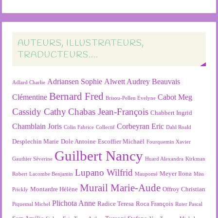
AUTEURS, ILLUSTRATEURS,
TRADUCTEURS….
Adriansen Sophie
Alwett Audrey
Beauvais
Adlard Charlie
Bernard Fred
Clémentine
Cabot Meg
Brisou-Pellen Evelyne
Cassidy Cathy
Chabas Jean-François
Chabbert Ingrid
Chamblain Joris
Corbeyran Eric
Colin Fabrice
Collectif
Dahl Roald
Desplechin Marie
Dole Antoine
Escoffier Michaël
Fourquemin Xavier
Guilbert Nancy
Gauthier Séverine
Huard Alexandra
Kirkman
Lupano Wilfrid
Meyer Ilona
Robert
Lacombe Benjamin
Maupomé
Miss
Murail Marie-Aude
Montardre Hélène
Offroy Christian
Prickly
Plichota Anne
Radice Teresa
Roca François
Piquemal Michel
Ruter Pascal