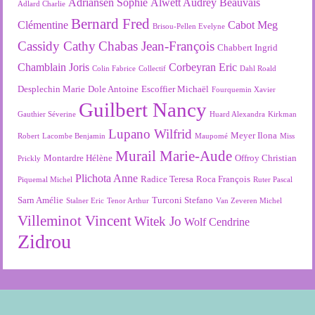
Adriansen Sophie
Alwett Audrey
Beauvais
Adlard Charlie
Bernard Fred
Clémentine
Cabot Meg
Brisou-Pellen Evelyne
Cassidy Cathy
Chabas Jean-François
Chabbert Ingrid
Chamblain Joris
Corbeyran Eric
Colin Fabrice
Collectif
Dahl Roald
Desplechin Marie
Dole Antoine
Escoffier Michaël
Fourquemin Xavier
Guilbert Nancy
Gauthier Séverine
Huard Alexandra
Kirkman
Lupano Wilfrid
Meyer Ilona
Robert
Lacombe Benjamin
Maupomé
Miss
Murail Marie-Aude
Montardre Hélène
Offroy Christian
Prickly
Plichota Anne
Radice Teresa
Roca François
Piquemal Michel
Ruter Pascal
Sarn Amélie
Turconi Stefano
Stalner Eric
Tenor Arthur
Van Zeveren Michel
Villeminot Vincent
Witek Jo
Wolf Cendrine
Zidrou