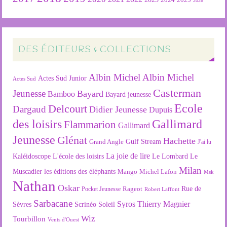
2024
2025
2026
DES ÉDITEURS & COLLECTIONS
Albin Michel
Albin Michel
Actes Sud Junior
Actes Sud
Casterman
Jeunesse
Bayard
Bamboo
Bayard jeunesse
Ecole
Delcourt
Dargaud
Didier Jeunesse
Dupuis
des loisirs
Gallimard
Flammarion
Gallimard
Jeunesse
Glénat
Hachette
Gulf Stream
Grand Angle
J'ai lu
La joie de lire
L'école des loisirs
Kaléidoscope
Le Lombard
Le
Milan
Muscadier
les éditions des éléphants
Mango
Michel Lafon
Msk
Nathan
Oskar
Rageot
Rue de
Pocket Jeunesse
Robert Laffont
Sarbacane
Syros
Thierry Magnier
Soleil
Sèvres
Scrinéo
Wiz
Tourbillon
Vents d'Ouest