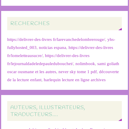
RECHERCHES
https://delivrer-des-livres fr/larevanchedelombrerouge/
,
yhs-
fullyhosted_003
,
noticias espana
,
https://delivrer-des-livres
fr/lomeletteausucre/
,
https://delivrer-des-livres
fr/lejournaldadeledepauledubouchet/
,
nolimbook
,
sami goliath
oscar ousmane et les autres
,
never sky tome 1 pdf
,
découverte
de la lecture enfant
,
harlequin lecture en ligne archives
AUTEURS, ILLUSTRATEURS,
TRADUCTEURS….