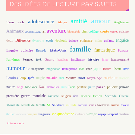
DES IDÉES DE LECTURE PAR SUJETS
amour
amitié
adolescence
Angleterre
19ème siècle
Afrique
aventure
Animaux
conte
chat
apprentissage
art
biographie
collège
contes
cuisine
enfance
enquête
deuil
école
Différence
écologie
enfants
dystopie
écriture
enfant
famille
fantastique
Etats-Unis
Fantasy
Enquête policière
Entraide
histoire
Fantômes
Guerre
Femmes
forêt
handicap
harcèlement
hiver
homosexualité
humour
japon
île
imaginaire
imagination
Immigration
Inde
Italie
lecture
liberté
livre
magie
musique
loup
maladie
mort
Londres
lycée
mer
Meurtres
Moyen Age
mystère
nature
Noël
Paris
peur
poésie
policier
neige
New-York
nouvelles
Ours
peinture
pouvoir
première guerre mondiale
racisme
science fiction
Seconde Guerre
religion
rêve
Mondiale
secrets de famille
solitude
SF
Solidarité
sorcière
souris
Souvenirs
survie
théâtre
vie quotidienne
voyage
thriller
vacances
vampire
vengeance
violence
voyage temporel
Western
XIXème siècle