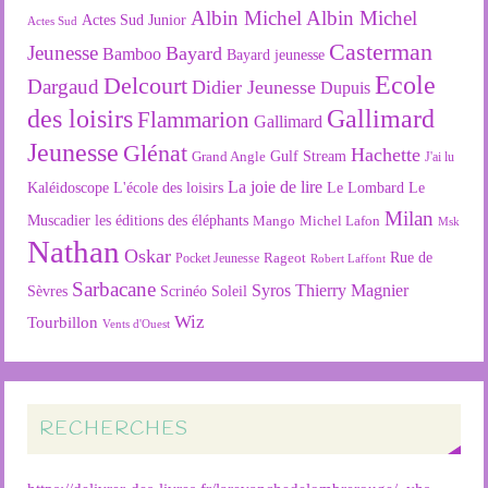
Albin Michel
Albin Michel
Actes Sud Junior
Actes Sud
Casterman
Jeunesse
Bayard
Bamboo
Bayard jeunesse
Ecole
Delcourt
Dargaud
Didier Jeunesse
Dupuis
des loisirs
Gallimard
Flammarion
Gallimard
Jeunesse
Glénat
Hachette
Gulf Stream
Grand Angle
J'ai lu
La joie de lire
L'école des loisirs
Kaléidoscope
Le Lombard
Le
Milan
Muscadier
les éditions des éléphants
Mango
Michel Lafon
Msk
Nathan
Oskar
Rageot
Rue de
Pocket Jeunesse
Robert Laffont
Sarbacane
Syros
Thierry Magnier
Soleil
Sèvres
Scrinéo
Wiz
Tourbillon
Vents d'Ouest
RECHERCHES