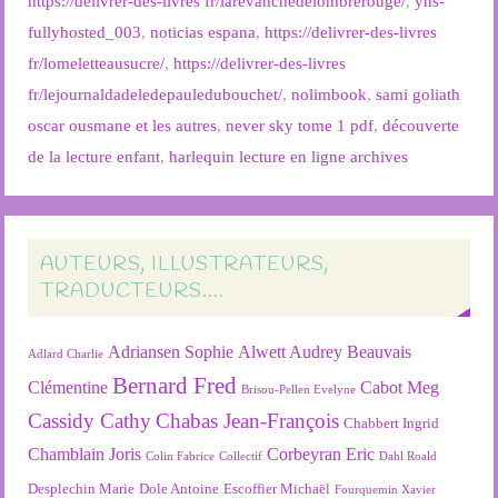
https://delivrer-des-livres fr/larevanchedelombrerouge/
,
yhs-
fullyhosted_003
,
noticias espana
,
https://delivrer-des-livres
fr/lomeletteausucre/
,
https://delivrer-des-livres
fr/lejournaldadeledepauledubouchet/
,
nolimbook
,
sami goliath
oscar ousmane et les autres
,
never sky tome 1 pdf
,
découverte
de la lecture enfant
,
harlequin lecture en ligne archives
AUTEURS, ILLUSTRATEURS,
TRADUCTEURS….
Adriansen Sophie
Alwett Audrey
Beauvais
Adlard Charlie
Bernard Fred
Clémentine
Cabot Meg
Brisou-Pellen Evelyne
Cassidy Cathy
Chabas Jean-François
Chabbert Ingrid
Chamblain Joris
Corbeyran Eric
Colin Fabrice
Collectif
Dahl Roald
Desplechin Marie
Dole Antoine
Escoffier Michaël
Fourquemin Xavier