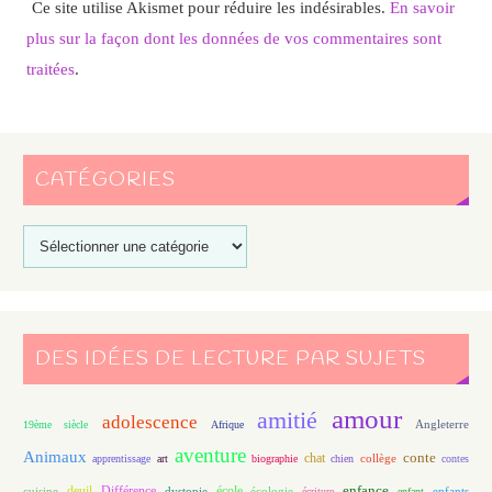
Ce site utilise Akismet pour réduire les indésirables.
En savoir
plus sur la façon dont les données de vos commentaires sont
traitées
.
CATÉGORIES
DES IDÉES DE LECTURE PAR SUJETS
amour
amitié
adolescence
Angleterre
19ème siècle
Afrique
aventure
Animaux
conte
chat
apprentissage
art
biographie
chien
collège
contes
enfance
deuil
école
Différence
écologie
enfants
cuisine
dystopie
écriture
enfant