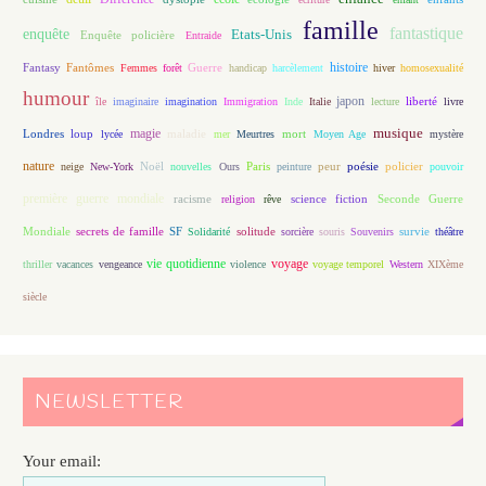
famille
fantastique
enquête
Etats-Unis
Enquête policière
Entraide
histoire
Fantasy
Fantômes
Guerre
Femmes
forêt
handicap
harcèlement
hiver
homosexualité
humour
japon
île
imaginaire
imagination
Immigration
Inde
Italie
lecture
liberté
livre
magie
musique
loup
maladie
mort
Londres
lycée
mer
Meurtres
Moyen Age
mystère
nature
Noël
Paris
peur
poésie
policier
neige
New-York
nouvelles
Ours
peinture
pouvoir
première guerre mondiale
racisme
science fiction
Seconde Guerre
religion
rêve
Mondiale
secrets de famille
solitude
SF
Solidarité
sorcière
souris
Souvenirs
survie
théâtre
vie quotidienne
voyage
thriller
vacances
vengeance
violence
voyage temporel
Western
XIXème
siècle
NEWSLETTER
Your email: