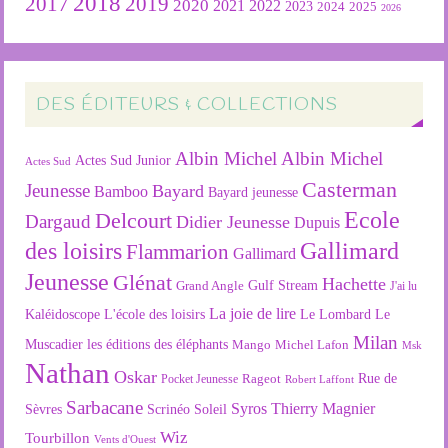
2018
2019
2017
2020
2022
2021
2023
2024
2025
2026
DES ÉDITEURS & COLLECTIONS
Albin Michel
Albin Michel
Actes Sud Junior
Actes Sud
Casterman
Jeunesse
Bayard
Bamboo
Bayard jeunesse
Ecole
Delcourt
Dargaud
Didier Jeunesse
Dupuis
des loisirs
Gallimard
Flammarion
Gallimard
Jeunesse
Glénat
Hachette
Gulf Stream
Grand Angle
J'ai lu
La joie de lire
L'école des loisirs
Kaléidoscope
Le Lombard
Le
Milan
Muscadier
les éditions des éléphants
Mango
Michel Lafon
Msk
Nathan
Oskar
Rageot
Rue de
Pocket Jeunesse
Robert Laffont
Sarbacane
Syros
Thierry Magnier
Soleil
Sèvres
Scrinéo
Wiz
Tourbillon
Vents d'Ouest