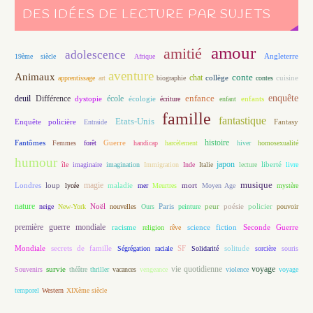
DES IDÉES DE LECTURE PAR SUJETS
amour
amitié
adolescence
Angleterre
19ème siècle
Afrique
aventure
Animaux
conte
chat
apprentissage
art
biographie
collège
contes
cuisine
enfance
enquête
deuil
école
Différence
écologie
enfants
dystopie
écriture
enfant
famille
fantastique
Etats-Unis
Fantasy
Enquête policière
Entraide
histoire
Fantômes
Guerre
Femmes
forêt
handicap
harcèlement
hiver
homosexualité
humour
japon
île
imaginaire
imagination
Immigration
Inde
Italie
lecture
liberté
livre
magie
musique
loup
maladie
mort
Londres
lycée
mer
Meurtres
Moyen Age
mystère
nature
Noël
Paris
peur
poésie
policier
neige
New-York
nouvelles
Ours
peinture
pouvoir
première guerre mondiale
racisme
science fiction
Seconde Guerre
religion
rêve
Mondiale
secrets de famille
solitude
Ségrégation raciale
SF
Solidarité
sorcière
souris
vie quotidienne
voyage
Souvenirs
survie
théâtre
thriller
vacances
vengeance
violence
voyage
temporel
Western
XIXème siècle