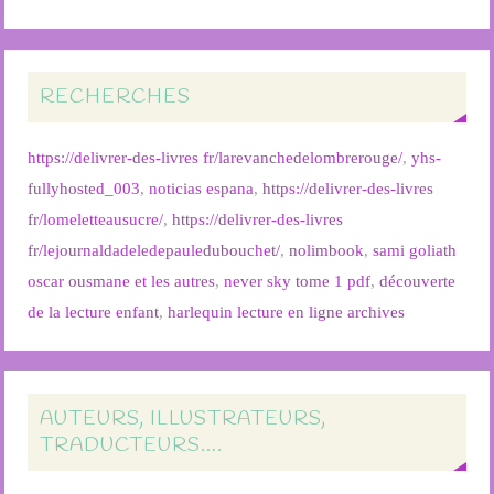
RECHERCHES
https://delivrer-des-livres fr/larevanchedelombrerouge/
,
yhs-
fullyhosted_003
,
noticias espana
,
https://delivrer-des-livres
fr/lomeletteausucre/
,
https://delivrer-des-livres
fr/lejournaldadeledepauledubouchet/
,
nolimbook
,
sami goliath
oscar ousmane et les autres
,
never sky tome 1 pdf
,
découverte
de la lecture enfant
,
harlequin lecture en ligne archives
AUTEURS, ILLUSTRATEURS,
TRADUCTEURS….