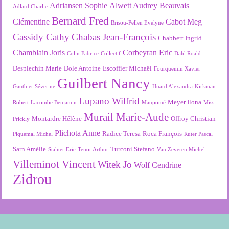
Adriansen Sophie
Alwett Audrey
Beauvais
Adlard Charlie
Bernard Fred
Clémentine
Cabot Meg
Brisou-Pellen Evelyne
Cassidy Cathy
Chabas Jean-François
Chabbert Ingrid
Chamblain Joris
Corbeyran Eric
Colin Fabrice
Collectif
Dahl Roald
Desplechin Marie
Dole Antoine
Escoffier Michaël
Fourquemin Xavier
Guilbert Nancy
Gauthier Séverine
Huard Alexandra
Kirkman
Lupano Wilfrid
Meyer Ilona
Robert
Lacombe Benjamin
Maupomé
Miss
Murail Marie-Aude
Montardre Hélène
Offroy Christian
Prickly
Plichota Anne
Radice Teresa
Roca François
Piquemal Michel
Ruter Pascal
Sarn Amélie
Turconi Stefano
Stalner Eric
Tenor Arthur
Van Zeveren Michel
Villeminot Vincent
Witek Jo
Wolf Cendrine
Zidrou