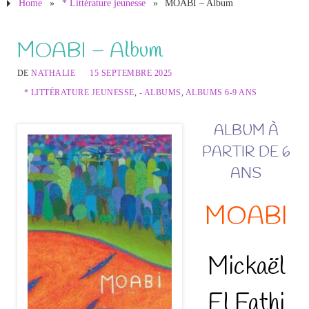
Home
»
* Littérature jeunesse
»
MOABI – Album
MOABI – Album
DE
NATHALIE
15 SEPTEMBRE 2025
* LITTÉRATURE JEUNESSE
,
- ALBUMS
,
ALBUMS 6-9 ANS
ALBUM À
PARTIR DE 6
ANS
MOABI
Mickaël
El Fathi