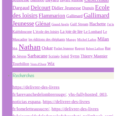
Bayard jeunesse
Ecole
Delcourt
Dargaud
Didier Jeunesse
Dupuis
des loisirs
Gallimard
Flammarion
Gallimard
Jeunesse
Glénat
Hachette
Gulf Stream
Grand Angle
J'ai lu
La joie de lire
L'école des loisirs
Kaléidoscope
Le Lombard
Le
Milan
Muscadier
les éditions des éléphants
Mango
Michel Lafon
Nathan
Oskar
Rageot
Rue
Msk
Pocket Jeunesse
Robert Laffont
Sarbacane
Syros
Thierry Magnier
Soleil
de Sèvres
Scrinéo
Wiz
Tourbillon
Vents d'Ouest
Recherches
https://delivrer-des-livres
fr/larevanchedelombrerouge/
,
yhs-fullyhosted_003
,
noticias espana
,
https://delivrer-des-livres
fr/lomeletteausucre/
,
https://delivrer-des-livres