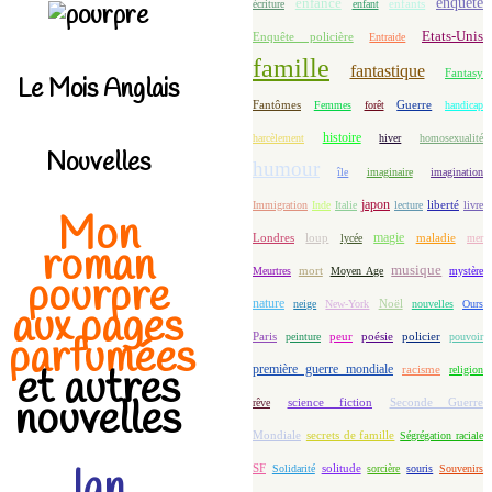
enfance
enquête
enfants
écriture
enfant
Etats-Unis
Enquête policière
Entraide
famille
fantastique
Fantasy
Le Mois Anglais
Fantômes
Guerre
Femmes
forêt
handicap
histoire
harcèlement
hiver
homosexualité
Nouvelles
humour
île
imaginaire
imagination
japon
Immigration
Inde
Italie
lecture
liberté
livre
Mon
magie
loup
maladie
Londres
lycée
mer
roman
musique
mort
Meurtres
Moyen Age
mystère
pourpre
nature
Noël
neige
New-York
nouvelles
Ours
aux pages
Paris
peur
poésie
policier
peinture
pouvoir
parfumées
première guerre mondiale
et autres
racisme
religion
nouvelles
science fiction
Seconde Guerre
rêve
Mondiale
secrets de famille
Ségrégation raciale
Ian
solitude
SF
Solidarité
sorcière
souris
Souvenirs