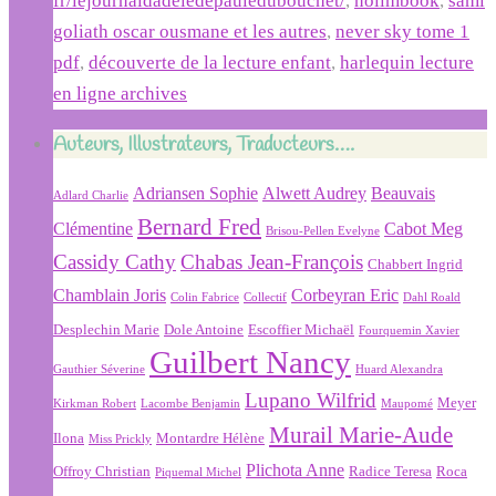
fr/lejournaldadeledepauledubouchet/
,
nolimbook
,
sami
goliath oscar ousmane et les autres
,
never sky tome 1
pdf
,
découverte de la lecture enfant
,
harlequin lecture
en ligne archives
Auteurs, Illustrateurs, Traducteurs….
Adriansen Sophie
Alwett Audrey
Beauvais
Adlard Charlie
Bernard Fred
Clémentine
Cabot Meg
Brisou-Pellen Evelyne
Cassidy Cathy
Chabas Jean-François
Chabbert Ingrid
Chamblain Joris
Corbeyran Eric
Colin Fabrice
Collectif
Dahl Roald
Desplechin Marie
Dole Antoine
Escoffier Michaël
Fourquemin Xavier
Guilbert Nancy
Gauthier Séverine
Huard Alexandra
Lupano Wilfrid
Meyer
Kirkman Robert
Lacombe Benjamin
Maupomé
Murail Marie-Aude
Ilona
Montardre Hélène
Miss Prickly
Plichota Anne
Offroy Christian
Radice Teresa
Roca
Piquemal Michel