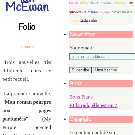
McEwan
vie
survie
théâtre
thriller
vacances
vengeance
quotidienne
voyage
violence
voyage temporel
Western
XIXème siècle
Folio
Newsletter
*****
Your email:
Trois nouvelles très
différentes dans ce
petit recueil.
A voir
La première nouvelle,
Bons Plans
“
Mon roman pourpre
Et la pub, elle est où ?
aux pages
Copyright
parfumées
” (My
Purple Scented
Le contenu publié sur