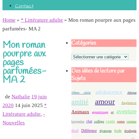
Contact
Home
»
* Littérature adulte
»
Mon roman pourpre aux pages
parfumées- MA 2
Mon roman
Catégories
pourpre aux
Catégories
pages
parfumées-
Des idées de lecture par
MA 2
Sujets
adolescence
19ème siècle
Afrique
de
Nathalie
19 juin
amour
amitié
Angleterre
2020
14 juin 2025
*
aventure
Animaux
apprentissage
art
Littérature adulte
,
-
conte
chat
Nouvelles
biographie
collège
contes
cuisine
deuil
école
Différence
écologie
dystopie