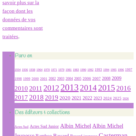
savoir plus sur la
façon dont les
données de vos
commentaires sont
traitées
.
Paru en
1934
1936
1938
1964
1970
1971
1979
1981
1983
1990
1992
1993
1994
1995
1996
1997
2009
2007
2008
2004
2005
2006
1999
2000
2001
2002
2003
1998
2013
2015
2012
2014
2016
2011
2010
2018
2019
2017
2020
2022
2021
2023
2024
2025
2026
Des éditeurs & collections
Albin Michel
Albin Michel
Actes Sud Junior
Actes Sud
Casterman
Jeunesse
Bayard
Bamboo