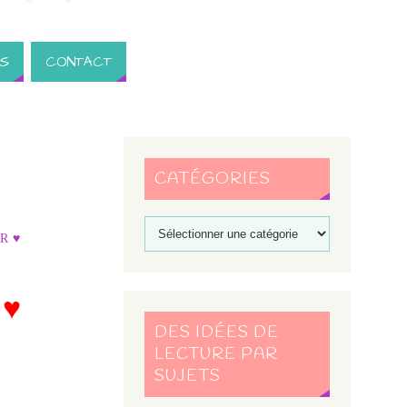
S
CONTACT
CATÉGORIES
R ♥
e
♥
DES IDÉES DE
LECTURE PAR
SUJETS