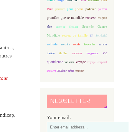
neige
New-York
nouvelles
Ours
Paris
peur
poésie
policier
peinture
pouvoir
première guerre mondiale
racisme
religion
science fiction
Seconde Guerre
rêve
Mondiale
secrets de famille
SF
Solidarité
solitude
sorcière
souris
Souvenirs
survie
autres,
vie
théâtre
thriller
vacances
vengeance
autres
quotidienne
voyage
violence
voyage temporel
Western
XIXème siècle
zombie
tout
NEWSLETTER
andicap,
Your email: