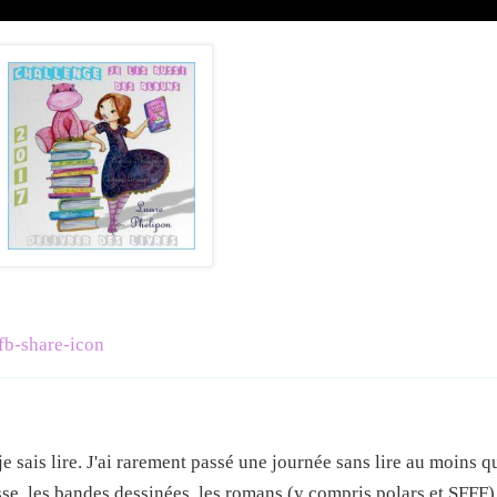
e sais lire. J'ai rarement passé une journée sans lire au moins 
esse, les bandes dessinées, les romans (y compris polars et SFFF),