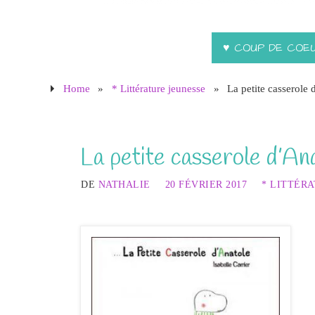
♥ COUP DE COE
Home
»
* Littérature jeunesse
»
La petite casserole
La petite casserole d’A
DE
NATHALIE
20 FÉVRIER 2017
* LITTÉR