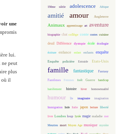
adolescence
19ème siècle
Afrique
amour
amitié
Angleterre
voir une
aventure
Animaux
apprentissage
art
ompromis
conte
chat
biographie
collège
contes
cuisine
deuil
école
Différence
écologie
dystopie
enfance
enquête
enfants
écriture
enfant
ière lui.
Etats-Unis
Enquête policière
Entraide
l ne peut
famille
fantastique
aire plus
Fantasy
 où il
Fantômes
Guerre
Femmes
forêt
handicap
histoire
harcèlement
hiver
homosexualité
humour
île
imaginaire
imagination
japon
Immigration
Inde
Italie
lecture
liberté
magie
loup
maladie
livre
Londres
lycée
mer
musique
mort
Meurtres
Moyen Age
mystère
nature
Noël