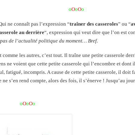
o
O
o
O
o
Qui ne connaît pas l’expression “
traîner des casseroles
” ou “
a
asserole au derrière
“, expression qui veut dire que l’on est c
 pas de l’actualité politique du moment… Bref.
fait comme les autres, c’est tout. Il traîne une petite casserole derr
gens ne voient que cette petite casserole qui l’encombre et dont i
, fatigué, incompris. A cause de cette petite casserole, il doit f
 ne s’en rend compte, alors des fois, il s’énerve ! Jusqu’au jour
o
O
o
O
o