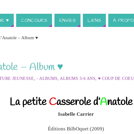
UR ♥
CONCOURS
ENVIES
LIENS
À PROPO
 d’Anatole – Album ♥
natole – Album ♥
ATURE JEUNESSE
,
- ALBUMS
,
ALBUMS 3-6 ANS
,
♥ COUP DE COEU
La petite
C
asserole d’
A
natol
Isabelle Carrier
Éditions BilbOquet (2009)