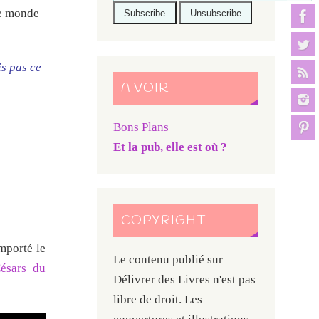
ce monde
is pas ce
A VOIR
Bons Plans
Et la pub, elle est où ?
COPYRIGHT
mporté le
Le contenu publié sur
ésars du
Délivrer des Livres n'est pas
libre de droit. Les