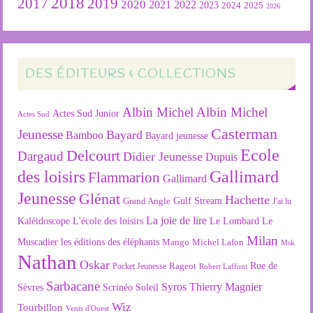
2018
2019
2017
2020
2022
2021
2023
2024
2025
2026
DES ÉDITEURS & COLLECTIONS
Albin Michel
Albin Michel
Actes Sud Junior
Actes Sud
Casterman
Jeunesse
Bayard
Bamboo
Bayard jeunesse
Ecole
Delcourt
Dargaud
Didier Jeunesse
Dupuis
des loisirs
Gallimard
Flammarion
Gallimard
Jeunesse
Glénat
Hachette
Gulf Stream
Grand Angle
J'ai lu
La joie de lire
L'école des loisirs
Kaléidoscope
Le Lombard
Le
Milan
Muscadier
les éditions des éléphants
Mango
Michel Lafon
Msk
Nathan
Oskar
Rageot
Rue de
Pocket Jeunesse
Robert Laffont
Sarbacane
Syros
Thierry Magnier
Soleil
Sèvres
Scrinéo
Wiz
Tourbillon
Vents d'Ouest