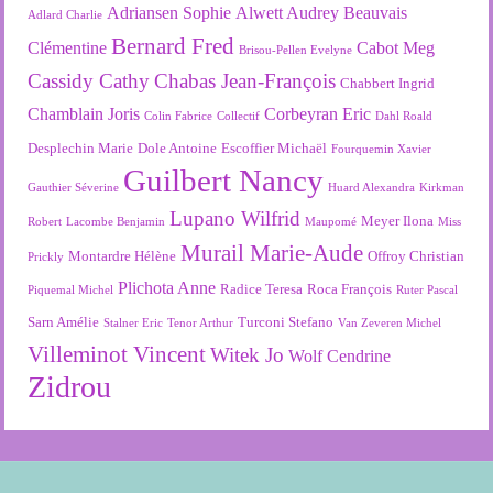
Adriansen Sophie
Alwett Audrey
Beauvais
Adlard Charlie
Bernard Fred
Clémentine
Cabot Meg
Brisou-Pellen Evelyne
Cassidy Cathy
Chabas Jean-François
Chabbert Ingrid
Chamblain Joris
Corbeyran Eric
Colin Fabrice
Collectif
Dahl Roald
Desplechin Marie
Dole Antoine
Escoffier Michaël
Fourquemin Xavier
Guilbert Nancy
Gauthier Séverine
Huard Alexandra
Kirkman
Lupano Wilfrid
Meyer Ilona
Robert
Lacombe Benjamin
Maupomé
Miss
Murail Marie-Aude
Montardre Hélène
Offroy Christian
Prickly
Plichota Anne
Radice Teresa
Roca François
Piquemal Michel
Ruter Pascal
Sarn Amélie
Turconi Stefano
Stalner Eric
Tenor Arthur
Van Zeveren Michel
Villeminot Vincent
Witek Jo
Wolf Cendrine
Zidrou