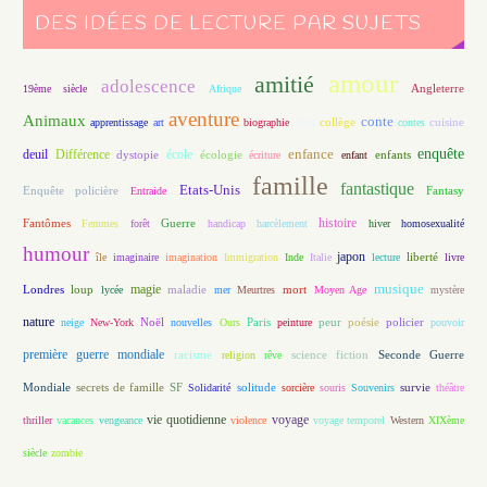
DES IDÉES DE LECTURE PAR SUJETS
amour
amitié
adolescence
Angleterre
19ème siècle
Afrique
aventure
Animaux
conte
chat
apprentissage
art
biographie
collège
contes
cuisine
enfance
enquête
deuil
école
Différence
écologie
enfants
dystopie
écriture
enfant
famille
fantastique
Etats-Unis
Fantasy
Enquête policière
Entraide
histoire
Fantômes
Guerre
Femmes
forêt
handicap
harcèlement
hiver
homosexualité
humour
japon
île
imaginaire
imagination
Immigration
Inde
Italie
lecture
liberté
livre
magie
musique
loup
maladie
mort
Londres
lycée
mer
Meurtres
Moyen Age
mystère
nature
Noël
Paris
peur
poésie
policier
neige
New-York
nouvelles
Ours
peinture
pouvoir
première guerre mondiale
racisme
science fiction
Seconde Guerre
religion
rêve
Mondiale
secrets de famille
solitude
SF
Solidarité
sorcière
souris
Souvenirs
survie
théâtre
vie quotidienne
voyage
thriller
vacances
vengeance
violence
voyage temporel
Western
XIXème
siècle
zombie