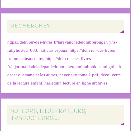
RECHERCHES
https://delivrer-des-livres fr/larevanchedelombrerouge/
,
yhs-
fullyhosted_003
,
noticias espana
,
https://delivrer-des-livres
fr/lomeletteausucre/
,
https://delivrer-des-livres
fr/lejournaldadeledepauledubouchet/
,
nolimbook
,
sami goliath
oscar ousmane et les autres
,
never sky tome 1 pdf
,
découverte
de la lecture enfant
,
harlequin lecture en ligne archives
AUTEURS, ILLUSTRATEURS,
TRADUCTEURS….