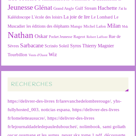
Jeunesse
Glénat
Hachette
Gulf Stream
Grand Angle
J'ai lu
La joie de lire
L'école des loisirs
Kaléidoscope
Le Lombard
Le
Milan
Muscadier
les éditions des éléphants
Mango
Michel Lafon
Msk
Nathan
Oskar
Rageot
Rue de
Pocket Jeunesse
Robert Laffont
Sarbacane
Syros
Thierry Magnier
Soleil
Sèvres
Scrinéo
Wiz
Tourbillon
Vents d'Ouest
RECHERCHES
https://delivrer-des-livres fr/larevanchedelombrerouge/
,
yhs-
fullyhosted_003
,
noticias espana
,
https://delivrer-des-livres
fr/lomeletteausucre/
,
https://delivrer-des-livres
fr/lejournaldadeledepauledubouchet/
,
nolimbook
,
sami goliath
oscar ousmane et les autres
,
never sky tome 1 pdf
,
découverte