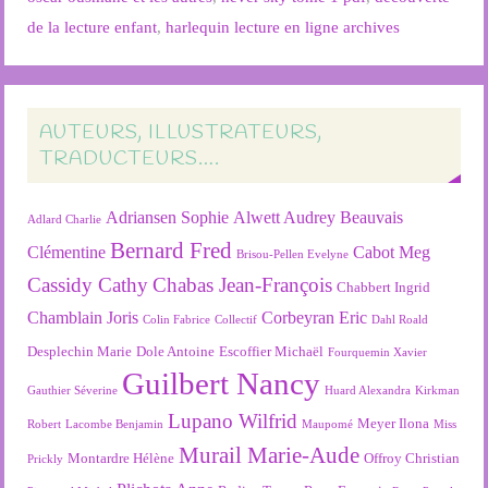
de la lecture enfant
,
harlequin lecture en ligne archives
AUTEURS, ILLUSTRATEURS,
TRADUCTEURS….
Adriansen Sophie
Alwett Audrey
Beauvais
Adlard Charlie
Bernard Fred
Clémentine
Cabot Meg
Brisou-Pellen Evelyne
Cassidy Cathy
Chabas Jean-François
Chabbert Ingrid
Chamblain Joris
Corbeyran Eric
Colin Fabrice
Collectif
Dahl Roald
Desplechin Marie
Dole Antoine
Escoffier Michaël
Fourquemin Xavier
Guilbert Nancy
Gauthier Séverine
Huard Alexandra
Kirkman
Lupano Wilfrid
Meyer Ilona
Robert
Lacombe Benjamin
Maupomé
Miss
Murail Marie-Aude
Montardre Hélène
Offroy Christian
Prickly