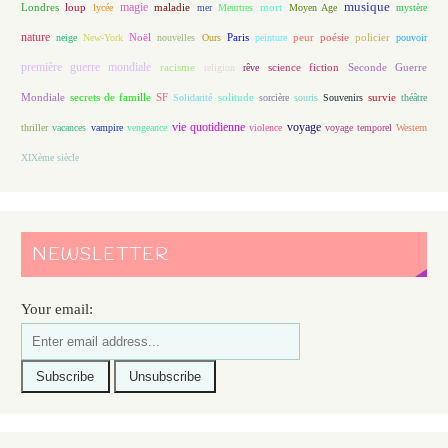
magie
musique
loup
maladie
mort
Londres
lycée
mer
Meurtres
Moyen Age
mystère
nature
Noël
Paris
peur
poésie
policier
neige
New-York
nouvelles
Ours
peinture
pouvoir
première guerre mondiale
racisme
science fiction
Seconde Guerre
religion
rêve
Mondiale
secrets de famille
solitude
SF
Solidarité
sorcière
souris
Souvenirs
survie
théâtre
vie quotidienne
voyage
thriller
vacances
vampire
vengeance
violence
voyage temporel
Western
XIXème siècle
NEWSLETTER
Your email: