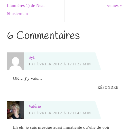
Illumières 1) de Neal
veines
»
Shusterman
6 Commentaires
Syl.
13 FÉVRIER 2012 À 12 H 22 MIN
OK… j’y vais…
RÉPONDRE
Valérie
13 FÉVRIER 2012 À 12 H 43 MIN
Eh eh, je suis presque aussi impatiente qu’elle de voir