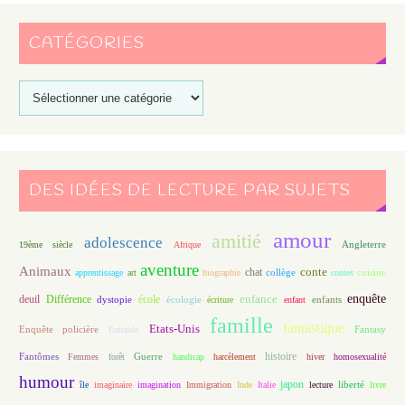
CATÉGORIES
DES IDÉES DE LECTURE PAR SUJETS
amour
amitié
adolescence
Angleterre
19ème siècle
Afrique
aventure
Animaux
conte
chat
apprentissage
art
biographie
collège
contes
cuisine
enfance
enquête
deuil
école
Différence
écologie
enfants
dystopie
écriture
enfant
famille
fantastique
Etats-Unis
Fantasy
Enquête policière
Entraide
histoire
Fantômes
Guerre
Femmes
forêt
handicap
harcèlement
hiver
homosexualité
humour
japon
île
imaginaire
imagination
Immigration
Inde
Italie
lecture
liberté
livre