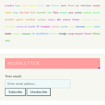
magie
musique
loup
maladie
mort
Londres
lycée
mer
Meurtres
Moyen Age
mystère
nature
Noël
Paris
peur
poésie
policier
neige
New-York
nouvelles
Ours
peinture
pouvoir
première guerre mondiale
racisme
science fiction
Seconde Guerre
religion
rêve
Mondiale
secrets de famille
solitude
SF
Solidarité
sorcière
souris
Souvenirs
survie
théâtre
vie quotidienne
voyage
thriller
vacances
vengeance
violence
voyage temporel
Western
XIXème
siècle
NEWSLETTER
Your email: