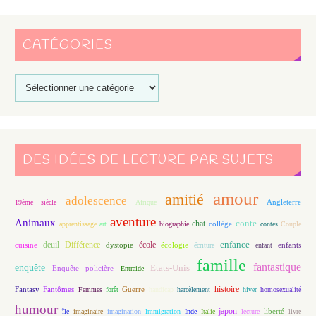
CATÉGORIES
DES IDÉES DE LECTURE PAR SUJETS
amour
amitié
adolescence
Angleterre
19ème siècle
Afrique
aventure
Animaux
conte
chat
apprentissage
art
biographie
collège
contes
Couple
enfance
deuil
école
Différence
écologie
enfants
cuisine
dystopie
écriture
enfant
famille
fantastique
enquête
Etats-Unis
Enquête policière
Entraide
histoire
Fantasy
Fantômes
Guerre
Femmes
forêt
handicap
harcèlement
hiver
homosexualité
humour
japon
île
imaginaire
imagination
Immigration
Inde
Italie
lecture
liberté
livre