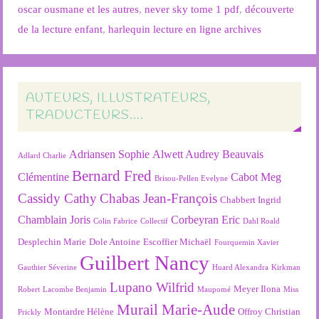
oscar ousmane et les autres
,
never sky tome 1 pdf
,
découverte
de la lecture enfant
,
harlequin lecture en ligne archives
AUTEURS, ILLUSTRATEURS,
TRADUCTEURS….
Adriansen Sophie
Alwett Audrey
Beauvais
Adlard Charlie
Bernard Fred
Clémentine
Cabot Meg
Brisou-Pellen Evelyne
Cassidy Cathy
Chabas Jean-François
Chabbert Ingrid
Chamblain Joris
Corbeyran Eric
Colin Fabrice
Collectif
Dahl Roald
Desplechin Marie
Dole Antoine
Escoffier Michaël
Fourquemin Xavier
Guilbert Nancy
Gauthier Séverine
Huard Alexandra
Kirkman
Lupano Wilfrid
Meyer Ilona
Robert
Lacombe Benjamin
Maupomé
Miss
Murail Marie-Aude
Montardre Hélène
Offroy Christian
Prickly