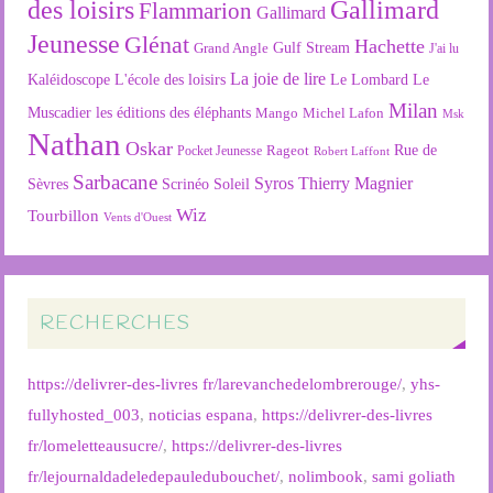
des loisirs
Gallimard
Flammarion
Gallimard
Jeunesse
Glénat
Hachette
Gulf Stream
Grand Angle
J'ai lu
La joie de lire
L'école des loisirs
Kaléidoscope
Le Lombard
Le
Milan
Muscadier
les éditions des éléphants
Mango
Michel Lafon
Msk
Nathan
Oskar
Rageot
Rue de
Pocket Jeunesse
Robert Laffont
Sarbacane
Syros
Thierry Magnier
Soleil
Sèvres
Scrinéo
Wiz
Tourbillon
Vents d'Ouest
RECHERCHES
https://delivrer-des-livres fr/larevanchedelombrerouge/
,
yhs-
fullyhosted_003
,
noticias espana
,
https://delivrer-des-livres
fr/lomeletteausucre/
,
https://delivrer-des-livres
fr/lejournaldadeledepauledubouchet/
,
nolimbook
,
sami goliath