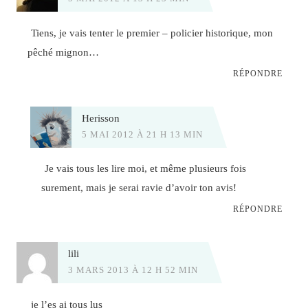
Tiens, je vais tenter le premier – policier historique, mon
pêché mignon…
RÉPONDRE
Herisson
5 MAI 2012 À 21 H 13 MIN
Je vais tous les lire moi, et même plusieurs fois
surement, mais je serai ravie d’avoir ton avis!
RÉPONDRE
lili
3 MARS 2013 À 12 H 52 MIN
je l’es ai tous lus