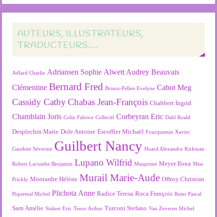
AUTEURS, ILLUSTRATEURS,
TRADUCTEURS….
Adriansen Sophie
Alwett Audrey
Beauvais
Adlard Charlie
Bernard Fred
Clémentine
Cabot Meg
Brisou-Pellen Evelyne
Cassidy Cathy
Chabas Jean-François
Chabbert Ingrid
Chamblain Joris
Corbeyran Eric
Colin Fabrice
Collectif
Dahl Roald
Desplechin Marie
Dole Antoine
Escoffier Michaël
Fourquemin Xavier
Guilbert Nancy
Gauthier Séverine
Huard Alexandra
Kirkman
Lupano Wilfrid
Meyer Ilona
Robert
Lacombe Benjamin
Maupomé
Miss
Murail Marie-Aude
Montardre Hélène
Offroy Christian
Prickly
Plichota Anne
Radice Teresa
Roca François
Piquemal Michel
Ruter Pascal
Sarn Amélie
Turconi Stefano
Stalner Eric
Tenor Arthur
Van Zeveren Michel