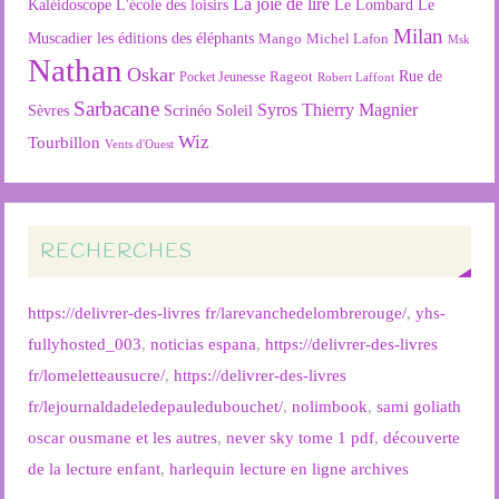
La joie de lire
L'école des loisirs
Kaléidoscope
Le Lombard
Le
Milan
Muscadier
les éditions des éléphants
Mango
Michel Lafon
Msk
Nathan
Oskar
Rageot
Rue de
Pocket Jeunesse
Robert Laffont
Sarbacane
Syros
Thierry Magnier
Soleil
Sèvres
Scrinéo
Wiz
Tourbillon
Vents d'Ouest
RECHERCHES
https://delivrer-des-livres fr/larevanchedelombrerouge/
,
yhs-
fullyhosted_003
,
noticias espana
,
https://delivrer-des-livres
fr/lomeletteausucre/
,
https://delivrer-des-livres
fr/lejournaldadeledepauledubouchet/
,
nolimbook
,
sami goliath
oscar ousmane et les autres
,
never sky tome 1 pdf
,
découverte
de la lecture enfant
,
harlequin lecture en ligne archives