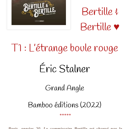
Bertille &
Bertille ♥
T1 : L’étrange boule rouge
Éric Stalner
Grand Angle
Bamboo éditions (2022)
*****
Paris, années 20. Le commissaire Bertille est chargé par le