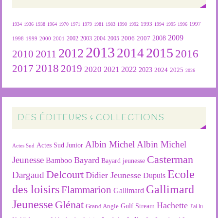
1934
1936
1938
1964
1970
1971
1979
1981
1983
1990
1992
1993
1994
1995
1996
1997
2009
2007
2008
2004
2005
2006
1999
2000
2001
2002
2003
1998
2013
2015
2012
2014
2016
2011
2010
2018
2019
2017
2020
2022
2021
2023
2024
2025
2026
DES ÉDITEURS & COLLECTIONS
Albin Michel
Albin Michel
Actes Sud Junior
Actes Sud
Casterman
Jeunesse
Bayard
Bamboo
Bayard jeunesse
Ecole
Delcourt
Dargaud
Didier Jeunesse
Dupuis
des loisirs
Gallimard
Flammarion
Gallimard
Jeunesse
Glénat
Hachette
Gulf Stream
Grand Angle
J'ai lu