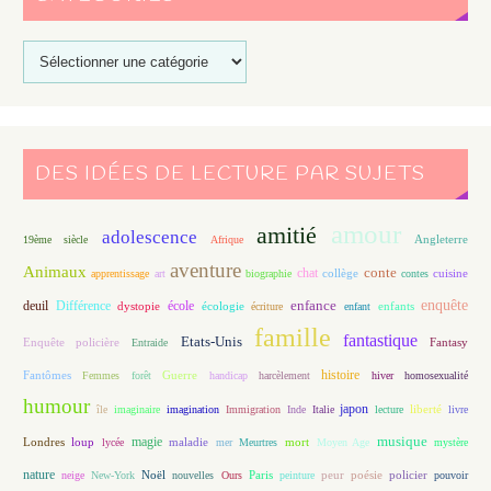
DES IDÉES DE LECTURE PAR SUJETS
amour
amitié
adolescence
Angleterre
19ème siècle
Afrique
aventure
Animaux
conte
chat
apprentissage
art
biographie
collège
contes
cuisine
enfance
enquête
deuil
école
Différence
écologie
enfants
dystopie
écriture
enfant
famille
fantastique
Etats-Unis
Fantasy
Enquête policière
Entraide
histoire
Fantômes
Guerre
Femmes
forêt
handicap
harcèlement
hiver
homosexualité
humour
japon
île
imaginaire
imagination
Immigration
Inde
Italie
lecture
liberté
livre
magie
musique
loup
maladie
mort
Londres
lycée
mer
Meurtres
Moyen Age
mystère
nature
Noël
Paris
peur
poésie
policier
neige
New-York
nouvelles
Ours
peinture
pouvoir