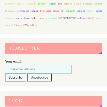
première guerre mondiale
racisme
science fiction
Seconde Guerre
religion
rêve
Mondiale
secrets de famille
solitude
Ségrégation raciale
SF
Solidarité
sorcière
souris
vie quotidienne
voyage
Souvenirs
survie
théâtre
thriller
vacances
vengeance
violence
voyage
temporel
Western
XIXème siècle
NEWSLETTER
Your email:
A VOIR