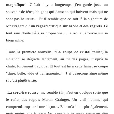
magnifique
“. C’était il y a longtemps, j’en garde juste un
souvenir de fêtes, de gens qui dansent, qui boivent mais qui ne
sont pas heureux… Et il semble que ce soit là la signature de
Mr Fitzgerald :
un regard critique sur la vie
et
des regrets
. Le
tout sans doute lié à sa propre vie… Le recueil s’ouvre sur sa
biographie.
Dans la première nouvelle, “
La coupe de cristal taillé
“, la
situation se dégrade lentement, au fil des pages, jusqu’à la
chute, forcement tragique. Et tout est lié à cette fameuse coupe
“dure, belle, vide et transparente…” J’ai beaucoup aimé même
si c’est plutôt triste.
La sorcière rousse
, me semble t-il, n’est en quelque sorte que
le reflet des regrets Merlin Grainger. Un vieil homme qui
comprend trop tard une leçon… Elle m’a bien plu également,
mais moins que la première, sans que je sache vraiment dire