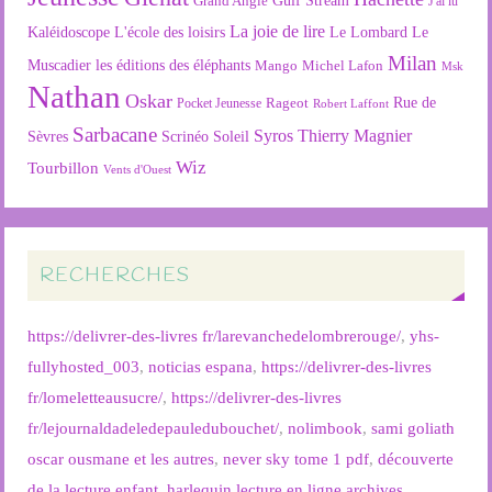
Gulf Stream
Grand Angle
J'ai lu
La joie de lire
L'école des loisirs
Kaléidoscope
Le Lombard
Le
Milan
Muscadier
les éditions des éléphants
Mango
Michel Lafon
Msk
Nathan
Oskar
Rageot
Rue de
Pocket Jeunesse
Robert Laffont
Sarbacane
Syros
Thierry Magnier
Soleil
Sèvres
Scrinéo
Wiz
Tourbillon
Vents d'Ouest
RECHERCHES
https://delivrer-des-livres fr/larevanchedelombrerouge/
,
yhs-
fullyhosted_003
,
noticias espana
,
https://delivrer-des-livres
fr/lomeletteausucre/
,
https://delivrer-des-livres
fr/lejournaldadeledepauledubouchet/
,
nolimbook
,
sami goliath
oscar ousmane et les autres
,
never sky tome 1 pdf
,
découverte
de la lecture enfant
,
harlequin lecture en ligne archives