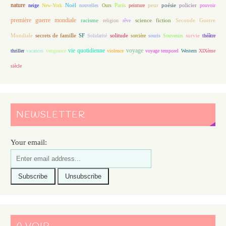
nature
Noël
Paris
peur
poésie
policier
neige
New-York
nouvelles
Ours
peinture
pouvoir
première guerre mondiale
racisme
science fiction
Seconde Guerre
religion
rêve
Mondiale
secrets de famille
solitude
SF
Solidarité
sorcière
souris
Souvenirs
survie
théâtre
vie quotidienne
voyage
thriller
vacances
vengeance
violence
voyage temporel
Western
XIXème
siècle
NEWSLETTER
Your email: