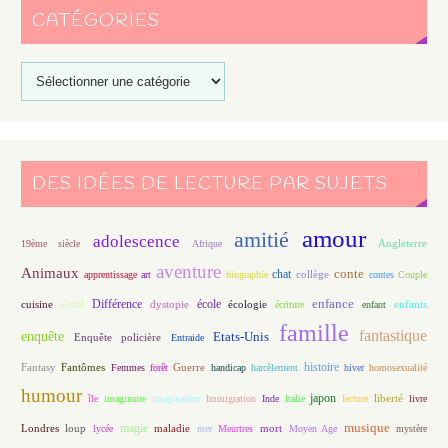
CATÉGORIES
DES IDÉES DE LECTURE PAR SUJETS
amour
amitié
adolescence
Angleterre
19ème siècle
Afrique
aventure
Animaux
conte
chat
apprentissage
art
biographie
collège
contes
Couple
enfance
deuil
école
Différence
écologie
enfants
cuisine
dystopie
écriture
enfant
famille
fantastique
enquête
Etats-Unis
Enquête policière
Entraide
histoire
Fantasy
Fantômes
Guerre
Femmes
forêt
handicap
harcèlement
hiver
homosexualité
humour
japon
île
imaginaire
imagination
Immigration
Inde
Italie
lecture
liberté
livre
magie
musique
loup
maladie
mort
Londres
lycée
mer
Meurtres
Moyen Age
mystère