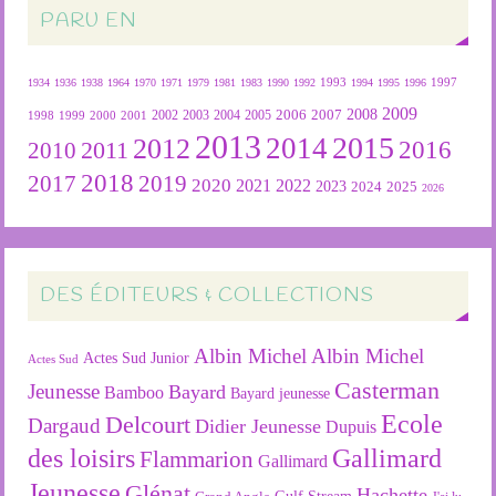
PARU EN
1934
1936
1938
1964
1970
1971
1979
1981
1983
1990
1992
1993
1994
1995
1996
1997
2009
2007
2008
2004
2005
2006
1999
2000
2001
2002
2003
1998
2013
2015
2012
2014
2016
2011
2010
2018
2019
2017
2020
2022
2021
2023
2024
2025
2026
DES ÉDITEURS & COLLECTIONS
Albin Michel
Albin Michel
Actes Sud Junior
Actes Sud
Casterman
Jeunesse
Bayard
Bamboo
Bayard jeunesse
Ecole
Delcourt
Dargaud
Didier Jeunesse
Dupuis
des loisirs
Gallimard
Flammarion
Gallimard
Jeunesse
Glénat
Hachette