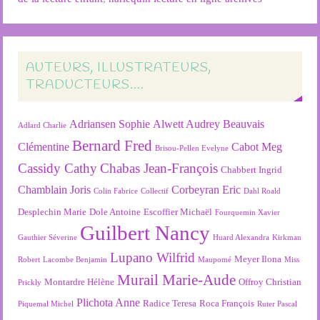
AUTEURS, ILLUSTRATEURS,
TRADUCTEURS….
Adriansen Sophie
Alwett Audrey
Beauvais
Adlard Charlie
Bernard Fred
Clémentine
Cabot Meg
Brisou-Pellen Evelyne
Cassidy Cathy
Chabas Jean-François
Chabbert Ingrid
Chamblain Joris
Corbeyran Eric
Colin Fabrice
Collectif
Dahl Roald
Desplechin Marie
Dole Antoine
Escoffier Michaël
Fourquemin Xavier
Guilbert Nancy
Gauthier Séverine
Huard Alexandra
Kirkman
Lupano Wilfrid
Meyer Ilona
Robert
Lacombe Benjamin
Maupomé
Miss
Murail Marie-Aude
Montardre Hélène
Offroy Christian
Prickly
Plichota Anne
Radice Teresa
Roca François
Piquemal Michel
Ruter Pascal