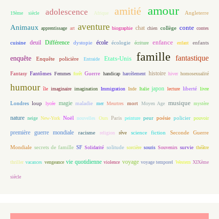
amour
amitié
adolescence
Angleterre
19ème siècle
Afrique
aventure
Animaux
conte
chat
apprentissage
art
biographie
chien
collège
contes
enfance
deuil
école
Différence
écologie
enfants
cuisine
dystopie
écriture
enfant
famille
fantastique
enquête
Etats-Unis
Enquête policière
Entraide
histoire
Fantasy
Fantômes
Guerre
Femmes
forêt
handicap
harcèlement
hiver
homosexualité
humour
japon
île
imaginaire
imagination
Immigration
Inde
Italie
lecture
liberté
livre
magie
musique
loup
maladie
mort
Londres
lycée
mer
Meurtres
Moyen Age
mystère
nature
Noël
Paris
peur
poésie
policier
neige
New-York
nouvelles
Ours
peinture
pouvoir
première guerre mondiale
racisme
science fiction
Seconde Guerre
religion
rêve
Mondiale
secrets de famille
solitude
SF
Solidarité
sorcière
souris
Souvenirs
survie
théâtre
vie quotidienne
voyage
thriller
vacances
vengeance
violence
voyage temporel
Western
XIXème
siècle