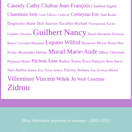
Cassidy Cathy
Chabas Jean-François
Chabbert Ingrid
Chamblain Joris
Corbeyran Eric
Colin Fabrice
Collectif
Dahl Roald
Desplechin Marie
Dole Antoine
Escoffier Michaël
Fourquemin Xavier
Guilbert Nancy
Gauthier Séverine
Huard Alexandra
Kirkman
Lupano Wilfrid
Meyer Ilona
Robert
Lacombe Benjamin
Maupomé
Miss
Murail Marie-Aude
Montardre Hélène
Offroy Christian
Prickly
Plichota Anne
Radice Teresa
Roca François
Piquemal Michel
Ruter Pascal
Sarn Amélie
Turconi Stefano
Stalner Eric
Tenor Arthur
Van Zeveren Michel
Villeminot Vincent
Witek Jo
Wolf Cendrine
Zidrou
Blog littérature jeunesse et maman - 2005-2023