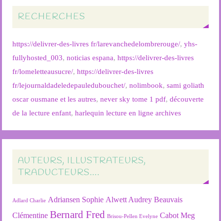
RECHERCHES
https://delivrer-des-livres fr/larevanchedelombrerouge/
,
yhs-
fullyhosted_003
,
noticias espana
,
https://delivrer-des-livres
fr/lomeletteausucre/
,
https://delivrer-des-livres
fr/lejournaldadeledepauledubouchet/
,
nolimbook
,
sami goliath
oscar ousmane et les autres
,
never sky tome 1 pdf
,
découverte
de la lecture enfant
,
harlequin lecture en ligne archives
AUTEURS, ILLUSTRATEURS,
TRADUCTEURS….
Adriansen Sophie
Alwett Audrey
Beauvais
Adlard Charlie
Bernard Fred
Clémentine
Cabot Meg
Brisou-Pellen Evelyne