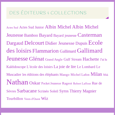
DES ÉDITEURS & COLLECTIONS
Albin Michel
Albin Michel
Actes Sud Junior
Actes Sud
Casterman
Jeunesse
Bayard
Bamboo
Bayard jeunesse
Ecole
Delcourt
Dargaud
Didier Jeunesse
Dupuis
des loisirs
Gallimard
Flammarion
Gallimard
Jeunesse
Glénat
Hachette
Gulf Stream
Grand Angle
J'ai lu
La joie de lire
L'école des loisirs
Kaléidoscope
Le Lombard
Le
Milan
Muscadier
les éditions des éléphants
Mango
Michel Lafon
Msk
Nathan
Oskar
Rageot
Rue de
Pocket Jeunesse
Robert Laffont
Sarbacane
Syros
Thierry Magnier
Soleil
Sèvres
Scrinéo
Wiz
Tourbillon
Vents d'Ouest