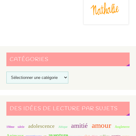
CATÉGORIES
DES IDÉES DE LECTURE PAR SUJETS
amour
amitié
adolescence
Angleterre
19ème siècle
Afrique
aventure
Animaux
conte