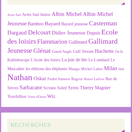
Albin Michel
Albin Michel
Actes Sud Junior
Actes Sud
Casterman
Jeunesse
Bayard
Bamboo
Bayard jeunesse
Ecole
Delcourt
Dargaud
Didier Jeunesse
Dupuis
des loisirs
Gallimard
Flammarion
Gallimard
Jeunesse
Glénat
Hachette
Gulf Stream
Grand Angle
J'ai lu
La joie de lire
L'école des loisirs
Kaléidoscope
Le Lombard
Le
Milan
Muscadier
les éditions des éléphants
Mango
Michel Lafon
Msk
Nathan
Oskar
Rageot
Rue de
Pocket Jeunesse
Robert Laffont
Sarbacane
Syros
Thierry Magnier
Soleil
Sèvres
Scrinéo
Wiz
Tourbillon
Vents d'Ouest
RECHERCHES