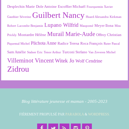
Desplechin Marie
Dole Antoine
Escoffier Michaël
Fourquemin Xavier
Guilbert Nancy
Gauthier Séverine
Huard Alexandra
Kirkman
Lupano Wilfrid
Meyer Ilona
Robert
Lacombe Benjamin
Maupomé
Miss
Murail Marie-Aude
Montardre Hélène
Offroy Christian
Prickly
Plichota Anne
Radice Teresa
Roca François
Piquemal Michel
Ruter Pascal
Sarn Amélie
Turconi Stefano
Stalner Eric
Tenor Arthur
Van Zeveren Michel
Villeminot Vincent
Witek Jo
Wolf Cendrine
Zidrou
Blog littérature jeunesse et maman - 2005-2023
FIÈREMENT PROPULSÉ PAR
PARABOLA
&
WORDPRESS.