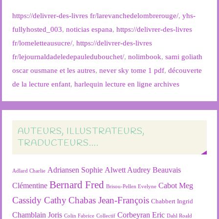
https://delivrer-des-livres fr/larevanchedelombrerouge/
,
yhs-
fullyhosted_003
,
noticias espana
,
https://delivrer-des-livres
fr/lomeletteausucre/
,
https://delivrer-des-livres
fr/lejournaldadeledepauledubouchet/
,
nolimbook
,
sami goliath
oscar ousmane et les autres
,
never sky tome 1 pdf
,
découverte
de la lecture enfant
,
harlequin lecture en ligne archives
AUTEURS, ILLUSTRATEURS,
TRADUCTEURS….
Adriansen Sophie
Alwett Audrey
Beauvais
Adlard Charlie
Bernard Fred
Clémentine
Cabot Meg
Brisou-Pellen Evelyne
Cassidy Cathy
Chabas Jean-François
Chabbert Ingrid
Chamblain Joris
Corbeyran Eric
Colin Fabrice
Collectif
Dahl Roald