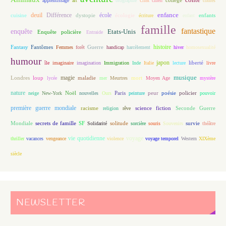
chat
apprentissage
art
biographie
chien
collège
contes
enfance
deuil
école
Différence
écologie
enfants
cuisine
dystopie
écriture
enfant
famille
fantastique
enquête
Etats-Unis
Enquête policière
Entraide
histoire
Fantasy
Fantômes
Guerre
Femmes
forêt
handicap
harcèlement
hiver
homosexualité
humour
japon
île
imaginaire
imagination
Immigration
Inde
Italie
lecture
liberté
livre
magie
musique
loup
maladie
mort
Londres
lycée
mer
Meurtres
Moyen Age
mystère
nature
Noël
Paris
peur
poésie
policier
neige
New-York
nouvelles
Ours
peinture
pouvoir
première guerre mondiale
racisme
science fiction
Seconde Guerre
religion
rêve
Mondiale
secrets de famille
solitude
SF
Solidarité
sorcière
souris
Souvenirs
survie
théâtre
vie quotidienne
voyage
thriller
vacances
vengeance
violence
voyage temporel
Western
XIXème
siècle
NEWSLETTER