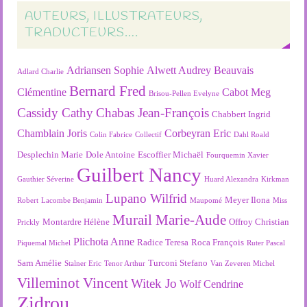
AUTEURS, ILLUSTRATEURS,
TRADUCTEURS….
Adriansen Sophie
Alwett Audrey
Beauvais
Adlard Charlie
Bernard Fred
Clémentine
Cabot Meg
Brisou-Pellen Evelyne
Cassidy Cathy
Chabas Jean-François
Chabbert Ingrid
Chamblain Joris
Corbeyran Eric
Colin Fabrice
Collectif
Dahl Roald
Desplechin Marie
Dole Antoine
Escoffier Michaël
Fourquemin Xavier
Guilbert Nancy
Gauthier Séverine
Huard Alexandra
Kirkman
Lupano Wilfrid
Meyer Ilona
Robert
Lacombe Benjamin
Maupomé
Miss
Murail Marie-Aude
Montardre Hélène
Offroy Christian
Prickly
Plichota Anne
Radice Teresa
Roca François
Piquemal Michel
Ruter Pascal
Sarn Amélie
Turconi Stefano
Stalner Eric
Tenor Arthur
Van Zeveren Michel
Villeminot Vincent
Witek Jo
Wolf Cendrine
Zidrou