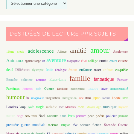
DES IDÉES DE LECTURE PAR SUJETS
amour
amitié
adolescence
Angleterre
19ème siècle
Afrique
aventure
Animaux
conte
chat
apprentissage
art
biographie
collège
contes
cuisine
enfance
enquête
deuil
école
Différence
écologie
enfants
dystopie
écriture
enfant
famille
fantastique
Etats-Unis
Fantasy
Enquête policière
Entraide
histoire
Fantômes
Guerre
Femmes
forêt
handicap
harcèlement
hiver
homosexualité
humour
japon
île
imaginaire
imagination
Immigration
Inde
Italie
lecture
liberté
livre
magie
musique
loup
maladie
mort
Londres
lycée
mer
Meurtres
Moyen Age
mystère
nature
Noël
Paris
peur
poésie
policier
neige
New-York
nouvelles
Ours
peinture
pouvoir
première guerre mondiale
racisme
science fiction
Seconde Guerre
religion
rêve
Mondiale
secrets de famille
solitude
SF
Solidarité
sorcière
souris
Souvenirs
survie
théâtre