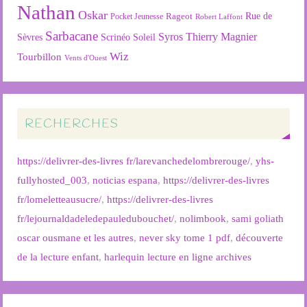
Nathan
Oskar
Rageot
Rue de
Pocket Jeunesse
Robert Laffont
Sarbacane
Syros
Thierry Magnier
Soleil
Sèvres
Scrinéo
Wiz
Tourbillon
Vents d'Ouest
RECHERCHES
https://delivrer-des-livres fr/larevanchedelombrerouge/
,
yhs-
fullyhosted_003
,
noticias espana
,
https://delivrer-des-livres
fr/lomeletteausucre/
,
https://delivrer-des-livres
fr/lejournaldadeledepauledubouchet/
,
nolimbook
,
sami goliath
oscar ousmane et les autres
,
never sky tome 1 pdf
,
découverte
de la lecture enfant
,
harlequin lecture en ligne archives