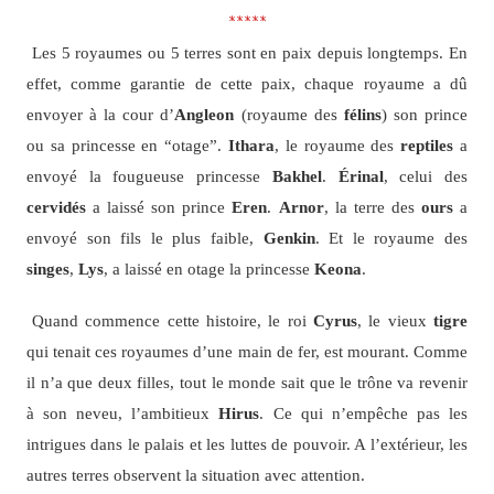
*****
Les 5 royaumes ou 5 terres sont en paix depuis longtemps. En
effet, comme garantie de cette paix, chaque royaume a dû
envoyer à la cour d’
Angleon
(royaume des
félins
) son prince
ou sa princesse en “otage”.
Ithara
, le royaume des
reptiles
a
envoyé la fougueuse princesse
Bakhel
.
Érinal
, celui des
cervidés
a laissé son prince
Eren
.
Arnor
, la terre des
ours
a
envoyé son fils le plus faible,
Genkin
. Et le royaume des
singes
,
Lys
, a laissé en otage la princesse
Keona
.
Quand commence cette histoire, le roi
Cyrus
, le vieux
tigre
qui tenait ces royaumes d’une main de fer, est mourant. Comme
il n’a que deux filles, tout le monde sait que le trône va revenir
à son neveu, l’ambitieux
Hirus
. Ce qui n’empêche pas les
intrigues dans le palais et les luttes de pouvoir. A l’extérieur, les
autres terres observent la situation avec attention.