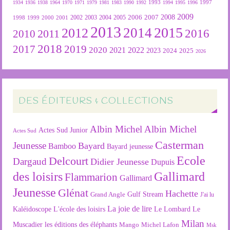
1934
1936
1938
1964
1970
1971
1979
1981
1983
1990
1992
1993
1994
1995
1996
1997
2009
2007
2008
2004
2005
2006
1999
2000
2001
2002
2003
1998
2013
2015
2012
2014
2016
2011
2010
2018
2019
2017
2020
2022
2021
2023
2024
2025
2026
DES ÉDITEURS & COLLECTIONS
Albin Michel
Albin Michel
Actes Sud Junior
Actes Sud
Casterman
Jeunesse
Bayard
Bamboo
Bayard jeunesse
Ecole
Delcourt
Dargaud
Didier Jeunesse
Dupuis
des loisirs
Gallimard
Flammarion
Gallimard
Jeunesse
Glénat
Hachette
Gulf Stream
Grand Angle
J'ai lu
La joie de lire
L'école des loisirs
Kaléidoscope
Le Lombard
Le
Milan
Muscadier
les éditions des éléphants
Mango
Michel Lafon
Msk