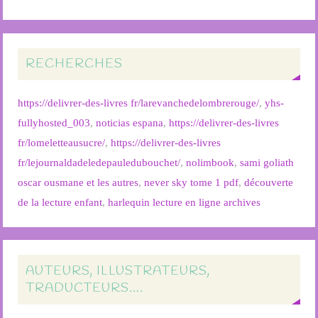
RECHERCHES
https://delivrer-des-livres fr/larevanchedelombrerouge/
,
yhs-
fullyhosted_003
,
noticias espana
,
https://delivrer-des-livres
fr/lomeletteausucre/
,
https://delivrer-des-livres
fr/lejournaldadeledepauledubouchet/
,
nolimbook
,
sami goliath
oscar ousmane et les autres
,
never sky tome 1 pdf
,
découverte
de la lecture enfant
,
harlequin lecture en ligne archives
AUTEURS, ILLUSTRATEURS,
TRADUCTEURS….