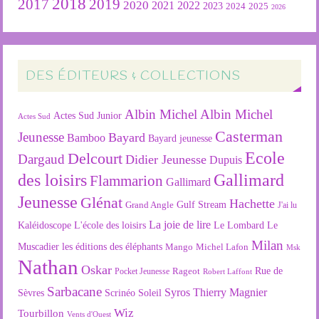
2018
2019
2017
2020
2022
2021
2023
2024
2025
2026
DES ÉDITEURS & COLLECTIONS
Albin Michel
Albin Michel
Actes Sud Junior
Actes Sud
Casterman
Jeunesse
Bayard
Bamboo
Bayard jeunesse
Ecole
Delcourt
Dargaud
Didier Jeunesse
Dupuis
des loisirs
Gallimard
Flammarion
Gallimard
Jeunesse
Glénat
Hachette
Gulf Stream
Grand Angle
J'ai lu
La joie de lire
L'école des loisirs
Kaléidoscope
Le Lombard
Le
Milan
Muscadier
les éditions des éléphants
Mango
Michel Lafon
Msk
Nathan
Oskar
Rageot
Rue de
Pocket Jeunesse
Robert Laffont
Sarbacane
Syros
Thierry Magnier
Soleil
Sèvres
Scrinéo
Wiz
Tourbillon
Vents d'Ouest