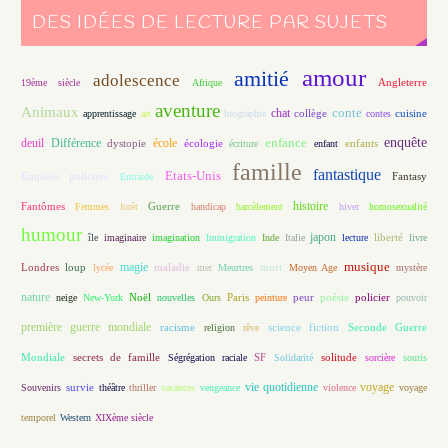
DES IDÉES DE LECTURE PAR SUJETS
amour
amitié
adolescence
Angleterre
19ème siècle
Afrique
aventure
Animaux
conte
chat
apprentissage
art
biographie
collège
contes
cuisine
enfance
enquête
deuil
école
Différence
écologie
enfants
dystopie
écriture
enfant
famille
fantastique
Etats-Unis
Fantasy
Enquête policière
Entraide
histoire
Fantômes
Guerre
Femmes
forêt
handicap
harcèlement
hiver
homosexualité
humour
japon
île
imaginaire
imagination
Immigration
Inde
Italie
lecture
liberté
livre
magie
musique
loup
maladie
mort
Londres
lycée
mer
Meurtres
Moyen Age
mystère
nature
Noël
Paris
peur
poésie
policier
neige
New-York
nouvelles
Ours
peinture
pouvoir
première guerre mondiale
racisme
science fiction
Seconde Guerre
religion
rêve
Mondiale
secrets de famille
solitude
Ségrégation raciale
SF
Solidarité
sorcière
souris
vie quotidienne
voyage
Souvenirs
survie
théâtre
thriller
vacances
vengeance
violence
voyage
temporel
Western
XIXème siècle