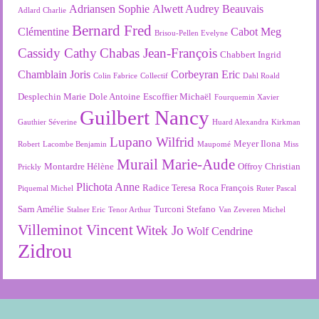
Adriansen Sophie
Alwett Audrey
Beauvais
Adlard Charlie
Bernard Fred
Clémentine
Cabot Meg
Brisou-Pellen Evelyne
Cassidy Cathy
Chabas Jean-François
Chabbert Ingrid
Chamblain Joris
Corbeyran Eric
Colin Fabrice
Collectif
Dahl Roald
Desplechin Marie
Dole Antoine
Escoffier Michaël
Fourquemin Xavier
Guilbert Nancy
Gauthier Séverine
Huard Alexandra
Kirkman
Lupano Wilfrid
Meyer Ilona
Robert
Lacombe Benjamin
Maupomé
Miss
Murail Marie-Aude
Montardre Hélène
Offroy Christian
Prickly
Plichota Anne
Radice Teresa
Roca François
Piquemal Michel
Ruter Pascal
Sarn Amélie
Turconi Stefano
Stalner Eric
Tenor Arthur
Van Zeveren Michel
Villeminot Vincent
Witek Jo
Wolf Cendrine
Zidrou