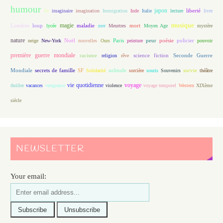
humour
japon
île
imaginaire
imagination
Immigration
Inde
Italie
lecture
liberté
livre
magie
musique
loup
maladie
mort
Londres
lycée
mer
Meurtres
Moyen Age
mystère
nature
Noël
Paris
peur
poésie
policier
neige
New-York
nouvelles
Ours
peinture
pouvoir
première guerre mondiale
racisme
science fiction
Seconde Guerre
religion
rêve
Mondiale
secrets de famille
solitude
SF
Solidarité
sorcière
souris
Souvenirs
survie
théâtre
vie quotidienne
voyage
thriller
vacances
vengeance
violence
voyage temporel
Western
XIXème
siècle
NEWSLETTER
Your email: