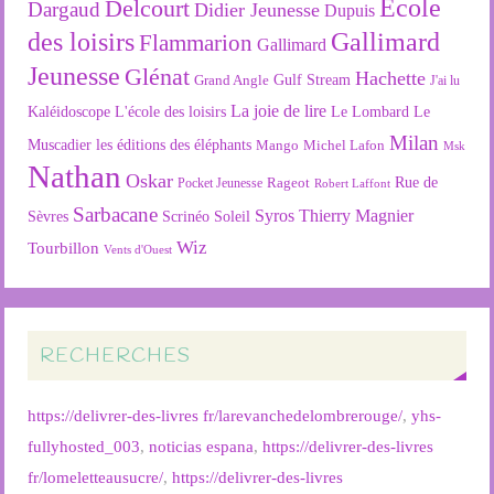
Ecole
Delcourt
Dargaud
Didier Jeunesse
Dupuis
des loisirs
Gallimard
Flammarion
Gallimard
Jeunesse
Glénat
Hachette
Gulf Stream
Grand Angle
J'ai lu
La joie de lire
L'école des loisirs
Kaléidoscope
Le Lombard
Le
Milan
Muscadier
les éditions des éléphants
Mango
Michel Lafon
Msk
Nathan
Oskar
Rageot
Rue de
Pocket Jeunesse
Robert Laffont
Sarbacane
Syros
Thierry Magnier
Soleil
Sèvres
Scrinéo
Wiz
Tourbillon
Vents d'Ouest
RECHERCHES
https://delivrer-des-livres fr/larevanchedelombrerouge/
,
yhs-
fullyhosted_003
,
noticias espana
,
https://delivrer-des-livres
fr/lomeletteausucre/
,
https://delivrer-des-livres