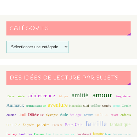
CATÉGORIES
DES IDÉES DE LECTURE PAR SUJETS
amour
amitié
adolescence
Angleterre
19ème siècle
Afrique
aventure
Animaux
conte
chat
apprentissage
art
biographie
collège
contes
Couple
enfance
deuil
école
Différence
écologie
enfants
cuisine
dystopie
écriture
enfant
famille
fantastique
enquête
Etats-Unis
Enquête policière
Entraide
histoire
Fantasy
Fantômes
Guerre
Femmes
forêt
handicap
harcèlement
hiver
homosexualité