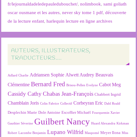
fr/lejournaldadeledepauledubouchet/
,
nolimbook
,
sami goliath
oscar ousmane et les autres
,
never sky tome 1 pdf
,
découverte
de la lecture enfant
,
harlequin lecture en ligne archives
AUTEURS, ILLUSTRATEURS,
TRADUCTEURS….
Adriansen Sophie
Alwett Audrey
Beauvais
Adlard Charlie
Bernard Fred
Clémentine
Cabot Meg
Brisou-Pellen Evelyne
Cassidy Cathy
Chabas Jean-François
Chabbert Ingrid
Chamblain Joris
Corbeyran Eric
Colin Fabrice
Collectif
Dahl Roald
Desplechin Marie
Dole Antoine
Escoffier Michaël
Fourquemin Xavier
Guilbert Nancy
Gauthier Séverine
Huard Alexandra
Kirkman
Lupano Wilfrid
Meyer Ilona
Robert
Lacombe Benjamin
Maupomé
Miss