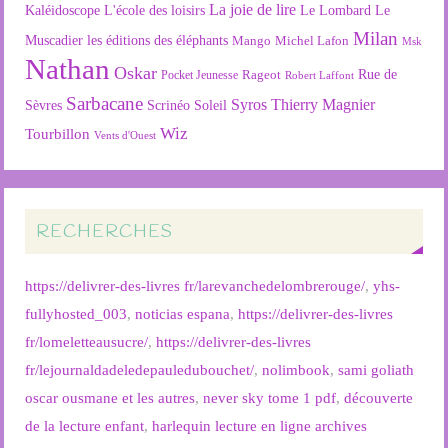
La joie de lire
L'école des loisirs
Kaléidoscope
Le Lombard
Le
Milan
Muscadier
les éditions des éléphants
Mango
Michel Lafon
Msk
Nathan
Oskar
Rageot
Rue de
Pocket Jeunesse
Robert Laffont
Sarbacane
Syros
Thierry Magnier
Soleil
Sèvres
Scrinéo
Wiz
Tourbillon
Vents d'Ouest
RECHERCHES
https://delivrer-des-livres fr/larevanchedelombrerouge/
,
yhs-
fullyhosted_003
,
noticias espana
,
https://delivrer-des-livres
fr/lomeletteausucre/
,
https://delivrer-des-livres
fr/lejournaldadeledepauledubouchet/
,
nolimbook
,
sami goliath
oscar ousmane et les autres
,
never sky tome 1 pdf
,
découverte
de la lecture enfant
,
harlequin lecture en ligne archives