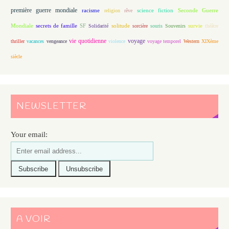
première guerre mondiale
racisme
science fiction
Seconde Guerre
religion
rêve
Mondiale
secrets de famille
solitude
SF
Solidarité
sorcière
souris
Souvenirs
survie
théâtre
vie quotidienne
voyage
thriller
vacances
vengeance
violence
voyage temporel
Western
XIXème
siècle
NEWSLETTER
Your email:
A VOIR