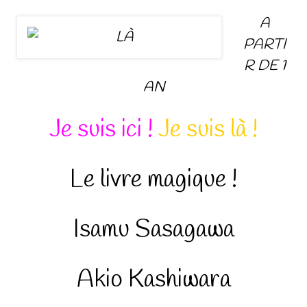
A
PARTI
R DE 1
AN
Je suis ici !
Je suis là !
Le livre magique !
Isamu Sasagawa
Akio Kashiwara