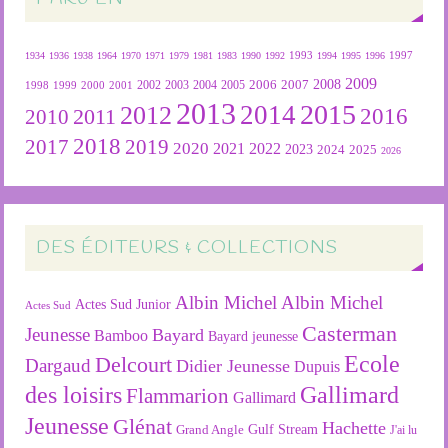
1934
1936
1938
1964
1970
1971
1979
1981
1983
1990
1992
1993
1994
1995
1996
1997
2009
2007
2008
2004
2005
2006
1999
2000
2001
2002
2003
1998
2013
2015
2012
2014
2016
2011
2010
2018
2019
2017
2020
2022
2021
2023
2024
2025
2026
DES ÉDITEURS & COLLECTIONS
Albin Michel
Albin Michel
Actes Sud Junior
Actes Sud
Casterman
Jeunesse
Bayard
Bamboo
Bayard jeunesse
Ecole
Delcourt
Dargaud
Didier Jeunesse
Dupuis
des loisirs
Gallimard
Flammarion
Gallimard
Jeunesse
Glénat
Hachette
Gulf Stream
Grand Angle
J'ai lu