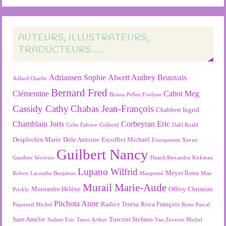
AUTEURS, ILLUSTRATEURS,
TRADUCTEURS….
Adriansen Sophie
Alwett Audrey
Beauvais
Adlard Charlie
Bernard Fred
Clémentine
Cabot Meg
Brisou-Pellen Evelyne
Cassidy Cathy
Chabas Jean-François
Chabbert Ingrid
Chamblain Joris
Corbeyran Eric
Colin Fabrice
Collectif
Dahl Roald
Desplechin Marie
Dole Antoine
Escoffier Michaël
Fourquemin Xavier
Guilbert Nancy
Gauthier Séverine
Huard Alexandra
Kirkman
Lupano Wilfrid
Meyer Ilona
Robert
Lacombe Benjamin
Maupomé
Miss
Murail Marie-Aude
Montardre Hélène
Offroy Christian
Prickly
Plichota Anne
Radice Teresa
Roca François
Piquemal Michel
Ruter Pascal
Sarn Amélie
Turconi Stefano
Stalner Eric
Tenor Arthur
Van Zeveren Michel