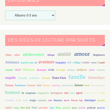
CATÉGORIES
DES IDÉES DE LECTURE PAR SUJETS
amour
amitié
adolescence
Angleterre
19ème siècle
Afrique
aventure
Animaux
conte
chat
apprentissage
art
biographie
collège
contes
Couple
enfance
deuil
école
Différence
écologie
enfants
cuisine
dystopie
écriture
enfant
famille
fantastique
enquête
Etats-Unis
Enquête policière
Entraide
histoire
Fantasy
Fantômes
Guerre
Femmes
forêt
handicap
harcèlement
hiver
homosexualité
humour
japon
île
imaginaire
imagination
Immigration
Inde
Italie
lecture
liberté
livre
magie
musique
loup
maladie
mort
Londres
lycée
mer
Meurtres
Moyen Age
mystère
nature
Noël
Paris
peur
poésie
policier
neige
New-York
nouvelles
Ours
peinture
pouvoir