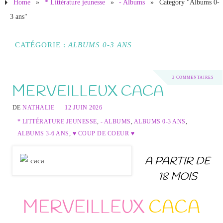
Home
»
* Littérature jeunesse
»
- Albums
»
Category "Albums 0-
3 ans"
CATÉGORIE :
ALBUMS 0-3 ANS
2 COMMENTAIRES
MERVEILLEUX CACA
DE
NATHALIE
12 JUIN 2026
* LITTÉRATURE JEUNESSE
,
- ALBUMS
,
ALBUMS 0-3 ANS
,
ALBUMS 3-6 ANS
,
♥ COUP DE COEUR ♥
A PARTIR DE
18 MOIS
MERVEILLEUX
CACA