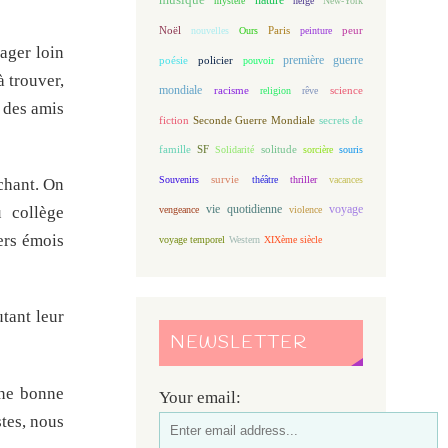
mystère
neige
New-York
Noël
Paris
peur
nouvelles
Ours
peinture
ager loin
première guerre
poésie
policier
pouvoir
à trouver,
mondiale
racisme
science
religion
rêve
 des amis
fiction
Seconde Guerre Mondiale
secrets de
famille
solitude
SF
Solidarité
sorcière
souris
Souvenirs
survie
théâtre
thriller
vacances
uchant. On
vie quotidienne
voyage
u collège
vengeance
violence
ers émois
voyage temporel
Western
XIXème siècle
utant leur
NEWSLETTER
Une bonne
Your email:
stes, nous