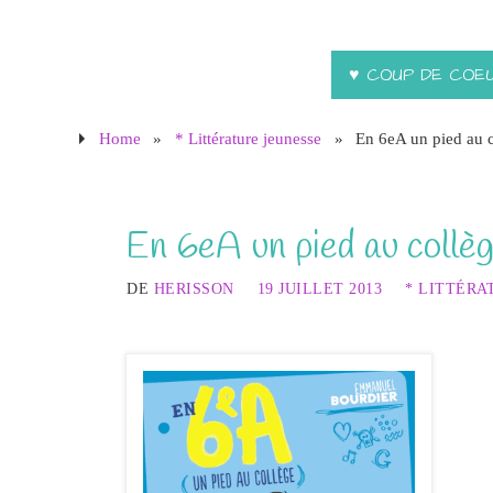
♥ COUP DE COE
Home
»
* Littérature jeunesse
»
En 6eA un pied au 
En 6eA un pied au collè
DE
HERISSON
19 JUILLET 2013
* LITTÉRA