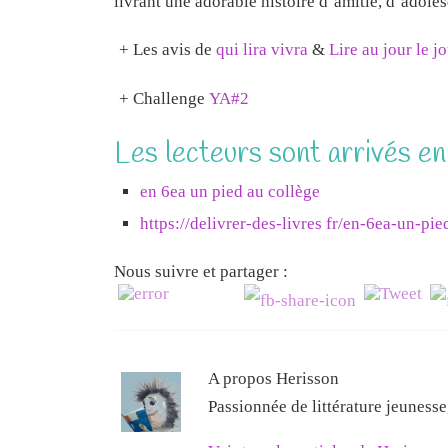
livrant une adorable histoire d’amitié, d’adole
+ Les avis de
qui lira vivra
&
Lire au jour le j
+ Challenge
YA#2
Les lecteurs sont arrivés en
en 6ea un pied au collège
https://delivrer-des-livres fr/en-6ea-un-pie
Nous suivre et partager :
A propos Herisson
Passionnée de littérature jeuness