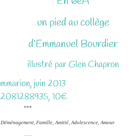
En 6eA
un pied au collège
d’Emmanuel Bourdier
illustré par Glen Chapron
mmarion, juin 2013
82081288935, 10€
***
, Déménagement, Famille, Amitié, Adolescence, Amour