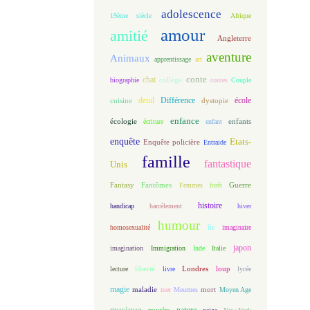
adolescence
19ème siècle
Afrique
amour
amitié
Angleterre
aventure
Animaux
apprentissage
art
conte
chat
biographie
collège
contes
Couple
deuil
école
Différence
cuisine
dystopie
enfance
écologie
enfants
écriture
enfant
enquête
Etats-
Enquête policière
Entraide
famille
fantastique
Unis
Fantasy
Fantômes
Guerre
Femmes
forêt
histoire
handicap
harcèlement
hiver
humour
homosexualité
île
imaginaire
japon
imagination
Immigration
Inde
Italie
loup
lecture
liberté
livre
Londres
lycée
magie
maladie
mort
mer
Meurtres
Moyen Age
musique
nature