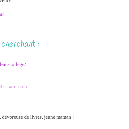
scence.
our
 cherchant :
d-au-college/
e, dévoreuse de livres, jeune maman !