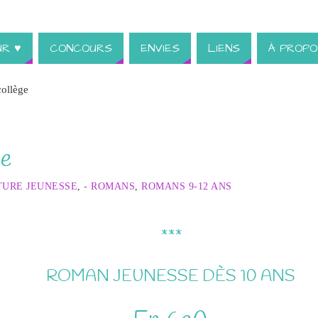
UR ♥
CONCOURS
ENVIES
LIENS
À PROPO
collège
ge
TURE JEUNESSE
,
- ROMANS
,
ROMANS 9-12 ANS
***
ROMAN JEUNESSE DÈS 10 ANS