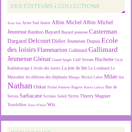
DES ÉDITEURS & COLLECTIONS
Albin Michel
Albin Michel
Actes Sud Junior
Actes Sud
Casterman
Jeunesse
Bayard
Bamboo
Bayard jeunesse
Ecole
Delcourt
Dargaud
Didier Jeunesse
Dupuis
des loisirs
Gallimard
Flammarion
Gallimard
Jeunesse
Glénat
Hachette
Gulf Stream
Grand Angle
J'ai lu
La joie de lire
L'école des loisirs
Kaléidoscope
Le Lombard
Le
Milan
Muscadier
les éditions des éléphants
Mango
Michel Lafon
Msk
Nathan
Oskar
Rageot
Rue de
Pocket Jeunesse
Robert Laffont
Sarbacane
Syros
Thierry Magnier
Soleil
Sèvres
Scrinéo
Wiz
Tourbillon
Vents d'Ouest