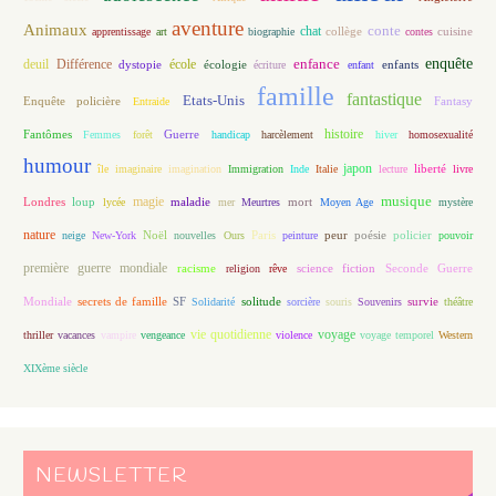
aventure
Animaux
conte
chat
apprentissage
art
biographie
collège
contes
cuisine
enfance
enquête
deuil
école
Différence
écologie
enfants
dystopie
écriture
enfant
famille
fantastique
Etats-Unis
Fantasy
Enquête policière
Entraide
histoire
Fantômes
Guerre
Femmes
forêt
handicap
harcèlement
hiver
homosexualité
humour
japon
île
imaginaire
imagination
Immigration
Inde
Italie
lecture
liberté
livre
magie
musique
loup
maladie
mort
Londres
lycée
mer
Meurtres
Moyen Age
mystère
nature
Noël
Paris
peur
poésie
policier
neige
New-York
nouvelles
Ours
peinture
pouvoir
première guerre mondiale
racisme
science fiction
Seconde Guerre
religion
rêve
Mondiale
secrets de famille
solitude
SF
Solidarité
sorcière
souris
Souvenirs
survie
théâtre
vie quotidienne
voyage
thriller
vacances
vampire
vengeance
violence
voyage temporel
Western
XIXème siècle
NEWSLETTER