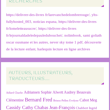
RECHERCHES
https://delivrer-des-livres fr/larevanchedelombrerouge/
,
yhs-
fullyhosted_003
,
noticias espana
,
https://delivrer-des-livres
fr/lomeletteausucre/
,
https://delivrer-des-livres
fr/lejournaldadeledepauledubouchet/
,
nolimbook
,
sami goliath
oscar ousmane et les autres
,
never sky tome 1 pdf
,
découverte
de la lecture enfant
,
harlequin lecture en ligne archives
AUTEURS, ILLUSTRATEURS,
TRADUCTEURS….
Adriansen Sophie
Alwett Audrey
Beauvais
Adlard Charlie
Bernard Fred
Clémentine
Cabot Meg
Brisou-Pellen Evelyne
Cassidy Cathy
Chabas Jean-François
Chabbert Ingrid