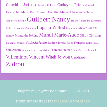
Chamblain Joris
Corbeyran Eric
Colin Fabrice
Collectif
Dahl Roald
Desplechin Marie
Dole Antoine
Escoffier Michaël
Fourquemin Xavier
Guilbert Nancy
Gauthier Séverine
Huard Alexandra
Kirkman
Lupano Wilfrid
Meyer Ilona
Robert
Lacombe Benjamin
Maupomé
Miss
Murail Marie-Aude
Montardre Hélène
Offroy Christian
Prickly
Plichota Anne
Radice Teresa
Roca François
Piquemal Michel
Ruter Pascal
Sarn Amélie
Turconi Stefano
Stalner Eric
Tenor Arthur
Van Zeveren Michel
Villeminot Vincent
Witek Jo
Wolf Cendrine
Zidrou
Blog littérature jeunesse et maman - 2005-2023
FIÈREMENT PROPULSÉ PAR
PARABOLA
&
WORDPRESS.