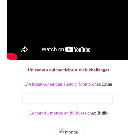
Un roman qui participe à trois challenges
L’
African-American History Month
chez
Enna
Le tour du monde en 80 livres
chez
Bidib