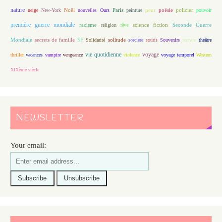
nature
Noël
Paris
peur
poésie
policier
neige
New-York
nouvelles
Ours
peinture
pouvoir
première guerre mondiale
racisme
science fiction
Seconde Guerre
religion
rêve
Mondiale
secrets de famille
solitude
SF
Solidarité
sorcière
souris
Souvenirs
survie
théâtre
vie quotidienne
voyage
thriller
vacances
vampire
vengeance
violence
voyage temporel
Western
XIXème siècle
NEWSLETTER
Your email: