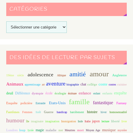
CATÉGORIES
DES IDÉES DE LECTURE PAR SUJETS
amour
amitié
adolescence
Angleterre
19ème siècle
Afrique
aventure
Animaux
conte
chat
apprentissage
art
biographie
collège
contes
cuisine
enfance
enquête
deuil
école
Différence
écologie
enfants
dystopie
écriture
enfant
famille
fantastique
Etats-Unis
Fantasy
Enquête policière
Entraide
histoire
Fantômes
Guerre
Femmes
forêt
handicap
harcèlement
hiver
homosexualité
humour
japon
île
imaginaire
imagination
Immigration
Inde
Italie
lecture
liberté
livre
magie
musique
loup
maladie
mort
Londres
lycée
mer
Meurtres
Moyen Age
mystère