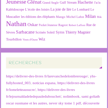
Jeunesse
Glénat
Hachette
Gulf Stream
Grand Angle
J'ai lu
La joie de lire
L'école des loisirs
Kaléidoscope
Le Lombard
Le
Milan
Muscadier
les éditions des éléphants
Mango
Michel Lafon
Msk
Nathan
Oskar
Rageot
Rue de
Pocket Jeunesse
Robert Laffont
Sarbacane
Syros
Thierry Magnier
Soleil
Sèvres
Scrinéo
Wiz
Tourbillon
Vents d'Ouest
RECHERCHES
https://delivrer-des-livres fr/larevanchedelombrerouge/
,
yhs-
fullyhosted_003
,
noticias espana
,
https://delivrer-des-livres
fr/lomeletteausucre/
,
https://delivrer-des-livres
fr/lejournaldadeledepauledubouchet/
,
nolimbook
,
sami goliath
oscar ousmane et les autres
,
never sky tome 1 pdf
,
découverte