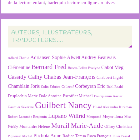
de la lecture enfant
,
harlequin lecture en ligne archives
AUTEURS, ILLUSTRATEURS,
TRADUCTEURS….
Adriansen Sophie
Alwett Audrey
Beauvais
Adlard Charlie
Bernard Fred
Clémentine
Cabot Meg
Brisou-Pellen Evelyne
Cassidy Cathy
Chabas Jean-François
Chabbert Ingrid
Chamblain Joris
Corbeyran Eric
Colin Fabrice
Collectif
Dahl Roald
Desplechin Marie
Dole Antoine
Escoffier Michaël
Fourquemin Xavier
Guilbert Nancy
Gauthier Séverine
Huard Alexandra
Kirkman
Lupano Wilfrid
Meyer Ilona
Robert
Lacombe Benjamin
Maupomé
Miss
Murail Marie-Aude
Montardre Hélène
Offroy Christian
Prickly
Plichota Anne
Radice Teresa
Roca François
Piquemal Michel
Ruter Pascal