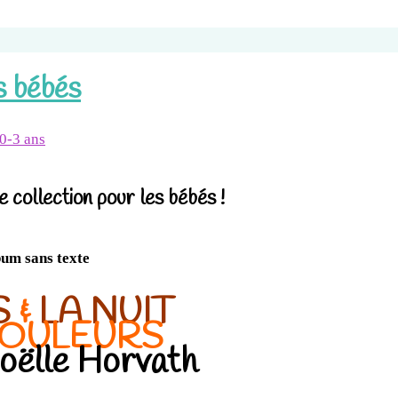
s bébés
0-3 ans
 collection pour les bébés !
um sans texte
S
&
LA NUIT
COULEURS
ëlle Horvath