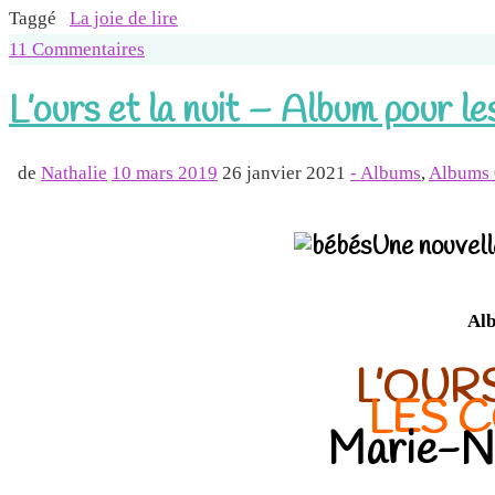
Taggé
La joie de lire
11 Commentaires
L’ours et la nuit – Album pour le
de
Nathalie
10 mars 2019
26 janvier 2021
- Albums
,
Albums 
Une nouvelle
Alb
L’OUR
LES 
Marie-No