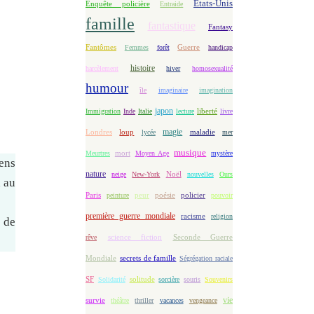
Etats-Unis
Enquête policière
Entraide
famille
fantastique
Fantasy
Fantômes
Guerre
Femmes
forêt
handicap
histoire
harcèlement
hiver
homosexualité
humour
île
imaginaire
imagination
japon
Immigration
Inde
Italie
lecture
liberté
livre
magie
loup
maladie
Londres
lycée
mer
musique
mort
Meurtres
Moyen Age
mystère
iens
nature
Noël
neige
New-York
nouvelles
Ours
d au
Paris
peur
poésie
policier
peinture
pouvoir
première guerre mondiale
racisme
religion
 de
science fiction
Seconde Guerre
rêve
Mondiale
secrets de famille
Ségrégation raciale
solitude
SF
Solidarité
sorcière
souris
Souvenirs
vie
survie
théâtre
thriller
vacances
vengeance