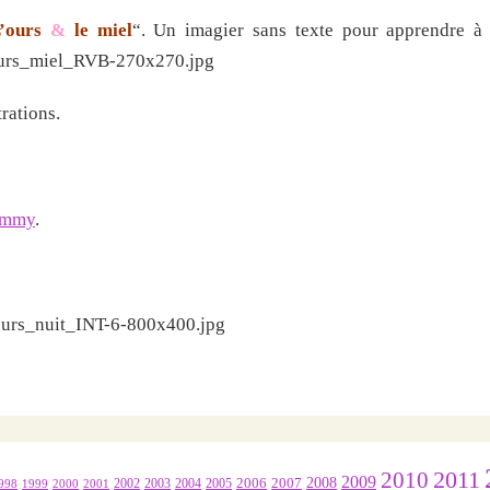
’ours
&
le miel
“. Un imagier sans texte pour apprendre à 
trations.
ommy
.
2011
2010
2009
2007
2008
2004
2005
2006
1999
2000
2001
2002
2003
998