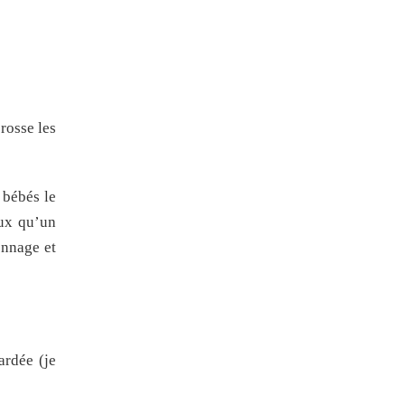
brosse les
 bébés le
oux qu’un
onnage et
ardée (je