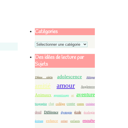
Catégories
Catégories
Des idées de lecture par
Sujets
adolescence
19ème siècle
Afrique
amour
amitié
Angleterre
aventure
Animaux
apprentissage
art
conte
chat
biographie
collège
contes
cuisine
deuil
école
Différence
écologie
dystopie
enfance
enquête
enfants
écriture
enfant