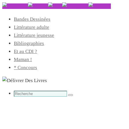
Bandes Dessinées
Littérature adulte
Littérature jeunesse
Bibliographies
Et au CDI ?
Maman !
* Concours
Search
Search
for: