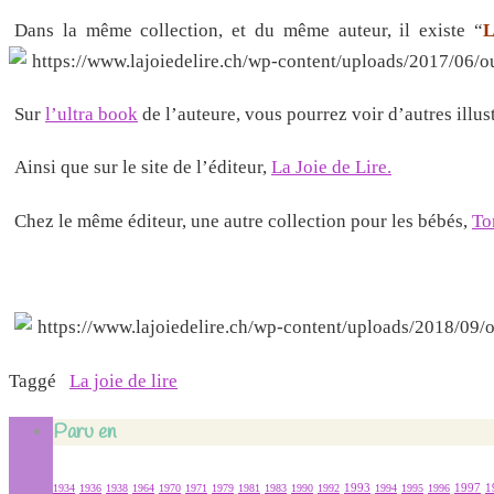
Dans la même collection, et du même auteur, il existe “
L
Sur
l’ultra book
de l’auteure, vous pourrez voir d’autres illus
Ainsi que sur le site de l’éditeur,
La Joie de Lire.
Chez le même éditeur, une autre collection pour les bébés,
T
Taggé
La joie de lire
Paru en
1934
1936
1938
1964
1970
1971
1979
1981
1983
1990
1992
1993
1994
1995
1996
1997
1