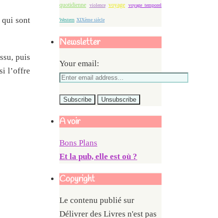
quotidienne
voyage
violence
voyage temporel
 qui sont
Western
XIXème siècle
Newsletter
ssu, puis
Your email:
i l’offre
A voir
Bons Plans
Et la pub, elle est où ?
Copyright
Le contenu publié sur
Délivrer des Livres n'est pas