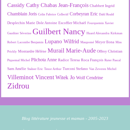
Cassidy Cathy
Chabas Jean-François
Chabbert Ingrid
Chamblain Joris
Corbeyran Eric
Colin Fabrice
Collectif
Dahl Roald
Desplechin Marie
Dole Antoine
Escoffier Michaël
Fourquemin Xavier
Guilbert Nancy
Gauthier Séverine
Huard Alexandra
Kirkman
Lupano Wilfrid
Meyer Ilona
Robert
Lacombe Benjamin
Maupomé
Miss
Murail Marie-Aude
Montardre Hélène
Offroy Christian
Prickly
Plichota Anne
Radice Teresa
Roca François
Piquemal Michel
Ruter Pascal
Sarn Amélie
Turconi Stefano
Stalner Eric
Tenor Arthur
Van Zeveren Michel
Villeminot Vincent
Witek Jo
Wolf Cendrine
Zidrou
Blog littérature jeunesse et maman - 2005-2023