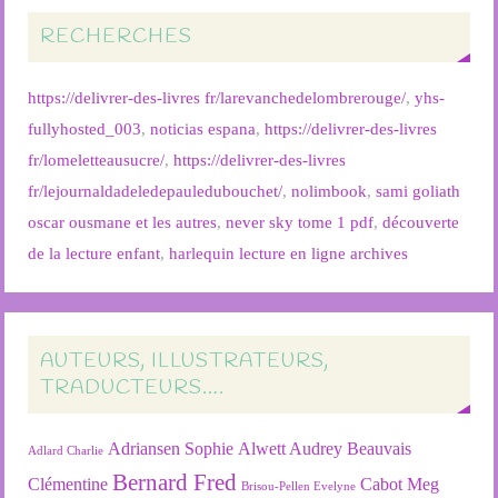
RECHERCHES
https://delivrer-des-livres fr/larevanchedelombrerouge/
,
yhs-
fullyhosted_003
,
noticias espana
,
https://delivrer-des-livres
fr/lomeletteausucre/
,
https://delivrer-des-livres
fr/lejournaldadeledepauledubouchet/
,
nolimbook
,
sami goliath
oscar ousmane et les autres
,
never sky tome 1 pdf
,
découverte
de la lecture enfant
,
harlequin lecture en ligne archives
AUTEURS, ILLUSTRATEURS,
TRADUCTEURS….
Adriansen Sophie
Alwett Audrey
Beauvais
Adlard Charlie
Bernard Fred
Clémentine
Cabot Meg
Brisou-Pellen Evelyne