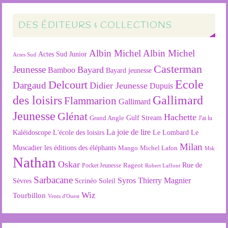
DES ÉDITEURS & COLLECTIONS
Albin Michel
Albin Michel
Actes Sud Junior
Actes Sud
Casterman
Jeunesse
Bayard
Bamboo
Bayard jeunesse
Ecole
Delcourt
Dargaud
Didier Jeunesse
Dupuis
des loisirs
Gallimard
Flammarion
Gallimard
Jeunesse
Glénat
Hachette
Gulf Stream
Grand Angle
J'ai lu
La joie de lire
L'école des loisirs
Kaléidoscope
Le Lombard
Le
Milan
Muscadier
les éditions des éléphants
Mango
Michel Lafon
Msk
Nathan
Oskar
Rageot
Rue de
Pocket Jeunesse
Robert Laffont
Sarbacane
Syros
Thierry Magnier
Soleil
Sèvres
Scrinéo
Wiz
Tourbillon
Vents d'Ouest