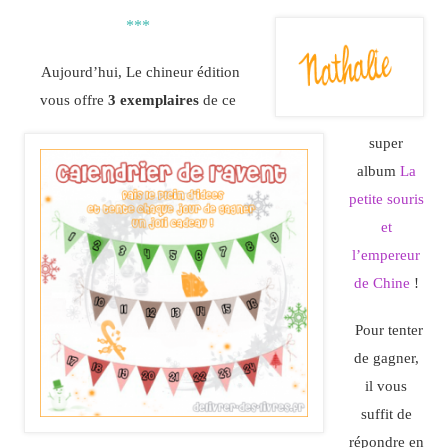
***
Aujourd’hui, Le chineur édition
vous offre
3 exemplaires
de ce
super
album
La
petite souris
et
l’empereur
de Chine
!
Pour tenter
de gagner,
il vous
suffit de
répondre en