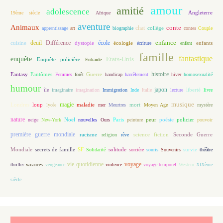
amour
amitié
adolescence
Angleterre
19ème siècle
Afrique
aventure
Animaux
conte
chat
apprentissage
art
biographie
collège
contes
Couple
enfance
deuil
école
Différence
écologie
enfants
cuisine
dystopie
écriture
enfant
famille
fantastique
enquête
Etats-Unis
Enquête policière
Entraide
histoire
Fantasy
Fantômes
Guerre
Femmes
forêt
handicap
harcèlement
hiver
homosexualité
humour
japon
île
imaginaire
imagination
Immigration
Inde
Italie
lecture
liberté
livre
magie
musique
loup
maladie
mort
Londres
lycée
mer
Meurtres
Moyen Age
mystère
nature
Noël
Paris
peur
poésie
policier
neige
New-York
nouvelles
Ours
peinture
pouvoir
première guerre mondiale
racisme
science fiction
Seconde Guerre
religion
rêve
Mondiale
secrets de famille
solitude
SF
Solidarité
sorcière
souris
Souvenirs
survie
théâtre
vie quotidienne
voyage
thriller
vacances
vengeance
violence
voyage temporel
Western
XIXème
siècle