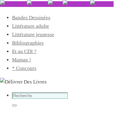
Bandes Dessinées
Littérature adulte
Littérature jeunesse
Bibliographies
Et au CDI ?
Maman !
* Concours
Search
for:
Search