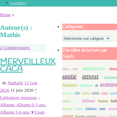
Contact
Home
»
Catégories
Auteur(s) :
Mathis
Catégories
2 Commentaires
Des idées de lecture par
Sujets
MERVEILLEUX
CACA
adolescence
19ème siècle
Afriqu
amour
amitié
Angleterre
de
Nathalie
12 juin
aventure
Animaux
apprentissage
art
2026
11 juin 2026
*
conte
chat
biographie
collège
contes
Coupl
Littérature jeunesse
,
-
deuil
école
Différence
cuisine
dystopie
Albums
,
Albums 0-3 ans
,
enfance
écologie
enfants
écriture
enfant
Albums 3-6 ans
,
♥ Coup
enquête
Etats-
Enquête policière
Entraide