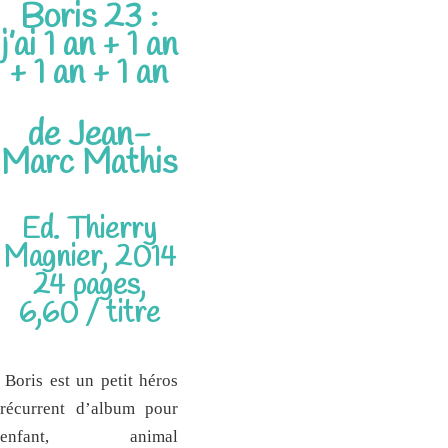
Boris 23 :
j’ai 1 an + 1 an
+ 1 an + 1 an
de Jean-
Marc Mathis
Ed. Thierry
Magnier, 2014
24 pages,
6,60 / titre
Boris est un petit héros
récurrent d’album pour
enfant, animal