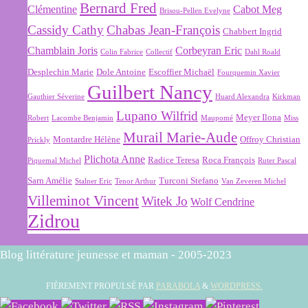
Bernard Fred
Clémentine
Cabot Meg
Brisou-Pellen Evelyne
Cassidy Cathy
Chabas Jean-François
Chabbert Ingrid
Chamblain Joris
Corbeyran Eric
Colin Fabrice
Collectif
Dahl Roald
Desplechin Marie
Dole Antoine
Escoffier Michaël
Fourquemin Xavier
Guilbert Nancy
Gauthier Séverine
Huard Alexandra
Kirkman
Lupano Wilfrid
Meyer Ilona
Robert
Lacombe Benjamin
Maupomé
Miss
Murail Marie-Aude
Montardre Hélène
Offroy Christian
Prickly
Plichota Anne
Radice Teresa
Roca François
Piquemal Michel
Ruter Pascal
Sarn Amélie
Turconi Stefano
Stalner Eric
Tenor Arthur
Van Zeveren Michel
Villeminot Vincent
Witek Jo
Wolf Cendrine
Zidrou
Blog littérature jeunesse et maman - 2005-2023
FIÈREMENT PROPULSÉ PAR
PARABOLA
&
WORDPRESS.