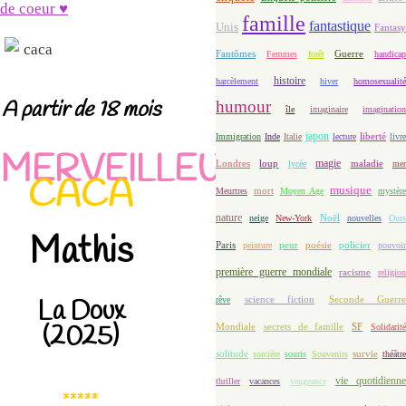
de coeur ♥
famille
fantastique
Unis
Fantasy
Fantômes
Guerre
Femmes
forêt
handicap
histoire
harcèlement
hiver
homosexualit
A partir de 18 mois
humour
île
imaginaire
imaginatio
japon
Immigration
Inde
Italie
lecture
liberté
livre
MERVEILLEUX
magie
loup
maladie
Londres
lycée
me
CACA
musique
mort
Meurtres
Moyen Age
mystèr
nature
Noël
neige
New-York
nouvelles
Our
Mathis
Paris
peur
poésie
policier
peinture
pouvoir
première guerre mondiale
racisme
religion
science fiction
Seconde Guerre
rêve
La Doux
(2025)
Mondiale
secrets de famille
SF
Solidarit
solitude
sorcière
souris
Souvenirs
survie
théâtr
vie quotidienne
thriller
vacances
vengeance
*****