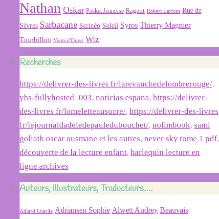
Nathan
Oskar
Rageot
Rue de
Pocket Jeunesse
Robert Laffont
Sarbacane
Syros
Thierry Magnier
Soleil
Sèvres
Scrinéo
Wiz
Tourbillon
Vents d'Ouest
Recherches
https://delivrer-des-livres fr/larevanchedelombrerouge/
,
yhs-fullyhosted_003
,
noticias espana
,
https://delivrer-
des-livres fr/lomeletteausucre/
,
https://delivrer-des-livres
fr/lejournaldadeledepauledubouchet/
,
nolimbook
,
sami
goliath oscar ousmane et les autres
,
never sky tome 1 pdf
,
découverte de la lecture enfant
,
harlequin lecture en
ligne archives
Auteurs, Illustrateurs, Traducteurs….
Adriansen Sophie
Alwett Audrey
Beauvais
Adlard Charlie