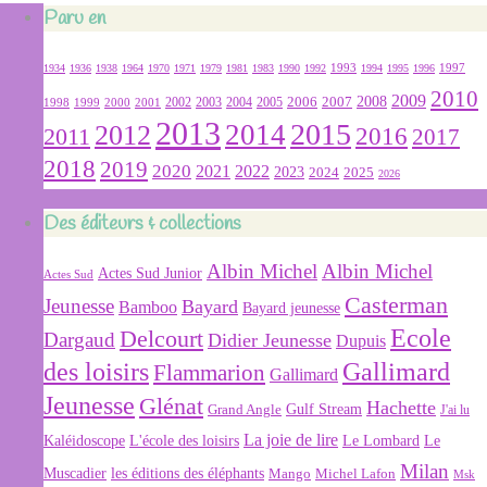
Paru en
1934
1936
1938
1964
1970
1971
1979
1981
1983
1990
1992
1993
1994
1995
1996
1997
2010
2009
2007
2008
2004
2005
2006
1999
2000
2001
2002
2003
1998
2013
2015
2012
2014
2016
2011
2017
2018
2019
2020
2022
2021
2023
2024
2025
2026
Des éditeurs & collections
Albin Michel
Albin Michel
Actes Sud Junior
Actes Sud
Casterman
Jeunesse
Bayard
Bamboo
Bayard jeunesse
Ecole
Delcourt
Dargaud
Didier Jeunesse
Dupuis
des loisirs
Gallimard
Flammarion
Gallimard
Jeunesse
Glénat
Hachette
Gulf Stream
Grand Angle
J'ai lu
La joie de lire
L'école des loisirs
Kaléidoscope
Le Lombard
Le
Milan
Muscadier
les éditions des éléphants
Mango
Michel Lafon
Msk