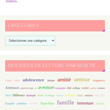
traitées
.
CATÉGORIES
DES IDÉES DE LECTURE PAR SUJETS
amour
amitié
adolescence
Angleterre
19ème siècle
Afrique
aventure
Animaux
conte
chat
apprentissage
art
biographie
collège
contes
cuisine
enfance
enquête
deuil
école
Différence
écologie
enfants
dystopie
écriture
enfant
famille
fantastique
Etats-Unis
Fantasy
Enquête policière
Entraide