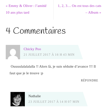
«
Emmy & Oliver : l’amitié
1, 2, 3… On est tous des cats
10 ans plus tard
– Album
»
4 Commentaires
Chicky Poo
21 JUILLET 2017 À 16 H 43 MIN
Ouuuulalalalalla !! Alors là, je suis séduite d’avance !!! Il
faut que je le trouve :p
RÉPONDRE
Nathalie
23 JUILLET 2017 À 14 H 07 MIN