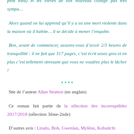
petit bled) et les élèves de son nouveau collège pas très
sympa…
Alors quand on lui apprend qu’il y a eu une mort violente dans
la maison où il habite… il se décide à mener l’enquête.
Bon, avant de commencer, assurez-vous d’avoir 2/3 heures de
tranquillité : il ne fait que 317 pages, c’est écrit assez gros et en
plus c’est tellement stressant que vous ne voudrez plus le lâcher
!
* * * *
Site de l’auteur
Allan Stratton
(en anglais)
Ce roman fait partie de
la sélection des incorruptibles
2017/2018
(sélection 3ème-2nde)
D’autres avis :
Lirado
,
Bob
,
Gwenlan
,
Mylène
,
Kobaitchi