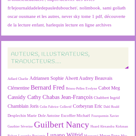
fr/lejournaldadeledepauledubouchet/
,
nolimbook
,
sami goliath
oscar ousmane et les autres
,
never sky tome 1 pdf
,
découverte
de la lecture enfant
,
harlequin lecture en ligne archives
AUTEURS, ILLUSTRATEURS,
TRADUCTEURS….
Adriansen Sophie
Alwett Audrey
Beauvais
Adlard Charlie
Bernard Fred
Clémentine
Cabot Meg
Brisou-Pellen Evelyne
Cassidy Cathy
Chabas Jean-François
Chabbert Ingrid
Chamblain Joris
Corbeyran Eric
Colin Fabrice
Collectif
Dahl Roald
Desplechin Marie
Dole Antoine
Escoffier Michaël
Fourquemin Xavier
Guilbert Nancy
Gauthier Séverine
Huard Alexandra
Kirkman
Lupano Wilfrid
Meyer Ilona
Robert
Lacombe Benjamin
Maupomé
Miss