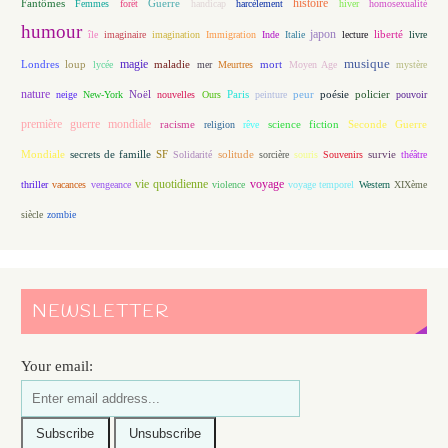
histoire
Fantômes
Guerre
Femmes
forêt
handicap
harcèlement
hiver
homosexualité
humour
japon
île
imaginaire
imagination
Immigration
Inde
Italie
lecture
liberté
livre
magie
musique
loup
maladie
mort
Londres
lycée
mer
Meurtres
Moyen Age
mystère
nature
Noël
Paris
peur
poésie
policier
neige
New-York
nouvelles
Ours
peinture
pouvoir
première guerre mondiale
racisme
science fiction
Seconde Guerre
religion
rêve
Mondiale
secrets de famille
solitude
SF
Solidarité
sorcière
souris
Souvenirs
survie
théâtre
vie quotidienne
voyage
thriller
vacances
vengeance
violence
voyage temporel
Western
XIXème
siècle
zombie
NEWSLETTER
Your email: