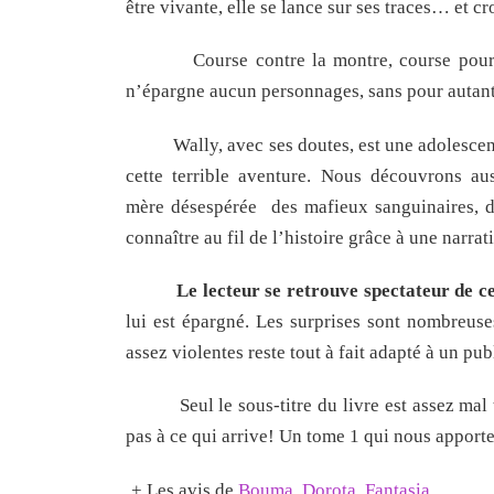
être vivante, elle se lance sur ses traces… et cr
Course contre la montre, course poursuite,
n’épargne aucun personnages, sans pour autant
Wally, avec ses doutes, est une adolescente 
cette terrible aventure. Nous découvrons auss
mère désespérée des mafieux sanguinaires, 
connaître au fil de l’histoire grâce à une narrat
Le lecteur se retrouve spectateur de c
lui est épargné. Les surprises sont nombreuse
assez violentes reste tout à fait adapté à un pu
Seul le sous-titre du livre est assez mal tro
pas à ce qui arrive! Un tome 1 qui nous apporte
+ Les avis de
Bouma
,
Dorota
,
Fantasia