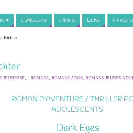
UR ♥
CONCOURS
ENVIES
LIENS
À PROPO
m Richter
chter
E JEUNESSE
,
- ROMANS
,
ROMANS ADOS
,
ROMANS JEUNES ADU
ROMAN D’AVENTURE / THRILLER P
ADOLESCENTS
Dark Eyes