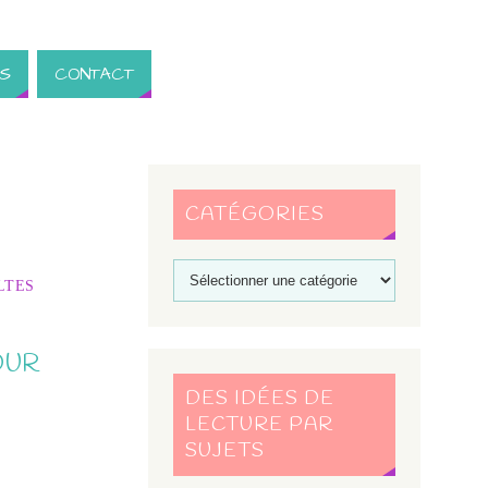
S
CONTACT
CATÉGORIES
LTES
OUR
DES IDÉES DE
LECTURE PAR
SUJETS