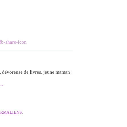
e, dévoreuse de livres, jeune maman !
→
ERMALIENS
.