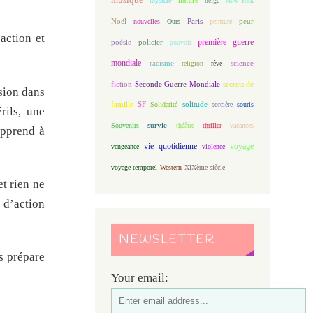
mystère
neige
New-York
Noël
Paris
peur
nouvelles
Ours
peinture
action et
première guerre
poésie
policier
pouvoir
mondiale
racisme
science
religion
rêve
fiction
Seconde Guerre Mondiale
secrets de
sion dans
famille
solitude
SF
Solidarité
sorcière
souris
rils, une
Souvenirs
survie
théâtre
thriller
vacances
apprend à
vie quotidienne
voyage
vengeance
violence
voyage temporel
Western
XIXème siècle
et rien ne
 d’action
NEWSLETTER
s prépare
Your email: