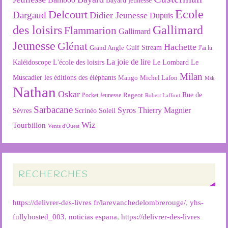
Ecole
Delcourt
Dargaud
Didier Jeunesse
Dupuis
des loisirs
Gallimard
Flammarion
Gallimard
Jeunesse
Glénat
Hachette
Gulf Stream
Grand Angle
J'ai lu
La joie de lire
L'école des loisirs
Kaléidoscope
Le Lombard
Le
Milan
Muscadier
les éditions des éléphants
Mango
Michel Lafon
Msk
Nathan
Oskar
Rageot
Rue de
Pocket Jeunesse
Robert Laffont
Sarbacane
Syros
Thierry Magnier
Soleil
Sèvres
Scrinéo
Wiz
Tourbillon
Vents d'Ouest
RECHERCHES
https://delivrer-des-livres fr/larevanchedelombrerouge/
,
yhs-
fullyhosted_003
,
noticias espana
,
https://delivrer-des-livres