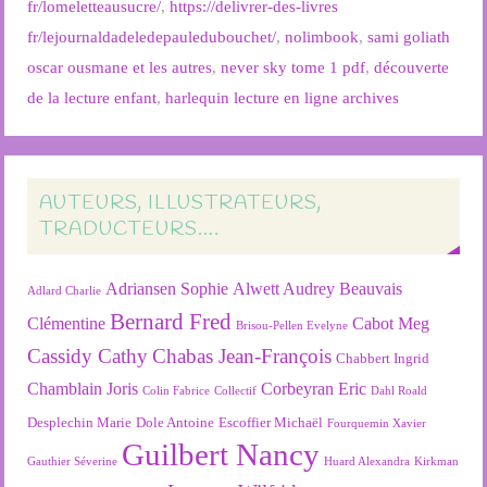
fr/lomeletteausucre/
,
https://delivrer-des-livres
fr/lejournaldadeledepauledubouchet/
,
nolimbook
,
sami goliath
oscar ousmane et les autres
,
never sky tome 1 pdf
,
découverte
de la lecture enfant
,
harlequin lecture en ligne archives
AUTEURS, ILLUSTRATEURS,
TRADUCTEURS….
Adriansen Sophie
Alwett Audrey
Beauvais
Adlard Charlie
Bernard Fred
Clémentine
Cabot Meg
Brisou-Pellen Evelyne
Cassidy Cathy
Chabas Jean-François
Chabbert Ingrid
Chamblain Joris
Corbeyran Eric
Colin Fabrice
Collectif
Dahl Roald
Desplechin Marie
Dole Antoine
Escoffier Michaël
Fourquemin Xavier
Guilbert Nancy
Gauthier Séverine
Huard Alexandra
Kirkman