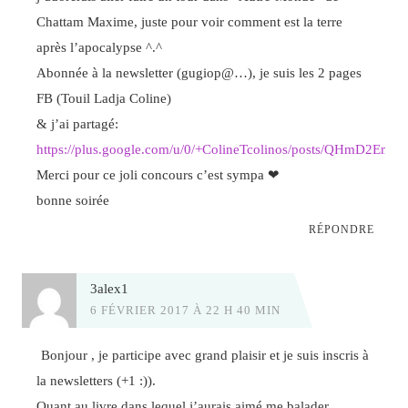
Chattam Maxime, juste pour voir comment est la terre
après l’apocalypse ^.^
Abonnée à la newsletter (gugiop@…), je suis les 2 pages
FB (Touil Ladja Coline)
& j’ai partagé:
https://plus.google.com/u/0/+ColineTcolinos/posts/QHmD2EmY
Merci pour ce joli concours c’est sympa ❤
bonne soirée
RÉPONDRE
3alex1
6 FÉVRIER 2017 À 22 H 40 MIN
Bonjour , je participe avec grand plaisir et je suis inscris à
la newsletters (+1 :)).
Quant au livre dans lequel j’aurais aimé me balader,