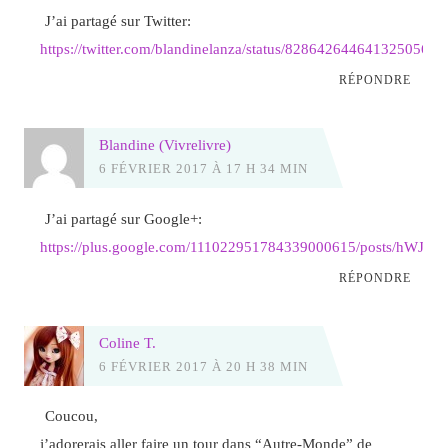
J’ai partagé sur Twitter:
https://twitter.com/blandinelanza/status/828642644641325056
RÉPONDRE
Blandine (Vivrelivre)
6 FÉVRIER 2017 À 17 H 34 MIN
J’ai partagé sur Google+:
https://plus.google.com/111022951784339000615/posts/hWJsPc
RÉPONDRE
Coline T.
6 FÉVRIER 2017 À 20 H 38 MIN
Coucou,
j’adorerais aller faire un tour dans “Autre-Monde” de