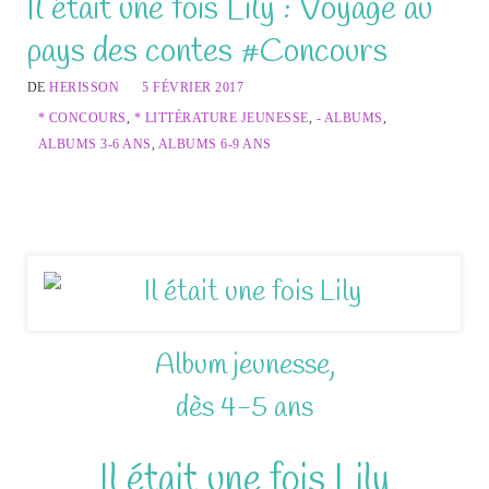
Il était une fois Lily : Voyage au
pays des contes #Concours
DE
HERISSON
5 FÉVRIER 2017
* CONCOURS
,
* LITTÉRATURE JEUNESSE
,
- ALBUMS
,
ALBUMS 3-6 ANS
,
ALBUMS 6-9 ANS
Il était une fois Lily, joli album jeunesse pour voyager entre
contes, rêves et histoires… Concours en fin d’article.
Album jeunesse,
dès 4-5 ans
Il était une fois Lily