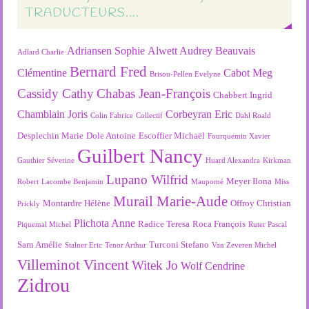
TRADUCTEURS….
Adriansen Sophie
Alwett Audrey
Beauvais
Adlard Charlie
Bernard Fred
Clémentine
Cabot Meg
Brisou-Pellen Evelyne
Cassidy Cathy
Chabas Jean-François
Chabbert Ingrid
Chamblain Joris
Corbeyran Eric
Colin Fabrice
Collectif
Dahl Roald
Desplechin Marie
Dole Antoine
Escoffier Michaël
Fourquemin Xavier
Guilbert Nancy
Gauthier Séverine
Huard Alexandra
Kirkman
Lupano Wilfrid
Meyer Ilona
Robert
Lacombe Benjamin
Maupomé
Miss
Murail Marie-Aude
Montardre Hélène
Offroy Christian
Prickly
Plichota Anne
Radice Teresa
Roca François
Piquemal Michel
Ruter Pascal
Sarn Amélie
Turconi Stefano
Stalner Eric
Tenor Arthur
Van Zeveren Michel
Villeminot Vincent
Witek Jo
Wolf Cendrine
Zidrou