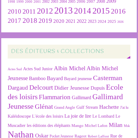
2009
2007
2008
2004
2005
2006
1999
2000
2001
2002
2003
1998
2013
2015
2012
2014
2016
2011
2010
2018
2019
2017
2020
2022
2021
2023
2024
2025
2026
DES ÉDITEURS & COLLECTIONS
Albin Michel
Albin Michel
Actes Sud Junior
Actes Sud
Casterman
Jeunesse
Bayard
Bamboo
Bayard jeunesse
Ecole
Delcourt
Dargaud
Didier Jeunesse
Dupuis
des loisirs
Gallimard
Flammarion
Gallimard
Jeunesse
Glénat
Hachette
Gulf Stream
Grand Angle
J'ai lu
La joie de lire
L'école des loisirs
Kaléidoscope
Le Lombard
Le
Milan
Muscadier
les éditions des éléphants
Mango
Michel Lafon
Msk
Nathan
Oskar
Rageot
Rue de
Pocket Jeunesse
Robert Laffont