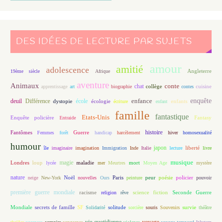
DES IDÉES DE LECTURE PAR SUJETS
amour
amitié
adolescence
Angleterre
19ème siècle
Afrique
aventure
Animaux
conte
chat
apprentissage
art
biographie
collège
contes
cuisine
enfance
enquête
deuil
école
Différence
écologie
enfants
dystopie
écriture
enfant
famille
fantastique
Etats-Unis
Fantasy
Enquête policière
Entraide
histoire
Fantômes
Guerre
Femmes
forêt
handicap
harcèlement
hiver
homosexualité
humour
japon
île
imaginaire
imagination
Immigration
Inde
Italie
lecture
liberté
livre
magie
musique
loup
maladie
mort
Londres
lycée
mer
Meurtres
Moyen Age
mystère
nature
Noël
Paris
peur
poésie
policier
neige
New-York
nouvelles
Ours
peinture
pouvoir
première guerre mondiale
racisme
science fiction
Seconde Guerre
religion
rêve
Mondiale
secrets de famille
solitude
SF
Solidarité
sorcière
souris
Souvenirs
survie
théâtre
vie quotidienne
voyage