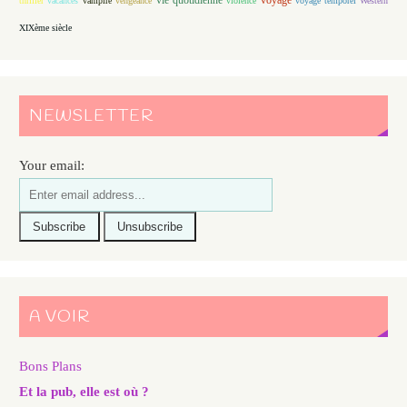
thriller
vacances
vampire
vengeance
violence
voyage temporel
Western
XIXème siècle
NEWSLETTER
Your email:
A VOIR
Bons Plans
Et la pub, elle est où ?