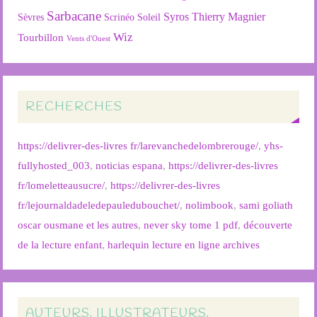
Sarbacane
Syros
Thierry Magnier
Soleil
Sèvres
Scrinéo
Wiz
Tourbillon
Vents d'Ouest
RECHERCHES
https://delivrer-des-livres fr/larevanchedelombrerouge/
,
yhs-
fullyhosted_003
,
noticias espana
,
https://delivrer-des-livres
fr/lomeletteausucre/
,
https://delivrer-des-livres
fr/lejournaldadeledepauledubouchet/
,
nolimbook
,
sami goliath
oscar ousmane et les autres
,
never sky tome 1 pdf
,
découverte
de la lecture enfant
,
harlequin lecture en ligne archives
AUTEURS, ILLUSTRATEURS,