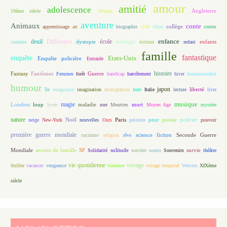
amour
amitié
adolescence
Angleterre
19ème siècle
Afrique
aventure
Animaux
conte
chat
apprentissage
art
biographie
chien
collège
contes
enfance
deuil
école
Différence
écologie
enfants
cuisine
dystopie
écriture
enfant
famille
fantastique
enquête
Etats-Unis
Enquête policière
Entraide
histoire
Fantasy
Fantômes
Guerre
Femmes
forêt
handicap
harcèlement
hiver
homosexualité
humour
japon
île
imaginaire
imagination
Immigration
Inde
Italie
lecture
liberté
livre
magie
musique
loup
maladie
mort
Londres
lycée
mer
Meurtres
Moyen Age
mystère
nature
Noël
Paris
peur
poésie
policier
neige
New-York
nouvelles
Ours
peinture
pouvoir
première guerre mondiale
racisme
science fiction
Seconde Guerre
religion
rêve
Mondiale
secrets de famille
solitude
SF
Solidarité
sorcière
souris
Souvenirs
survie
théâtre
vie quotidienne
voyage
thriller
vacances
vengeance
violence
voyage temporel
Western
XIXème
siècle