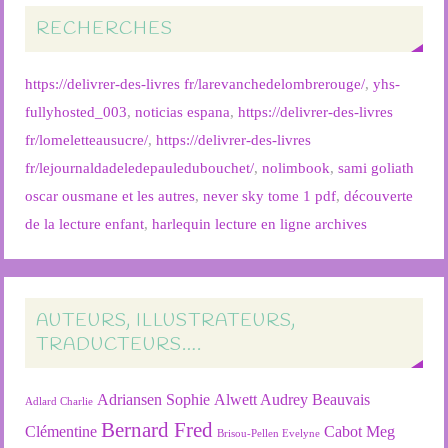
RECHERCHES
https://delivrer-des-livres fr/larevanchedelombrerouge/
,
yhs-
fullyhosted_003
,
noticias espana
,
https://delivrer-des-livres
fr/lomeletteausucre/
,
https://delivrer-des-livres
fr/lejournaldadeledepauledubouchet/
,
nolimbook
,
sami goliath
oscar ousmane et les autres
,
never sky tome 1 pdf
,
découverte
de la lecture enfant
,
harlequin lecture en ligne archives
AUTEURS, ILLUSTRATEURS,
TRADUCTEURS….
Adriansen Sophie
Alwett Audrey
Beauvais
Adlard Charlie
Bernard Fred
Clémentine
Cabot Meg
Brisou-Pellen Evelyne