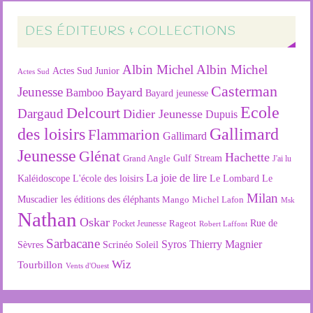
DES ÉDITEURS & COLLECTIONS
Albin Michel
Albin Michel
Actes Sud Junior
Actes Sud
Casterman
Jeunesse
Bayard
Bamboo
Bayard jeunesse
Ecole
Delcourt
Dargaud
Didier Jeunesse
Dupuis
des loisirs
Gallimard
Flammarion
Gallimard
Jeunesse
Glénat
Hachette
Gulf Stream
Grand Angle
J'ai lu
La joie de lire
L'école des loisirs
Kaléidoscope
Le Lombard
Le
Milan
Muscadier
les éditions des éléphants
Mango
Michel Lafon
Msk
Nathan
Oskar
Rageot
Rue de
Pocket Jeunesse
Robert Laffont
Sarbacane
Syros
Thierry Magnier
Soleil
Sèvres
Scrinéo
Wiz
Tourbillon
Vents d'Ouest