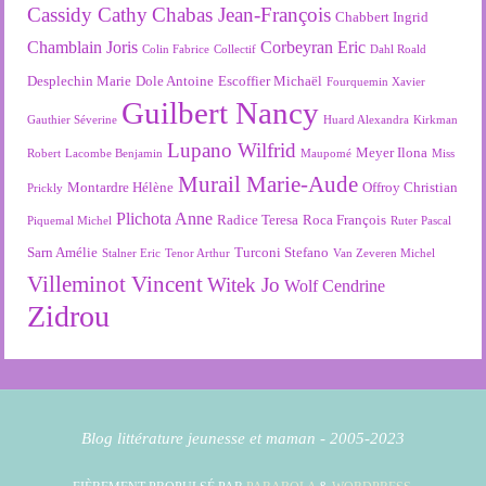
Cassidy Cathy
Chabas Jean-François
Chabbert Ingrid
Chamblain Joris
Corbeyran Eric
Colin Fabrice
Collectif
Dahl Roald
Desplechin Marie
Dole Antoine
Escoffier Michaël
Fourquemin Xavier
Guilbert Nancy
Gauthier Séverine
Huard Alexandra
Kirkman
Lupano Wilfrid
Meyer Ilona
Robert
Lacombe Benjamin
Maupomé
Miss
Murail Marie-Aude
Montardre Hélène
Offroy Christian
Prickly
Plichota Anne
Radice Teresa
Roca François
Piquemal Michel
Ruter Pascal
Sarn Amélie
Turconi Stefano
Stalner Eric
Tenor Arthur
Van Zeveren Michel
Villeminot Vincent
Witek Jo
Wolf Cendrine
Zidrou
Blog littérature jeunesse et maman - 2005-2023