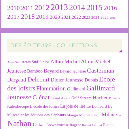
2013
2015
2012
2014
2016
2011
2010
2018
2019
2017
2020
2022
2021
2023
2024
2025
2026
DES ÉDITEURS & COLLECTIONS
Albin Michel
Albin Michel
Actes Sud Junior
Actes Sud
Casterman
Jeunesse
Bayard
Bamboo
Bayard jeunesse
Ecole
Delcourt
Dargaud
Didier Jeunesse
Dupuis
des loisirs
Gallimard
Flammarion
Gallimard
Jeunesse
Glénat
Hachette
Gulf Stream
Grand Angle
J'ai lu
La joie de lire
L'école des loisirs
Kaléidoscope
Le Lombard
Le
Milan
Muscadier
les éditions des éléphants
Mango
Michel Lafon
Msk
Nathan
Oskar
Rageot
Rue de
Pocket Jeunesse
Robert Laffont