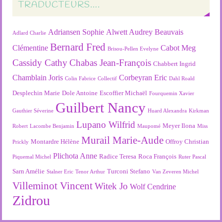
TRADUCTEURS….
Adriansen Sophie
Alwett Audrey
Beauvais
Adlard Charlie
Bernard Fred
Clémentine
Cabot Meg
Brisou-Pellen Evelyne
Cassidy Cathy
Chabas Jean-François
Chabbert Ingrid
Chamblain Joris
Corbeyran Eric
Colin Fabrice
Collectif
Dahl Roald
Desplechin Marie
Dole Antoine
Escoffier Michaël
Fourquemin Xavier
Guilbert Nancy
Gauthier Séverine
Huard Alexandra
Kirkman
Lupano Wilfrid
Meyer Ilona
Robert
Lacombe Benjamin
Maupomé
Miss
Murail Marie-Aude
Montardre Hélène
Offroy Christian
Prickly
Plichota Anne
Radice Teresa
Roca François
Piquemal Michel
Ruter Pascal
Sarn Amélie
Turconi Stefano
Stalner Eric
Tenor Arthur
Van Zeveren Michel
Villeminot Vincent
Witek Jo
Wolf Cendrine
Zidrou