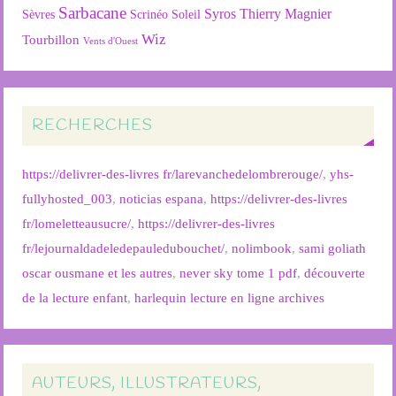
Sarbacane
Syros
Thierry Magnier
Soleil
Sèvres
Scrinéo
Wiz
Tourbillon
Vents d'Ouest
RECHERCHES
https://delivrer-des-livres fr/larevanchedelombrerouge/
,
yhs-
fullyhosted_003
,
noticias espana
,
https://delivrer-des-livres
fr/lomeletteausucre/
,
https://delivrer-des-livres
fr/lejournaldadeledepauledubouchet/
,
nolimbook
,
sami goliath
oscar ousmane et les autres
,
never sky tome 1 pdf
,
découverte
de la lecture enfant
,
harlequin lecture en ligne archives
AUTEURS, ILLUSTRATEURS,