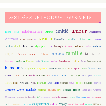
DES IDÉES DE LECTURE PAR SUJETS
amour
amitié
adolescence
Angleterre
19ème siècle
Afrique
aventure
Animaux
conte
chat
apprentissage
art
biographie
chien
collège
contes
enfance
deuil
école
Différence
écologie
enfants
cuisine
dystopie
écriture
enfant
famille
fantastique
enquête
Etats-Unis
Enquête policière
Entraide
histoire
Fantasy
Fantômes
Guerre
Femmes
forêt
handicap
harcèlement
hiver
homosexualité
humour
japon
île
imaginaire
imagination
Immigration
Inde
Italie
lecture
liberté
livre
magie
musique
loup
maladie
mort
Londres
lycée
mer
Meurtres
Moyen Age
mystère
nature
Noël
Paris
peur
poésie
policier
neige
New-York
nouvelles
Ours
peinture
pouvoir
première guerre mondiale
racisme
science fiction
Seconde Guerre
religion
rêve
Mondiale
secrets de famille
solitude
SF
Solidarité
sorcière
souris
Souvenirs
survie
théâtre
vie quotidienne
voyage
thriller
vacances
vengeance
violence
voyage temporel
Western
XIXème