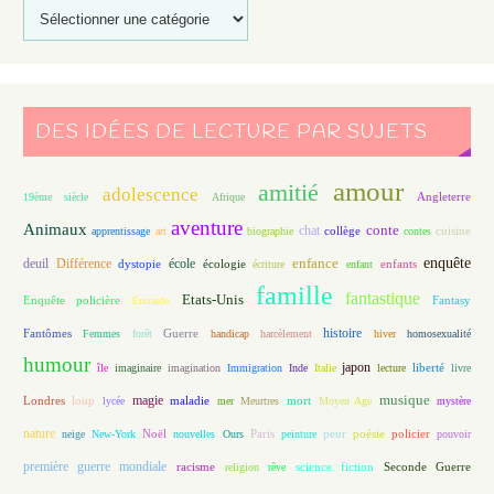
DES IDÉES DE LECTURE PAR SUJETS
amour
amitié
adolescence
Angleterre
19ème siècle
Afrique
aventure
Animaux
conte
chat
apprentissage
art
biographie
collège
contes
cuisine
enfance
enquête
deuil
école
Différence
écologie
enfants
dystopie
écriture
enfant
famille
fantastique
Etats-Unis
Fantasy
Enquête policière
Entraide
histoire
Fantômes
Guerre
Femmes
forêt
handicap
harcèlement
hiver
homosexualité
humour
japon
île
imaginaire
imagination
Immigration
Inde
Italie
lecture
liberté
livre
magie
musique
loup
maladie
mort
Londres
lycée
mer
Meurtres
Moyen Age
mystère
nature
Noël
Paris
peur
poésie
policier
neige
New-York
nouvelles
Ours
peinture
pouvoir
première guerre mondiale
racisme
science fiction
Seconde Guerre
religion
rêve