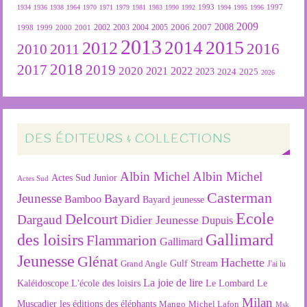
1934
1936
1938
1964
1970
1971
1979
1981
1983
1990
1992
1993
1994
1995
1996
1997
2009
2007
2008
2004
2005
2006
1999
2000
2001
2002
2003
1998
2013
2015
2012
2014
2016
2011
2010
2018
2019
2017
2020
2022
2021
2023
2024
2025
2026
DES ÉDITEURS & COLLECTIONS
Albin Michel
Albin Michel
Actes Sud Junior
Actes Sud
Casterman
Jeunesse
Bayard
Bamboo
Bayard jeunesse
Ecole
Delcourt
Dargaud
Didier Jeunesse
Dupuis
des loisirs
Gallimard
Flammarion
Gallimard
Jeunesse
Glénat
Hachette
Gulf Stream
Grand Angle
J'ai lu
La joie de lire
L'école des loisirs
Kaléidoscope
Le Lombard
Le
Milan
Muscadier
les éditions des éléphants
Mango
Michel Lafon
Msk