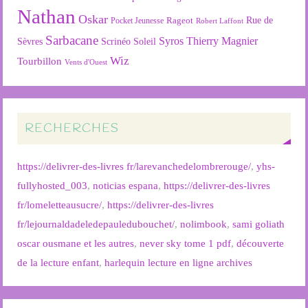
Nathan
Oskar
Rageot
Rue de
Pocket Jeunesse
Robert Laffont
Sarbacane
Syros
Thierry Magnier
Soleil
Sèvres
Scrinéo
Wiz
Tourbillon
Vents d'Ouest
RECHERCHES
https://delivrer-des-livres fr/larevanchedelombrerouge/
,
yhs-
fullyhosted_003
,
noticias espana
,
https://delivrer-des-livres
fr/lomeletteausucre/
,
https://delivrer-des-livres
fr/lejournaldadeledepauledubouchet/
,
nolimbook
,
sami goliath
oscar ousmane et les autres
,
never sky tome 1 pdf
,
découverte
de la lecture enfant
,
harlequin lecture en ligne archives