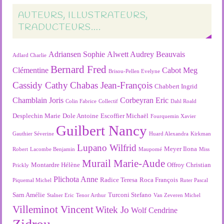
AUTEURS, ILLUSTRATEURS,
TRADUCTEURS….
Adriansen Sophie
Alwett Audrey
Beauvais
Adlard Charlie
Bernard Fred
Clémentine
Cabot Meg
Brisou-Pellen Evelyne
Cassidy Cathy
Chabas Jean-François
Chabbert Ingrid
Chamblain Joris
Corbeyran Eric
Colin Fabrice
Collectif
Dahl Roald
Desplechin Marie
Dole Antoine
Escoffier Michaël
Fourquemin Xavier
Guilbert Nancy
Gauthier Séverine
Huard Alexandra
Kirkman
Lupano Wilfrid
Meyer Ilona
Robert
Lacombe Benjamin
Maupomé
Miss
Murail Marie-Aude
Montardre Hélène
Offroy Christian
Prickly
Plichota Anne
Radice Teresa
Roca François
Piquemal Michel
Ruter Pascal
Sarn Amélie
Turconi Stefano
Stalner Eric
Tenor Arthur
Van Zeveren Michel
Villeminot Vincent
Witek Jo
Wolf Cendrine