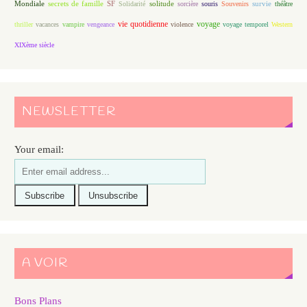
Mondiale
secrets de famille
solitude
SF
Solidarité
sorcière
souris
Souvenirs
survie
théâtre
vie quotidienne
voyage
thriller
vacances
vampire
vengeance
violence
voyage temporel
Western
XIXème siècle
NEWSLETTER
Your email:
A VOIR
Bons Plans