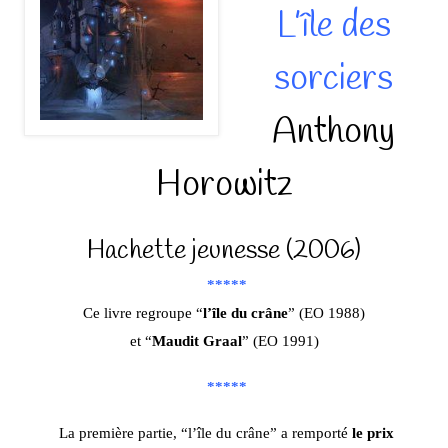
L’île des
sorciers
Anthony
Horowitz
Hachette jeunesse (2006)
*****
Ce livre regroupe “
l’île du crâne
” (EO 1988)
et “
Maudit Graal
” (EO 1991)
*****
La première partie, “l’île du crâne” a remporté
le prix