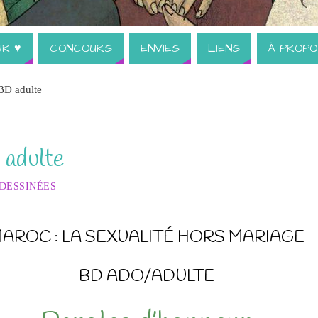
UR ♥
CONCOURS
ENVIES
LIENS
À PROPO
BD adulte
 adulte
 DESSINÉES
AROC : LA SEXUALITÉ HORS MARIAGE
BD ADO/ADULTE