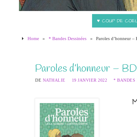
♥ COUP DE COE
Home
»
* Bandes Dessinées
»
Paroles d’honneur – 
Paroles d’honneur – BD
DE
NATHALIE
19 JANVIER 2022
* BANDES
M