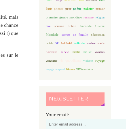
neige
New-York
nouvelles
Ours
Paris
peur
poésie
policier
peinture
pouvoir
ité, mais
première guerre mondiale
racisme
religion
lle chance
science fiction
Seconde Guerre
rêve
ssi !) que
Mondiale
secrets de famille
Ségrégation
solitude
raciale
SF
Solidarité
sorcière
souris
Souvenirs
survie
théâtre
thriller
vacances
es sur le
vie quotidienne
voyage
vengeance
violence
voyage temporel
Western
XIXème siècle
NEWSLETTER
Your email: