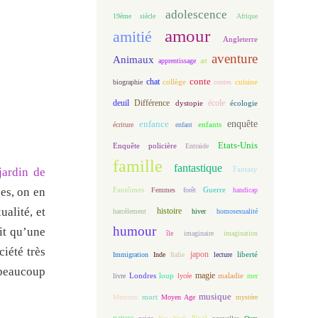
adolescence
19ème siècle
Afrique
amour
amitié
Angleterre
aventure
Animaux
apprentissage
art
conte
chat
biographie
collège
contes
cuisine
deuil
école
Différence
écologie
dystopie
enfance
enquête
enfants
écriture
enfant
Etats-Unis
Enquête policière
Entraide
famille
fantastique
Fantasy
jardin de
ges, on en
Fantômes
Guerre
Femmes
forêt
handicap
alité, et
histoire
harcèlement
hiver
homosexualité
humour
ait qu’une
île
imaginaire
imagination
ciété très
japon
Immigration
Inde
Italie
lecture
liberté
 beaucoup
magie
loup
maladie
livre
Londres
lycée
mer
musique
mort
Meurtres
Moyen Age
mystère
nature
Noël