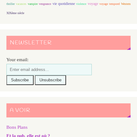
vie quotidienne
voyage
thriller
vacances
vampire
vengeance
violence
voyage temporel
Western
XIXème siècle
NEWSLETTER
Your email:
A VOIR
Bons Plans
Et la pub, elle est où ?