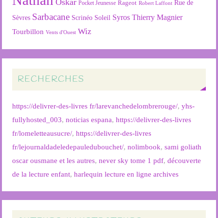
Nathan
Oskar
Rageot
Rue de
Pocket Jeunesse
Robert Laffont
Sarbacane
Syros
Thierry Magnier
Soleil
Sèvres
Scrinéo
Wiz
Tourbillon
Vents d'Ouest
RECHERCHES
https://delivrer-des-livres fr/larevanchedelombrerouge/
,
yhs-
fullyhosted_003
,
noticias espana
,
https://delivrer-des-livres
fr/lomeletteausucre/
,
https://delivrer-des-livres
fr/lejournaldadeledepauledubouchet/
,
nolimbook
,
sami goliath
oscar ousmane et les autres
,
never sky tome 1 pdf
,
découverte
de la lecture enfant
,
harlequin lecture en ligne archives