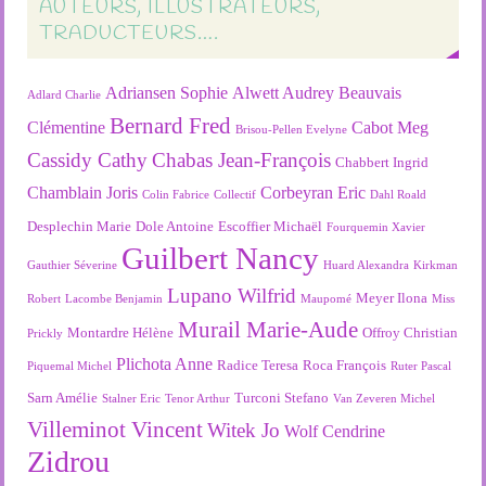
AUTEURS, ILLUSTRATEURS,
TRADUCTEURS….
Adriansen Sophie
Alwett Audrey
Beauvais
Adlard Charlie
Bernard Fred
Clémentine
Cabot Meg
Brisou-Pellen Evelyne
Cassidy Cathy
Chabas Jean-François
Chabbert Ingrid
Chamblain Joris
Corbeyran Eric
Colin Fabrice
Collectif
Dahl Roald
Desplechin Marie
Dole Antoine
Escoffier Michaël
Fourquemin Xavier
Guilbert Nancy
Gauthier Séverine
Huard Alexandra
Kirkman
Lupano Wilfrid
Meyer Ilona
Robert
Lacombe Benjamin
Maupomé
Miss
Murail Marie-Aude
Montardre Hélène
Offroy Christian
Prickly
Plichota Anne
Radice Teresa
Roca François
Piquemal Michel
Ruter Pascal
Sarn Amélie
Turconi Stefano
Stalner Eric
Tenor Arthur
Van Zeveren Michel
Villeminot Vincent
Witek Jo
Wolf Cendrine
Zidrou