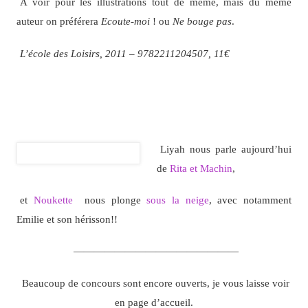
A voir pour les illustrations tout de même, mais du même
auteur on préférera
Ecoute-moi
! ou
Ne bouge pas
.
L’école des Loisirs, 2011 – 9782211204507, 11€
Liyah nous parle aujourd’hui
de
Rita et Machin
,
et
Noukette
nous plonge
sous la neige
, avec notamment
Emilie et son hérisson!!
————————————————
Beaucoup de concours sont encore ouverts, je vous laisse voir
en page d’accueil.