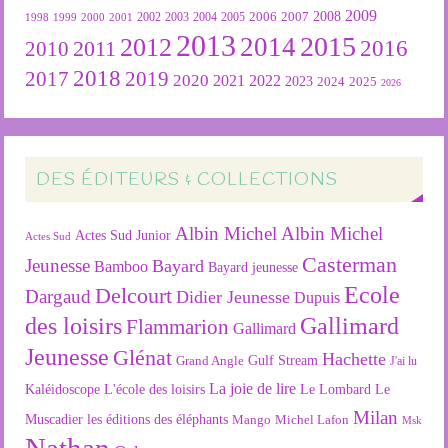
2009
2007
2008
2004
2005
2006
1999
2000
2001
2002
2003
1998
2013
2015
2012
2014
2016
2011
2010
2018
2019
2017
2020
2022
2021
2023
2024
2025
2026
DES ÉDITEURS & COLLECTIONS
Albin Michel
Albin Michel
Actes Sud Junior
Actes Sud
Casterman
Jeunesse
Bayard
Bamboo
Bayard jeunesse
Ecole
Delcourt
Dargaud
Didier Jeunesse
Dupuis
des loisirs
Gallimard
Flammarion
Gallimard
Jeunesse
Glénat
Hachette
Gulf Stream
Grand Angle
J'ai lu
La joie de lire
L'école des loisirs
Kaléidoscope
Le Lombard
Le
Milan
Muscadier
les éditions des éléphants
Mango
Michel Lafon
Msk