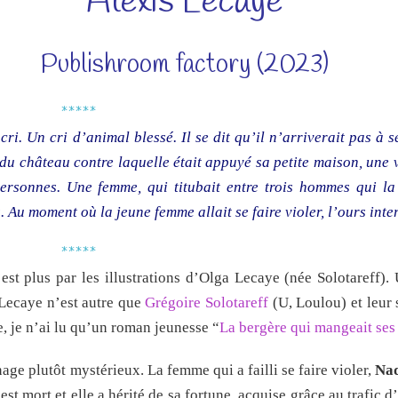
Alexis Lecaye
Publishroom factory (2023)
*****
 cri. Un cri d’animal blessé. Il se dit qu’il n’arriverait pas à 
u château contre laquelle était appuyé sa petite maison, une v
ersonnes. Une femme, qui titubait entre trois hommes qui la
 Au moment où la jeune femme allait se faire violer, l’ours inter
*****
est plus par les illustrations d’Olga Lecaye (née Solotareff).
s Lecaye n’est autre que
Grégoire Solotareff
(U, Loulou) et leur
, je n’ai lu qu’un roman jeunesse “
La bergère qui mangeait se
age plutôt mystérieux. La femme qui a failli se faire violer,
Na
est mort et elle a hérité de sa fortune, acquise grâce au trafic d