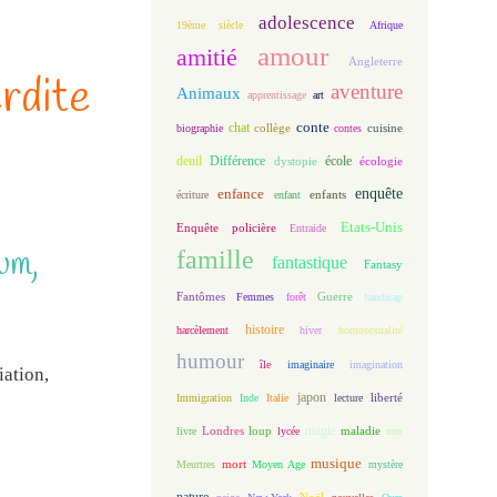
adolescence
19ème siècle
Afrique
amour
amitié
Angleterre
erdite
aventure
Animaux
apprentissage
art
conte
chat
biographie
collège
contes
cuisine
deuil
école
Différence
écologie
dystopie
enfance
enquête
enfants
écriture
enfant
Etats-Unis
Enquête policière
Entraide
ium,
famille
fantastique
Fantasy
Fantômes
Guerre
Femmes
forêt
handicap
histoire
harcèlement
hiver
homosexualité
humour
île
imaginaire
imagination
iation,
japon
Immigration
Inde
Italie
lecture
liberté
magie
loup
maladie
livre
Londres
lycée
mer
musique
mort
Meurtres
Moyen Age
mystère
nature
Noël