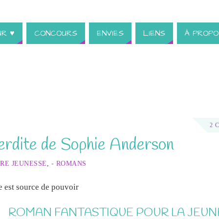
UR ♥
CONCOURS
ENVIES
LIENS
À PROPO
2 
terdite de Sophie Anderson
URE JEUNESSE
,
- ROMANS
 est source de pouvoir
ROMAN FANTASTIQUE POUR LA JEUN