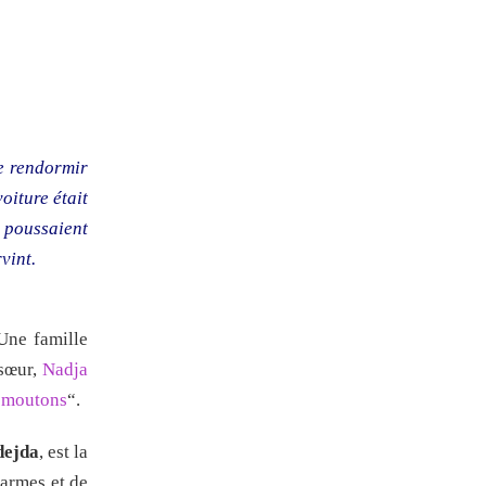
se rendormir
oiture était
 poussaient
vint.
 Une famille
 sœur,
Nadja
s moutons
“.
dejda
, est la
’armes et de