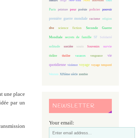
neige
New-York
nouvelles
Ours
Paris
peur
poésie
policier
peinture
pouvoir
première guerre mondiale
racisme
religion
science fiction
Seconde Guerre
rêve
Mondiale
secrets de famille
SF
Solidarité
solitude
sorcière
souris
Souvenirs
survie
vie
théâtre
thriller
vacances
vengeance
quotidienne
voyage
violence
voyage temporel
Western
XIXème siècle
zombie
nt une place
aidée par un
NEWSLETTER
Your email:
ansmission