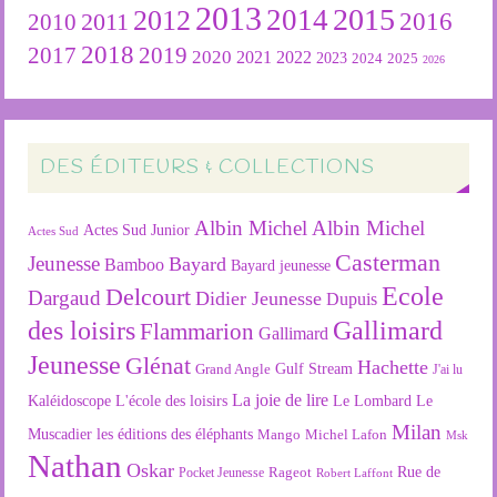
2013
2015
2012
2014
2016
2011
2010
2018
2019
2017
2020
2022
2021
2023
2024
2025
2026
DES ÉDITEURS & COLLECTIONS
Albin Michel
Albin Michel
Actes Sud Junior
Actes Sud
Casterman
Jeunesse
Bayard
Bamboo
Bayard jeunesse
Ecole
Delcourt
Dargaud
Didier Jeunesse
Dupuis
des loisirs
Gallimard
Flammarion
Gallimard
Jeunesse
Glénat
Hachette
Gulf Stream
Grand Angle
J'ai lu
La joie de lire
L'école des loisirs
Kaléidoscope
Le Lombard
Le
Milan
Muscadier
les éditions des éléphants
Mango
Michel Lafon
Msk
Nathan
Oskar
Rageot
Rue de
Pocket Jeunesse
Robert Laffont