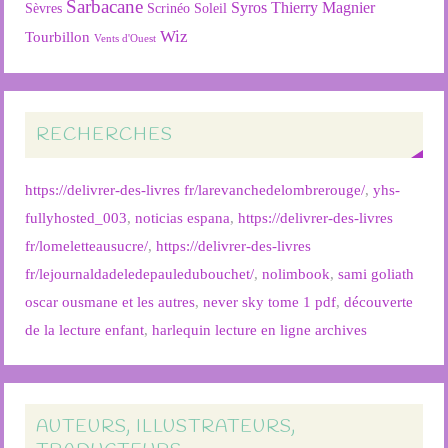
Sarbacane
Syros
Thierry Magnier
Soleil
Sèvres
Scrinéo
Wiz
Tourbillon
Vents d'Ouest
RECHERCHES
https://delivrer-des-livres fr/larevanchedelombrerouge/
,
yhs-
fullyhosted_003
,
noticias espana
,
https://delivrer-des-livres
fr/lomeletteausucre/
,
https://delivrer-des-livres
fr/lejournaldadeledepauledubouchet/
,
nolimbook
,
sami goliath
oscar ousmane et les autres
,
never sky tome 1 pdf
,
découverte
de la lecture enfant
,
harlequin lecture en ligne archives
AUTEURS, ILLUSTRATEURS,