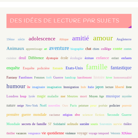
DES IDÉES DE LECTURE PAR SUJETS
amour
amitié
adolescence
Angleterre
19ème siècle
Afrique
aventure
Animaux
conte
chat
apprentissage
art
biographie
chien
collège
contes
enfance
deuil
école
Différence
écologie
enfants
cuisine
dystopie
écriture
enfant
famille
fantastique
enquête
Etats-Unis
Enquête policière
Entraide
histoire
Fantasy
Fantômes
Guerre
Femmes
forêt
handicap
harcèlement
hiver
homosexualité
humour
japon
île
imaginaire
imagination
Immigration
Inde
Italie
lecture
liberté
livre
magie
musique
loup
maladie
mort
Londres
lycée
mer
Meurtres
Moyen Age
mystère
nature
Noël
Paris
peur
poésie
policier
neige
New-York
nouvelles
Ours
peinture
pouvoir
première guerre mondiale
racisme
science fiction
Seconde Guerre
religion
rêve
Mondiale
secrets de famille
solitude
SF
Solidarité
sorcière
souris
Souvenirs
survie
théâtre
vie quotidienne
voyage
thriller
vacances
vengeance
violence
voyage temporel
Western
XIXème