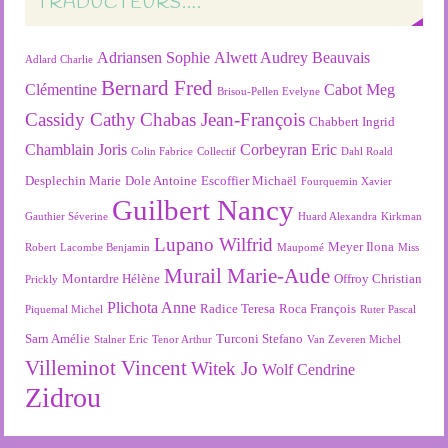
TRADUCTEURS….
Adriansen Sophie
Alwett Audrey
Beauvais
Adlard Charlie
Bernard Fred
Clémentine
Cabot Meg
Brisou-Pellen Evelyne
Cassidy Cathy
Chabas Jean-François
Chabbert Ingrid
Chamblain Joris
Corbeyran Eric
Colin Fabrice
Collectif
Dahl Roald
Desplechin Marie
Dole Antoine
Escoffier Michaël
Fourquemin Xavier
Guilbert Nancy
Gauthier Séverine
Huard Alexandra
Kirkman
Lupano Wilfrid
Meyer Ilona
Robert
Lacombe Benjamin
Maupomé
Miss
Murail Marie-Aude
Montardre Hélène
Offroy Christian
Prickly
Plichota Anne
Radice Teresa
Roca François
Piquemal Michel
Ruter Pascal
Sarn Amélie
Turconi Stefano
Stalner Eric
Tenor Arthur
Van Zeveren Michel
Villeminot Vincent
Witek Jo
Wolf Cendrine
Zidrou