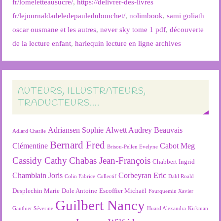
fr/lomeletteausucre/
,
https://delivrer-des-livres
fr/lejournaldadeledepauledubouchet/
,
nolimbook
,
sami goliath
oscar ousmane et les autres
,
never sky tome 1 pdf
,
découverte
de la lecture enfant
,
harlequin lecture en ligne archives
AUTEURS, ILLUSTRATEURS,
TRADUCTEURS….
Adriansen Sophie
Alwett Audrey
Beauvais
Adlard Charlie
Bernard Fred
Clémentine
Cabot Meg
Brisou-Pellen Evelyne
Cassidy Cathy
Chabas Jean-François
Chabbert Ingrid
Chamblain Joris
Corbeyran Eric
Colin Fabrice
Collectif
Dahl Roald
Desplechin Marie
Dole Antoine
Escoffier Michaël
Fourquemin Xavier
Guilbert Nancy
Gauthier Séverine
Huard Alexandra
Kirkman