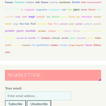
histoire
Fantasy
Fantômes
Guerre
Femmes
forêt
handicap
harcèlement
hiver
homosexualité
humour
japon
île
imaginaire
imagination
Immigration
Inde
Italie
lecture
liberté
livre
magie
musique
loup
maladie
mort
Londres
lycée
mer
Meurtres
Moyen Age
mystère
nature
Noël
Paris
peur
poésie
policier
neige
New-York
nouvelles
Ours
peinture
pouvoir
première guerre mondiale
racisme
science fiction
Seconde Guerre
religion
rêve
Mondiale
secrets de famille
solitude
SF
Solidarité
sorcière
souris
Souvenirs
survie
théâtre
vie quotidienne
voyage
thriller
vacances
vengeance
violence
voyage temporel
Western
XIXème
siècle
NEWSLETTER
Your email: