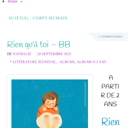
Home
»
SUJET(S) :
CORPS HUMAIN
5 COMMENTAIRES
Rien qu’à toi – BB
DE
NATHALIE
28 SEPTEMBRE 2025
* LITTÉRATURE JEUNESSE
,
- ALBUMS
,
ALBUMS 0-3 ANS
A
PARTI
R DE 2
ANS
Rien