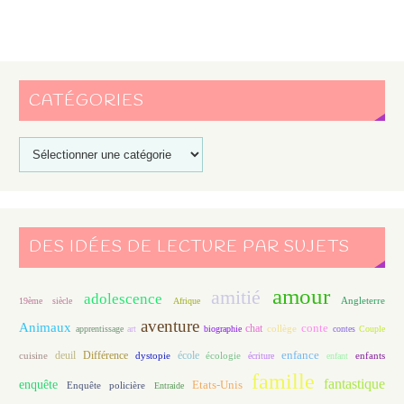
CATÉGORIES
DES IDÉES DE LECTURE PAR SUJETS
amour
amitié
adolescence
Angleterre
19ème siècle
Afrique
aventure
Animaux
conte
chat
apprentissage
art
biographie
collège
contes
Couple
enfance
deuil
école
Différence
écologie
enfants
cuisine
dystopie
écriture
enfant
famille
fantastique
enquête
Etats-Unis
Enquête policière
Entraide