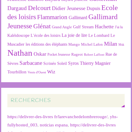
Ecole
Delcourt
Dargaud
Didier Jeunesse
Dupuis
des loisirs
Gallimard
Flammarion
Gallimard
Jeunesse
Glénat
Hachette
Gulf Stream
Grand Angle
J'ai lu
La joie de lire
L'école des loisirs
Kaléidoscope
Le Lombard
Le
Milan
Muscadier
les éditions des éléphants
Mango
Michel Lafon
Msk
Nathan
Oskar
Rageot
Rue de
Pocket Jeunesse
Robert Laffont
Sarbacane
Syros
Thierry Magnier
Soleil
Sèvres
Scrinéo
Wiz
Tourbillon
Vents d'Ouest
RECHERCHES
https://delivrer-des-livres fr/larevanchedelombrerouge/
,
yhs-
fullyhosted_003
,
noticias espana
,
https://delivrer-des-livres