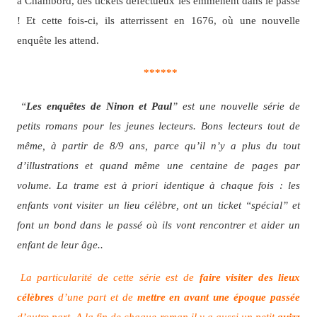
à Chambord, des tickets défectueux les emmènent dans le passé
! Et cette fois-ci, ils atterrissent en 1676, où une nouvelle
enquête les attend.
******
“
Les enquêtes de Ninon et Paul
” est une nouvelle série de
petits romans pour les jeunes lecteurs. Bons lecteurs tout de
même, à partir de 8/9 ans, parce qu’il n’y a plus du tout
d’illustrations et quand même une centaine de pages par
volume. La trame est à priori identique à chaque fois : les
enfants vont visiter un lieu célèbre, ont un ticket “spécial” et
font un bond dans le passé où ils vont rencontrer et aider un
enfant de leur âge..
La particularité de cette série est de
faire visiter des lieux
célèbres
d’une part et de
mettre en avant une époque passée
d’autre part. A la fin de chaque roman il y a aussi un petit
quizz