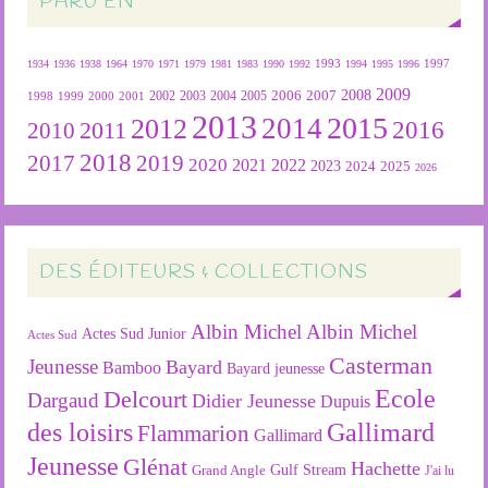
PARU EN
1934
1936
1938
1964
1970
1971
1979
1981
1983
1990
1992
1993
1994
1995
1996
1997
2009
2007
2008
2004
2005
2006
1999
2000
2001
2002
2003
1998
2013
2015
2012
2014
2016
2011
2010
2018
2019
2017
2020
2022
2021
2023
2024
2025
2026
DES ÉDITEURS & COLLECTIONS
Albin Michel
Albin Michel
Actes Sud Junior
Actes Sud
Casterman
Jeunesse
Bayard
Bamboo
Bayard jeunesse
Ecole
Delcourt
Dargaud
Didier Jeunesse
Dupuis
des loisirs
Gallimard
Flammarion
Gallimard
Jeunesse
Glénat
Hachette
Gulf Stream
Grand Angle
J'ai lu