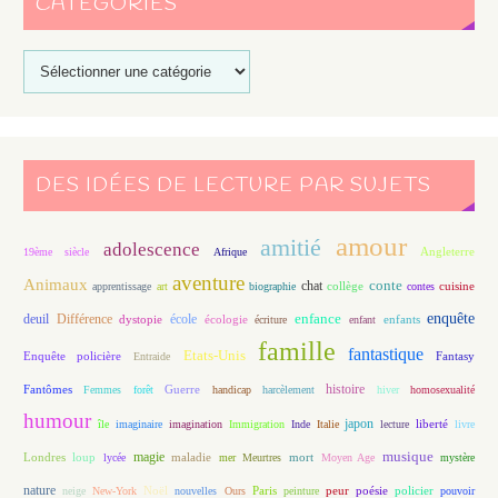
CATÉGORIES
DES IDÉES DE LECTURE PAR SUJETS
amour
amitié
adolescence
Angleterre
19ème siècle
Afrique
aventure
Animaux
conte
chat
apprentissage
art
biographie
collège
contes
cuisine
enfance
enquête
deuil
école
Différence
écologie
enfants
dystopie
écriture
enfant
famille
fantastique
Etats-Unis
Fantasy
Enquête policière
Entraide
histoire
Fantômes
Guerre
Femmes
forêt
handicap
harcèlement
hiver
homosexualité
humour
japon
île
imaginaire
imagination
Immigration
Inde
Italie
lecture
liberté
livre
magie
musique
loup
maladie
mort
Londres
lycée
mer
Meurtres
Moyen Age
mystère
nature
Noël
Paris
peur
poésie
policier
neige
New-York
nouvelles
Ours
peinture
pouvoir