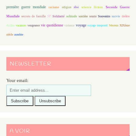
première guerre mondiale
racisme
science fiction
Seconde Guerre
religion
rêve
Mondiale
secrets de famille
solitude
SF
Solidarité
sorcière
souris
Souvenirs
survie
théâtre
vie quotidienne
voyage
thriller
vacances
vengeance
violence
voyage temporel
Western
XIXème
siècle
zombie
NEWSLETTER
Your email:
A VOIR