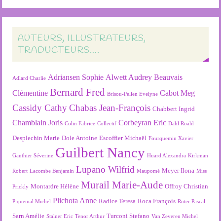
AUTEURS, ILLUSTRATEURS,
TRADUCTEURS….
Adriansen Sophie
Alwett Audrey
Beauvais
Adlard Charlie
Bernard Fred
Clémentine
Cabot Meg
Brisou-Pellen Evelyne
Cassidy Cathy
Chabas Jean-François
Chabbert Ingrid
Chamblain Joris
Corbeyran Eric
Colin Fabrice
Collectif
Dahl Roald
Desplechin Marie
Dole Antoine
Escoffier Michaël
Fourquemin Xavier
Guilbert Nancy
Gauthier Séverine
Huard Alexandra
Kirkman
Lupano Wilfrid
Meyer Ilona
Robert
Lacombe Benjamin
Maupomé
Miss
Murail Marie-Aude
Montardre Hélène
Offroy Christian
Prickly
Plichota Anne
Radice Teresa
Roca François
Piquemal Michel
Ruter Pascal
Sarn Amélie
Turconi Stefano
Stalner Eric
Tenor Arthur
Van Zeveren Michel