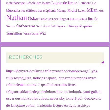
La joie de lire
L'école des loisirs
Kaléidoscope
Le Lombard
Le
Milan
Muscadier
les éditions des éléphants
Mango
Michel Lafon
Msk
Nathan
Oskar
Rageot
Rue de
Pocket Jeunesse
Robert Laffont
Sarbacane
Syros
Thierry Magnier
Soleil
Sèvres
Scrinéo
Wiz
Tourbillon
Vents d'Ouest
RECHERCHES
https://delivrer-des-livres fr/larevanchedelombrerouge/
,
yhs-
fullyhosted_003
,
noticias espana
,
https://delivrer-des-livres
fr/lomeletteausucre/
,
https://delivrer-des-livres
fr/lejournaldadeledepauledubouchet/
,
nolimbook
,
sami goliath
oscar ousmane et les autres
,
never sky tome 1 pdf
,
découverte
de la lecture enfant
,
harlequin lecture en ligne archives