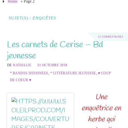
Home
» Page 2
SUJET(S) :
ENQUÊTES
24 COMMENTAIRES
Les carnets de Cerise – Bd
jeunesse
DE
NATHALIE
31 OCTOBRE 2018
* BANDES DESSINÉES
,
* LITTÉRATURE JEUNESSE
,
♥ COUP
DE COEUR ♥
Une
enquêtrice en
herbe qui