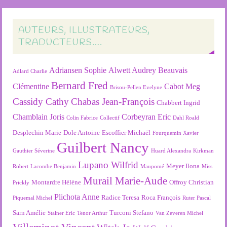
AUTEURS, ILLUSTRATEURS,
TRADUCTEURS….
Adriansen Sophie
Alwett Audrey
Beauvais
Adlard Charlie
Bernard Fred
Clémentine
Cabot Meg
Brisou-Pellen Evelyne
Cassidy Cathy
Chabas Jean-François
Chabbert Ingrid
Chamblain Joris
Corbeyran Eric
Colin Fabrice
Collectif
Dahl Roald
Desplechin Marie
Dole Antoine
Escoffier Michaël
Fourquemin Xavier
Guilbert Nancy
Gauthier Séverine
Huard Alexandra
Kirkman
Lupano Wilfrid
Meyer Ilona
Robert
Lacombe Benjamin
Maupomé
Miss
Murail Marie-Aude
Montardre Hélène
Offroy Christian
Prickly
Plichota Anne
Radice Teresa
Roca François
Piquemal Michel
Ruter Pascal
Sarn Amélie
Turconi Stefano
Stalner Eric
Tenor Arthur
Van Zeveren Michel