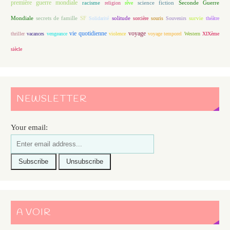
première guerre mondiale
racisme
science fiction
Seconde Guerre
religion
rêve
Mondiale
secrets de famille
solitude
SF
Solidarité
sorcière
souris
Souvenirs
survie
théâtre
vie quotidienne
voyage
thriller
vacances
vengeance
violence
voyage temporel
Western
XIXème
siècle
NEWSLETTER
Your email:
A VOIR