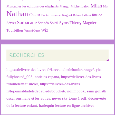
Milan
Muscadier
les éditions des éléphants
Mango
Michel Lafon
Msk
Nathan
Oskar
Rageot
Rue de
Pocket Jeunesse
Robert Laffont
Sarbacane
Syros
Thierry Magnier
Soleil
Sèvres
Scrinéo
Wiz
Tourbillon
Vents d'Ouest
RECHERCHES
https://delivrer-des-livres fr/larevanchedelombrerouge/
,
yhs-
fullyhosted_003
,
noticias espana
,
https://delivrer-des-livres
fr/lomeletteausucre/
,
https://delivrer-des-livres
fr/lejournaldadeledepauledubouchet/
,
nolimbook
,
sami goliath
oscar ousmane et les autres
,
never sky tome 1 pdf
,
découverte
de la lecture enfant
,
harlequin lecture en ligne archives