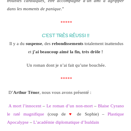
troubles cardiaques, être accompagné d’un ami à agripper
dans les moments de panique
.”
*****
C’EST TRÈS RÉUSSI !!
Il y a du
suspense
, des
rebondissements
totalement inattendus
et
j’ai beaucoup aimé la fin, très drôle !
Un roman dont je n’ai fait qu’une bouchée.
*****
D’
Arthur Ténor
, nous vous avons présenté :
A mort l’innocent
–
Le roman d’un non-mort
–
Blaise Cyrano
le raté magnifique
(coup de
♥
de Sophie) –
Plastique
Apocalypse
–
L’académie diplomatique d’Isuldain