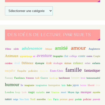
DES IDÉES DE LECTURE PAR SUJETS
amour
amitié
adolescence
Angleterre
19ème siècle
Afrique
aventure
Animaux
conte
chat
apprentissage
art
biographie
collège
contes
Couple
enfance
deuil
école
Différence
écologie
enfants
cuisine
dystopie
écriture
enfant
famille
fantastique
enquête
Etats-Unis
Enquête policière
Entraide
histoire
Fantasy
Fantômes
Guerre
Femmes
forêt
handicap
harcèlement
hiver
homosexualité
humour
japon
île
imaginaire
imagination
Immigration
Inde
Italie
lecture
liberté
livre
magie
musique
loup
maladie
mort
Londres
lycée
mer
Meurtres
Moyen Age
mystère
nature
Noël
Paris
peur
poésie
policier
neige
New-York
nouvelles
Ours
peinture
pouvoir