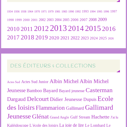
1934
1936
1938
1964
1970
1971
1979
1981
1983
1990
1992
1993
1994
1995
1996
1997
2009
2007
2008
2004
2005
2006
1999
2000
2001
2002
2003
1998
2013
2015
2012
2014
2016
2011
2010
2018
2019
2017
2020
2022
2021
2023
2024
2025
2026
DES ÉDITEURS & COLLECTIONS
Albin Michel
Albin Michel
Actes Sud Junior
Actes Sud
Casterman
Jeunesse
Bayard
Bamboo
Bayard jeunesse
Ecole
Delcourt
Dargaud
Didier Jeunesse
Dupuis
des loisirs
Gallimard
Flammarion
Gallimard
Jeunesse
Glénat
Hachette
Gulf Stream
Grand Angle
J'ai lu
La joie de lire
L'école des loisirs
Kaléidoscope
Le Lombard
Le