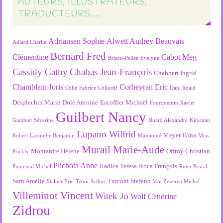
AUTEURS, ILLUSTRATEURS,
TRADUCTEURS….
Adriansen Sophie
Alwett Audrey
Beauvais
Adlard Charlie
Bernard Fred
Clémentine
Cabot Meg
Brisou-Pellen Evelyne
Cassidy Cathy
Chabas Jean-François
Chabbert Ingrid
Chamblain Joris
Corbeyran Eric
Colin Fabrice
Collectif
Dahl Roald
Desplechin Marie
Dole Antoine
Escoffier Michaël
Fourquemin Xavier
Guilbert Nancy
Gauthier Séverine
Huard Alexandra
Kirkman
Lupano Wilfrid
Meyer Ilona
Robert
Lacombe Benjamin
Maupomé
Miss
Murail Marie-Aude
Montardre Hélène
Offroy Christian
Prickly
Plichota Anne
Radice Teresa
Roca François
Piquemal Michel
Ruter Pascal
Sarn Amélie
Turconi Stefano
Stalner Eric
Tenor Arthur
Van Zeveren Michel
Villeminot Vincent
Witek Jo
Wolf Cendrine
Zidrou