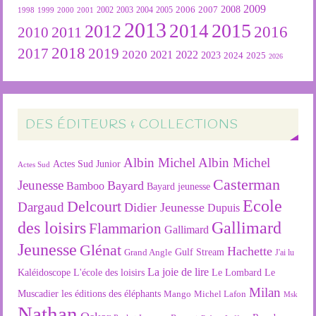
2009
2007
2008
2004
2005
2006
1999
2000
2001
2002
2003
1998
2013
2015
2012
2014
2016
2011
2010
2018
2019
2017
2020
2022
2021
2023
2024
2025
2026
DES ÉDITEURS & COLLECTIONS
Albin Michel
Albin Michel
Actes Sud Junior
Actes Sud
Casterman
Jeunesse
Bayard
Bamboo
Bayard jeunesse
Ecole
Delcourt
Dargaud
Didier Jeunesse
Dupuis
des loisirs
Gallimard
Flammarion
Gallimard
Jeunesse
Glénat
Hachette
Gulf Stream
Grand Angle
J'ai lu
La joie de lire
L'école des loisirs
Kaléidoscope
Le Lombard
Le
Milan
Muscadier
les éditions des éléphants
Mango
Michel Lafon
Msk
Nathan