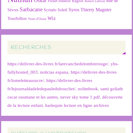
Oskar
Rageot
Rue de
Pocket Jeunesse
Robert Laffont
Sarbacane
Syros
Thierry Magnier
Soleil
Sèvres
Scrinéo
Wiz
Tourbillon
Vents d'Ouest
RECHERCHES
https://delivrer-des-livres fr/larevanchedelombrerouge/
,
yhs-
fullyhosted_003
,
noticias espana
,
https://delivrer-des-livres
fr/lomeletteausucre/
,
https://delivrer-des-livres
fr/lejournaldadeledepauledubouchet/
,
nolimbook
,
sami goliath
oscar ousmane et les autres
,
never sky tome 1 pdf
,
découverte
de la lecture enfant
,
harlequin lecture en ligne archives