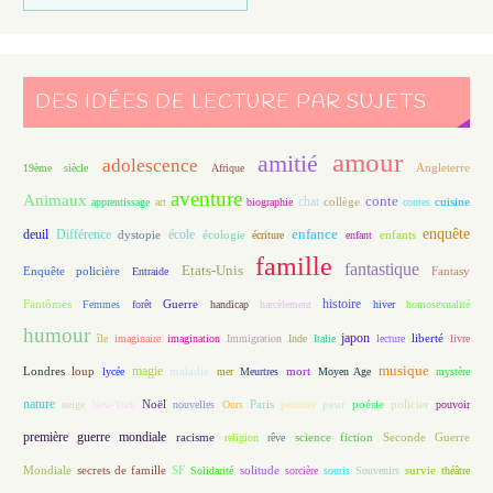
DES IDÉES DE LECTURE PAR SUJETS
amour
amitié
adolescence
Angleterre
19ème siècle
Afrique
aventure
Animaux
conte
chat
apprentissage
art
biographie
collège
contes
cuisine
enfance
enquête
deuil
école
Différence
écologie
enfants
dystopie
écriture
enfant
famille
fantastique
Etats-Unis
Fantasy
Enquête policière
Entraide
histoire
Fantômes
Guerre
Femmes
forêt
handicap
harcèlement
hiver
homosexualité
humour
japon
île
imaginaire
imagination
Immigration
Inde
Italie
lecture
liberté
livre
magie
musique
loup
maladie
mort
Londres
lycée
mer
Meurtres
Moyen Age
mystère
nature
Noël
Paris
peur
poésie
policier
neige
New-York
nouvelles
Ours
peinture
pouvoir
première guerre mondiale
racisme
science fiction
Seconde Guerre
religion
rêve
Mondiale
secrets de famille
solitude
SF
Solidarité
sorcière
souris
Souvenirs
survie
théâtre