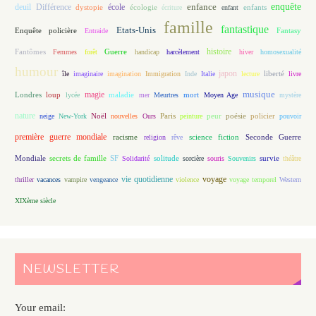
enfance
enquête
deuil
école
Différence
écologie
enfants
dystopie
écriture
enfant
famille
fantastique
Etats-Unis
Fantasy
Enquête policière
Entraide
histoire
Fantômes
Guerre
Femmes
forêt
handicap
harcèlement
hiver
homosexualité
humour
japon
île
imaginaire
imagination
Immigration
Inde
Italie
lecture
liberté
livre
magie
musique
loup
maladie
mort
Londres
lycée
mer
Meurtres
Moyen Age
mystère
nature
Noël
Paris
peur
poésie
policier
neige
New-York
nouvelles
Ours
peinture
pouvoir
première guerre mondiale
racisme
science fiction
Seconde Guerre
religion
rêve
Mondiale
secrets de famille
solitude
SF
Solidarité
sorcière
souris
Souvenirs
survie
théâtre
vie quotidienne
voyage
thriller
vacances
vampire
vengeance
violence
voyage temporel
Western
XIXème siècle
NEWSLETTER
Your email: