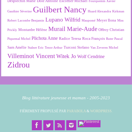
Desplechin Marie
Dole Antoine
Escoffier Michaël
Fourquemin Xavier
Guilbert Nancy
Gauthier Séverine
Huard Alexandra
Kirkman
Lupano Wilfrid
Meyer Ilona
Robert
Lacombe Benjamin
Maupomé
Miss
Murail Marie-Aude
Montardre Hélène
Offroy Christian
Prickly
Plichota Anne
Radice Teresa
Roca François
Piquemal Michel
Ruter Pascal
Sarn Amélie
Turconi Stefano
Stalner Eric
Tenor Arthur
Van Zeveren Michel
Villeminot Vincent
Witek Jo
Wolf Cendrine
Zidrou
Blog littérature jeunesse et maman - 2005-2023
FIÈREMENT PROPULSÉ PAR
PARABOLA
&
WORDPRESS.