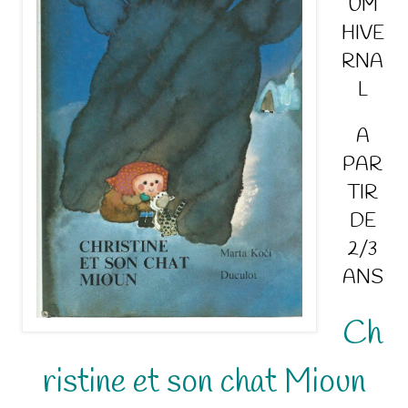
UM
HIVE
RNA
L
A
PAR
TIR
DE
2/3
ANS
Ch
ristine et son chat Mioun