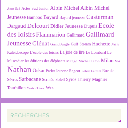
Albin Michel
Albin Michel
Actes Sud Junior
Actes Sud
Casterman
Jeunesse
Bayard
Bamboo
Bayard jeunesse
Ecole
Delcourt
Dargaud
Didier Jeunesse
Dupuis
des loisirs
Gallimard
Flammarion
Gallimard
Jeunesse
Glénat
Hachette
Gulf Stream
Grand Angle
J'ai lu
La joie de lire
L'école des loisirs
Kaléidoscope
Le Lombard
Le
Milan
Muscadier
les éditions des éléphants
Mango
Michel Lafon
Msk
Nathan
Oskar
Rageot
Rue de
Pocket Jeunesse
Robert Laffont
Sarbacane
Syros
Thierry Magnier
Soleil
Sèvres
Scrinéo
Wiz
Tourbillon
Vents d'Ouest
RECHERCHES