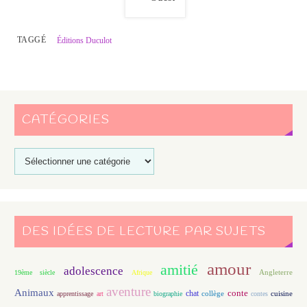
TAGGÉ
Éditions Duculot
CATÉGORIES
DES IDÉES DE LECTURE PAR SUJETS
amour
amitié
adolescence
Angleterre
19ème siècle
Afrique
aventure
Animaux
conte
chat
apprentissage
art
biographie
collège
contes
cuisine