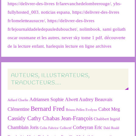
https://delivrer-des-livres fr/larevanchedelombrerouge/
,
yhs-
fullyhosted_003
,
noticias espana
,
https://delivrer-des-livres
fr/lomeletteausucre/
,
https://delivrer-des-livres
fr/lejournaldadeledepauledubouchet/
,
nolimbook
,
sami goliath
oscar ousmane et les autres
,
never sky tome 1 pdf
,
découverte
de la lecture enfant
,
harlequin lecture en ligne archives
AUTEURS, ILLUSTRATEURS,
TRADUCTEURS….
Adriansen Sophie
Alwett Audrey
Beauvais
Adlard Charlie
Bernard Fred
Clémentine
Cabot Meg
Brisou-Pellen Evelyne
Cassidy Cathy
Chabas Jean-François
Chabbert Ingrid
Chamblain Joris
Corbeyran Eric
Colin Fabrice
Collectif
Dahl Roald