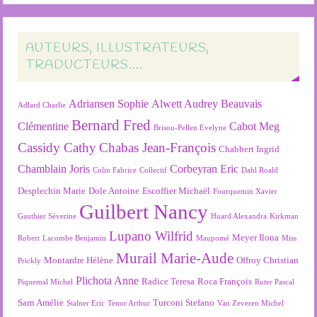
AUTEURS, ILLUSTRATEURS,
TRADUCTEURS….
Adriansen Sophie
Alwett Audrey
Beauvais
Adlard Charlie
Bernard Fred
Clémentine
Cabot Meg
Brisou-Pellen Evelyne
Cassidy Cathy
Chabas Jean-François
Chabbert Ingrid
Chamblain Joris
Corbeyran Eric
Colin Fabrice
Collectif
Dahl Roald
Desplechin Marie
Dole Antoine
Escoffier Michaël
Fourquemin Xavier
Guilbert Nancy
Gauthier Séverine
Huard Alexandra
Kirkman
Lupano Wilfrid
Meyer Ilona
Robert
Lacombe Benjamin
Maupomé
Miss
Murail Marie-Aude
Montardre Hélène
Offroy Christian
Prickly
Plichota Anne
Radice Teresa
Roca François
Piquemal Michel
Ruter Pascal
Sarn Amélie
Turconi Stefano
Stalner Eric
Tenor Arthur
Van Zeveren Michel