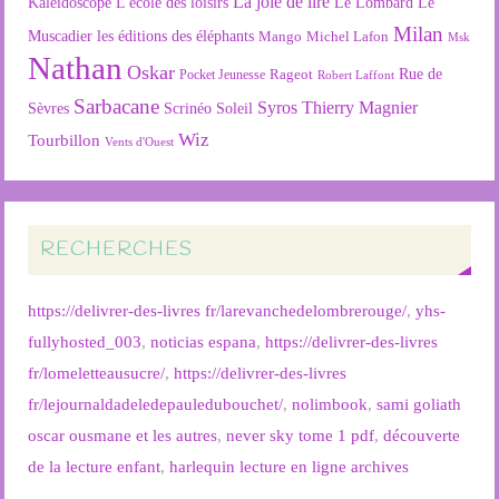
La joie de lire
L'école des loisirs
Kaléidoscope
Le Lombard
Le
Milan
Muscadier
les éditions des éléphants
Mango
Michel Lafon
Msk
Nathan
Oskar
Rageot
Rue de
Pocket Jeunesse
Robert Laffont
Sarbacane
Syros
Thierry Magnier
Soleil
Sèvres
Scrinéo
Wiz
Tourbillon
Vents d'Ouest
RECHERCHES
https://delivrer-des-livres fr/larevanchedelombrerouge/
,
yhs-
fullyhosted_003
,
noticias espana
,
https://delivrer-des-livres
fr/lomeletteausucre/
,
https://delivrer-des-livres
fr/lejournaldadeledepauledubouchet/
,
nolimbook
,
sami goliath
oscar ousmane et les autres
,
never sky tome 1 pdf
,
découverte
de la lecture enfant
,
harlequin lecture en ligne archives