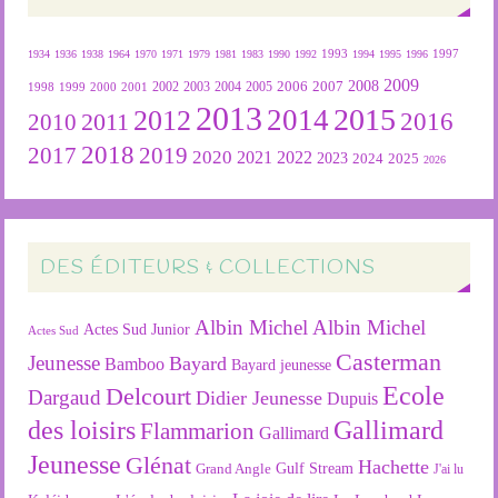
1934
1936
1938
1964
1970
1971
1979
1981
1983
1990
1992
1993
1994
1995
1996
1997
2009
2007
2008
2004
2005
2006
1999
2000
2001
2002
2003
1998
2013
2015
2012
2014
2016
2011
2010
2018
2019
2017
2020
2022
2021
2023
2024
2025
2026
DES ÉDITEURS & COLLECTIONS
Albin Michel
Albin Michel
Actes Sud Junior
Actes Sud
Casterman
Jeunesse
Bayard
Bamboo
Bayard jeunesse
Ecole
Delcourt
Dargaud
Didier Jeunesse
Dupuis
des loisirs
Gallimard
Flammarion
Gallimard
Jeunesse
Glénat
Hachette
Gulf Stream
Grand Angle
J'ai lu