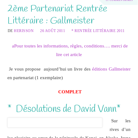
11 COMMENTAIRES
2ème Partenariat Rentrée
Littéraire : Gallmeister
DE
HERISSON
26 AOÛT 2011
* RENTRÉE LITTÉRAIRE 2011
aPour toutes les informations, règles, conditions…. merci de
lire cet article
Je vous propose aujourd’hui un livre des
éditions Gallmeister
en partenariat (1 exemplaire)
COMPLET
* Désolations de David Vann*
Sur les
rives d’un
lac glaciaire au cœur de la péninsule de Kenai, en Alaska, Irene