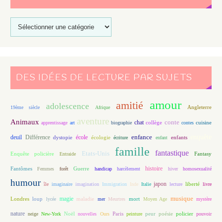
DES IDÉES DE LECTURE PAR SUJETS
amour
amitié
adolescence
Angleterre
19ème siècle
Afrique
aventure
Animaux
conte
chat
apprentissage
art
biographie
collège
contes
cuisine
enfance
enquête
deuil
école
Différence
écologie
enfants
dystopie
écriture
enfant
famille
fantastique
Etats-Unis
Fantasy
Enquête policière
Entraide
histoire
Fantômes
Guerre
Femmes
forêt
handicap
harcèlement
hiver
homosexualité
humour
japon
île
imaginaire
imagination
Immigration
Inde
Italie
lecture
liberté
livre
magie
musique
loup
maladie
mort
Londres
lycée
mer
Meurtres
Moyen Age
mystère
nature
Noël
Paris
peur
poésie
policier
neige
New-York
nouvelles
Ours
peinture
pouvoir