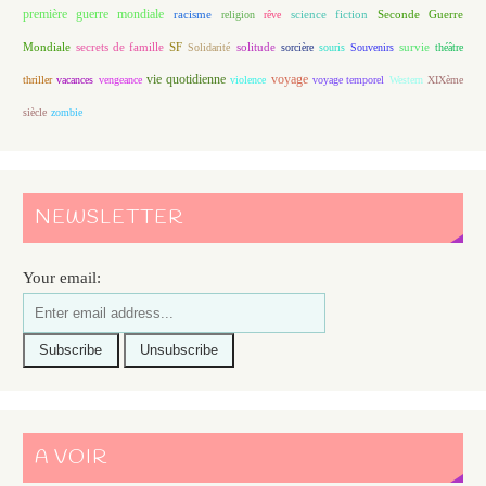
première guerre mondiale
racisme
science fiction
Seconde Guerre
religion
rêve
Mondiale
secrets de famille
solitude
SF
Solidarité
sorcière
souris
Souvenirs
survie
théâtre
vie quotidienne
voyage
thriller
vacances
vengeance
violence
voyage temporel
Western
XIXème
siècle
zombie
NEWSLETTER
Your email:
A VOIR