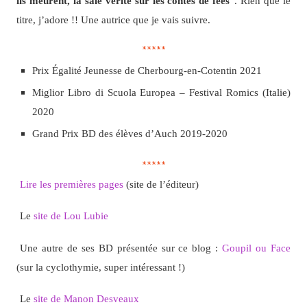
ils meurent, la sale vérité sur les contes de fées
“. Rien que le
titre, j’adore !! Une autrice que je vais suivre.
*****
Prix Égalité Jeunesse de Cherbourg-en-Cotentin 2021
Miglior Libro di Scuola Europea – Festival Romics (Italie)
2020
Grand Prix BD des élèves d’Auch 2019-2020
*****
Lire les premières pages
(site de l’éditeur)
Le
site de Lou Lubie
Une autre de ses BD présentée sur ce blog :
Goupil ou Face
(sur la cyclothymie, super intéressant !)
Le
site de Manon Desveaux