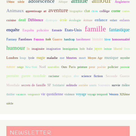
amour
amitié
adolescence
Angleterre
19ème siècle
Afrique
aventure
Animaux
conte
chat
apprentissage
art
biographie
chien
collège
contes
enfance
deuil
école
Différence
écologie
enfants
cuisine
dystopie
écriture
enfant
famille
fantastique
enquête
Etats-Unis
Enquête policière
Entraide
histoire
Fantasy
Fantômes
Guerre
Femmes
forêt
handicap
harcèlement
hiver
homosexualité
humour
japon
île
imaginaire
imagination
Immigration
Inde
Italie
lecture
liberté
livre
magie
musique
loup
maladie
mort
Londres
lycée
mer
Meurtres
Moyen Age
mystère
nature
Noël
Paris
peur
poésie
policier
neige
New-York
nouvelles
Ours
peinture
pouvoir
première guerre mondiale
racisme
science fiction
Seconde Guerre
religion
rêve
Mondiale
secrets de famille
solitude
SF
Solidarité
sorcière
souris
Souvenirs
survie
théâtre
vie quotidienne
voyage
thriller
vacances
vengeance
violence
voyage temporel
Western
XIXème
siècle
NEWSLETTER