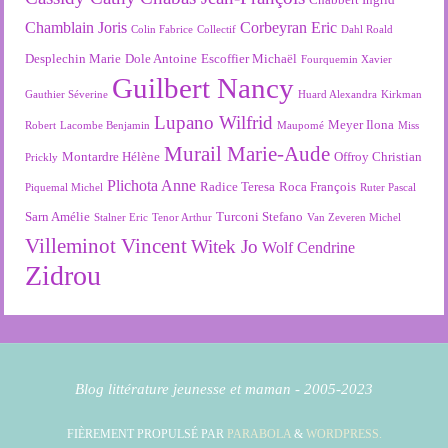
Chamblain Joris
Corbeyran Eric
Colin Fabrice
Collectif
Dahl Roald
Desplechin Marie
Dole Antoine
Escoffier Michaël
Fourquemin Xavier
Guilbert Nancy
Gauthier Séverine
Huard Alexandra
Kirkman
Lupano Wilfrid
Meyer Ilona
Robert
Lacombe Benjamin
Maupomé
Miss
Murail Marie-Aude
Montardre Hélène
Offroy Christian
Prickly
Plichota Anne
Radice Teresa
Roca François
Piquemal Michel
Ruter Pascal
Sarn Amélie
Turconi Stefano
Stalner Eric
Tenor Arthur
Van Zeveren Michel
Villeminot Vincent
Witek Jo
Wolf Cendrine
Zidrou
Blog littérature jeunesse et maman - 2005-2023
FIÈREMENT PROPULSÉ PAR
PARABOLA
&
WORDPRESS.