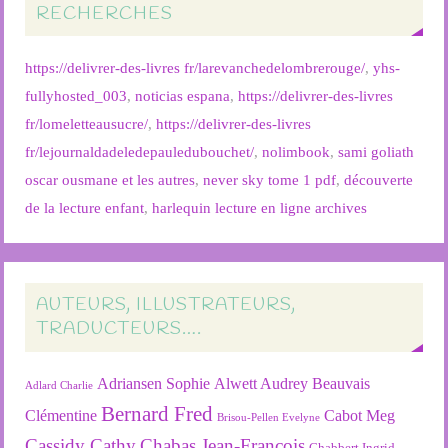
RECHERCHES
https://delivrer-des-livres fr/larevanchedelombrerouge/
,
yhs-
fullyhosted_003
,
noticias espana
,
https://delivrer-des-livres
fr/lomeletteausucre/
,
https://delivrer-des-livres
fr/lejournaldadeledepauledubouchet/
,
nolimbook
,
sami goliath
oscar ousmane et les autres
,
never sky tome 1 pdf
,
découverte
de la lecture enfant
,
harlequin lecture en ligne archives
AUTEURS, ILLUSTRATEURS,
TRADUCTEURS….
Adriansen Sophie
Alwett Audrey
Beauvais
Adlard Charlie
Bernard Fred
Clémentine
Cabot Meg
Brisou-Pellen Evelyne
Cassidy Cathy
Chabas Jean-François
Chabbert Ingrid