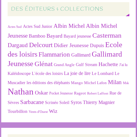
DES ÉDITEURS & COLLECTIONS
Albin Michel
Albin Michel
Actes Sud Junior
Actes Sud
Casterman
Jeunesse
Bayard
Bamboo
Bayard jeunesse
Ecole
Delcourt
Dargaud
Didier Jeunesse
Dupuis
des loisirs
Gallimard
Flammarion
Gallimard
Jeunesse
Glénat
Hachette
Gulf Stream
Grand Angle
J'ai lu
La joie de lire
L'école des loisirs
Kaléidoscope
Le Lombard
Le
Milan
Muscadier
les éditions des éléphants
Mango
Michel Lafon
Msk
Nathan
Oskar
Rageot
Rue de
Pocket Jeunesse
Robert Laffont
Sarbacane
Syros
Thierry Magnier
Soleil
Sèvres
Scrinéo
Wiz
Tourbillon
Vents d'Ouest