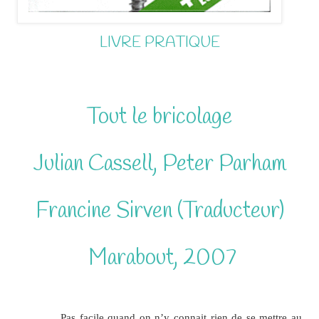
LIVRE PRATIQUE
Tout le bricolage
Julian Cassell, Peter Parham
Francine Sirven (
Traducteu
r
)
Marabout, 2007
Pas facile quand on n’y connait rien de se mettre au