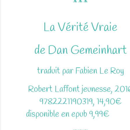
***
La Vérité Vraie
de Dan Gemeinhart
traduit par Fabien Le Roy
Robert Laffont jeunesse, 201
9782221190319, 14,90€
disponible en epub 9,99€
gratu