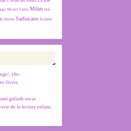
La joie
L'école des loisirs
cope
Milan
ngo
Michel Lafon
Msk
Sarbacane
de Sèvres
Scrinéo
ouge/
,
yhs-
des-livres
sami goliath oscar
erte de la lecture enfant
,