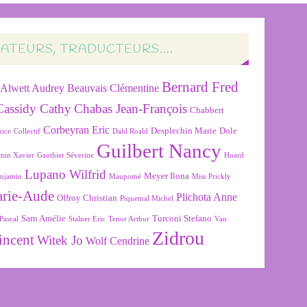
RATEURS, TRADUCTEURS….
Bernard Fred
Alwett Audrey
Beauvais Clémentine
Cassidy Cathy
Chabas Jean-François
Chabbert
Corbeyran Eric
Desplechin Marie
Dole
rice
Collectif
Dahl Roald
Guilbert Nancy
min Xavier
Gauthier Séverine
Huard
Lupano Wilfrid
Meyer Ilona
njamin
Maupomé
Miss Prickly
arie-Aude
Plichota Anne
Offroy Christian
Piquemal Michel
Sarn Amélie
Turconi Stefano
Pascal
Stalner Eric
Tenor Arthur
Van
Zidrou
incent
Witek Jo
Wolf Cendrine