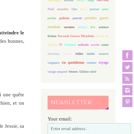
mystère
neige
New-York
Noël
Paris
peur
nouvelles
Ours
peinture
première guerre
poésie
policier
pouvoir
mondiale
racisme
science
religion
rêve
tteindre le
fiction
Seconde Guerre Mondiale
secrets de
 des bonnes,
famille
solitude
SF
Solidarité
sorcière
souris
Souvenirs
survie
théâtre
thriller
vacances
vie quotidienne
voyage
vengeance
violence
voyage temporel
Western
XIXème siècle
si une quête
NEWSLETTER
hien, et on
Your email:
e Jessie, sa