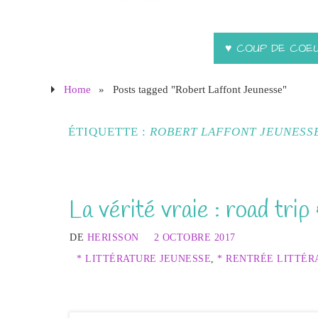
♥ COUP DE COE
Home
»
Posts tagged "Robert Laffont Jeunesse"
ÉTIQUETTE :
ROBERT LAFFONT JEUNESS
La vérité vraie : road trip
DE
HERISSON
2 OCTOBRE 2017
* LITTÉRATURE JEUNESSE
,
* RENTRÉE LITTÉRA
Mark s’engage dans un road trip fascinant mais