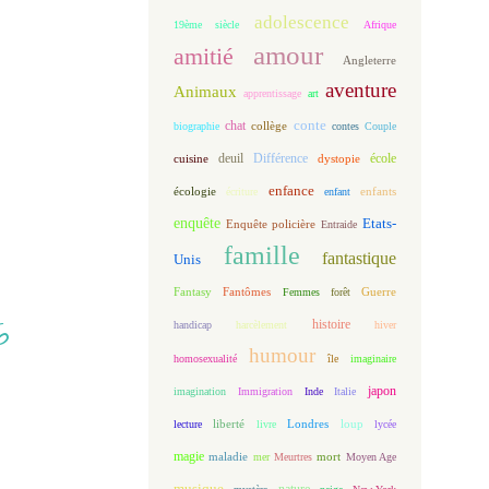
adolescence
19ème siècle
Afrique
amour
amitié
Angleterre
aventure
Animaux
apprentissage
art
conte
chat
biographie
collège
contes
Couple
deuil
école
Différence
cuisine
dystopie
enfance
écologie
enfants
écriture
enfant
enquête
Etats-
Enquête policière
Entraide
famille
fantastique
Unis
Fantasy
Fantômes
Guerre
Femmes
forêt
6
histoire
handicap
harcèlement
hiver
humour
homosexualité
île
imaginaire
japon
imagination
Immigration
Inde
Italie
it
loup
lecture
liberté
livre
Londres
lycée
magie
maladie
mort
mer
Meurtres
Moyen Age
musique
nature