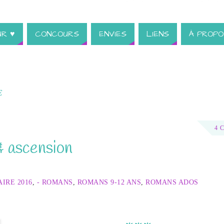
UR ♥
CONCOURS
ENVIES
LIENS
À PROPO
E
4 
 & ascension
IRE 2016
,
- ROMANS
,
ROMANS 9-12 ANS
,
ROMANS ADOS
 dangereux, comme une dernière chance.