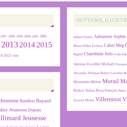
AUTEURS, ILLUST
Adriansen Sophie
1999
2000
2001
2002
1997
1998
Adlard Charlie
2013
2015
2
2014
Cabot Meg
Brisou-Pellen Evelyne
Chamblain Joris
Ingrid
Colin Fab
24
2025
2026
Antoine
Escoffier Michaël
Fourque
Alexandra
Kirkman Robert
Lacombe Be
Murail M
Montardre Hélène
Radice Teresa
Roca François
Ruter 
Villeminot V
Jeunesse
Bayard
Bamboo
Zeveren Michel
dier Jeunesse
Dupuis
llimard Jeunesse