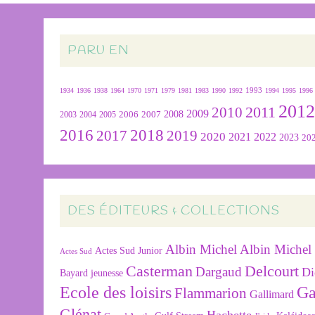
PARU EN
1934
1936
1938
1964
1970
1971
1979
1981
1983
1990
1992
1993
1994
1995
1996
201
2011
2010
2009
2007
2008
2004
2005
2006
2003
2016
2018
2019
2017
2020
2022
2021
2023
20
DES ÉDITEURS & COLLECTIONS
Albin Michel
Albin Michel 
Actes Sud Junior
Actes Sud
Delcourt
Casterman
Dargaud
Di
Bayard jeunesse
Ecole des loisirs
Ga
Flammarion
Gallimard
Glénat
Hachette