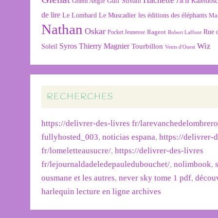
Gulf Stream
Kaléidos
Grand Angle
J'ai lu
de lire
Le Lombard
Le Muscadier
les éditions des éléphants
Ma
Nathan
Oskar
Rageot
Rue 
Pocket Jeunesse
Robert Laffont
Wiz
Syros
Thierry Magnier
Tourbillon
Soleil
Vents d'Ouest
RECHERCHES
https://delivrer-des-livres fr/larevanchedelombrer
fullyhosted_003
,
noticias espana
,
https://delivrer-
fr/lomeletteausucre/
,
https://delivrer-des-livres
fr/lejournaldadeledepauledubouchet/
,
nolimbook
,
ousmane et les autres
,
never sky tome 1 pdf
,
découv
harlequin lecture en ligne archives