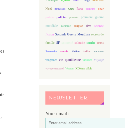
mystère
neige
New-York
Noël
Paris
peur
nouvelles
Ours
peinture
première guerre
poésie
policier
pouvoir
mondiale
racisme
science
religion
rêve
fiction
Seconde Guerre Mondiale
secrets de
famille
solitude
SF
Solidarité
sorcière
souris
res
Souvenirs
survie
théâtre
thriller
vacances
vie quotidienne
voyage
vengeance
violence
voyage temporel
Western
XIXème siècle
s
nts
NEWSLETTER
Your email:
,