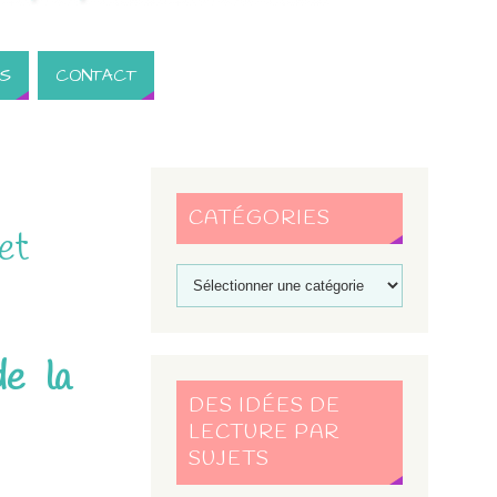
S
CONTACT
CATÉGORIES
et
de la
DES IDÉES DE
LECTURE PAR
SUJETS