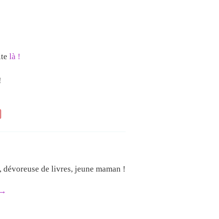
ite
là !
!
e, dévoreuse de livres, jeune maman !
→