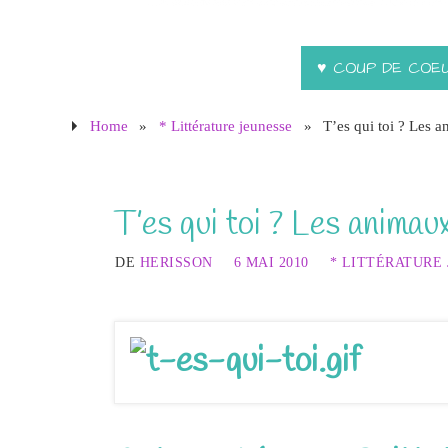
♥ COUP DE COE
Home
»
* Littérature jeunesse
»
T’es qui toi ? Les 
T’es qui toi ? Les anima
DE
HERISSON
6 MAI 2010
* LITTÉRATURE