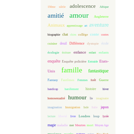
adolescence
19ème siècle
Afrique
amour
amitié
Angleterre
aventure
Animaux
apprentissage
art
conte
chat
biographie
chien
collège
contes
deuil
école
Différence
cuisine
dystopie
enfance
écologie
enfants
écriture
enfant
enquête
Etats-
Enquête policière
Entraide
famille
fantastique
Unis
Fantasy
Fantômes
Guerre
Femmes
forêt
histoire
handicap
harcèlement
hiver
humour
homosexualité
île
imaginaire
japon
imagination
Immigration
Inde
Italie
loup
lecture
liberté
livre
Londres
lycée
magie
maladie
mort
mer
Meurtres
Moyen Age
musique
nature