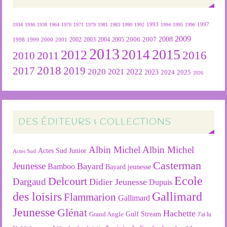
1934
1936
1938
1964
1970
1971
1979
1981
1983
1990
1992
1993
1994
1995
1996
1997
2009
2007
2008
2004
2005
2006
1999
2000
2001
2002
2003
1998
2013
2015
2012
2014
2016
2011
2010
2018
2019
2017
2020
2022
2021
2023
2024
2025
2026
DES ÉDITEURS & COLLECTIONS
Albin Michel
Albin Michel
Actes Sud Junior
Actes Sud
Casterman
Jeunesse
Bayard
Bamboo
Bayard jeunesse
Ecole
Delcourt
Dargaud
Didier Jeunesse
Dupuis
des loisirs
Gallimard
Flammarion
Gallimard
Jeunesse
Glénat
Hachette
Gulf Stream
Grand Angle
J'ai lu