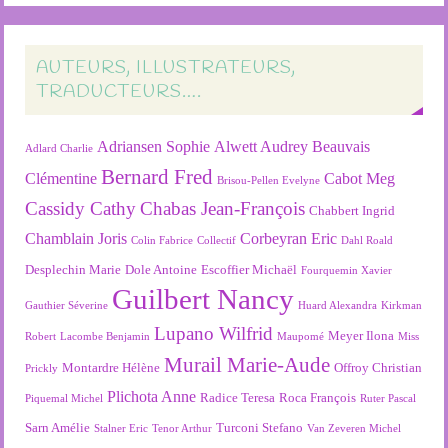
AUTEURS, ILLUSTRATEURS,
TRADUCTEURS….
Adriansen Sophie
Alwett Audrey
Beauvais
Adlard Charlie
Bernard Fred
Clémentine
Cabot Meg
Brisou-Pellen Evelyne
Cassidy Cathy
Chabas Jean-François
Chabbert Ingrid
Chamblain Joris
Corbeyran Eric
Colin Fabrice
Collectif
Dahl Roald
Desplechin Marie
Dole Antoine
Escoffier Michaël
Fourquemin Xavier
Guilbert Nancy
Gauthier Séverine
Huard Alexandra
Kirkman
Lupano Wilfrid
Meyer Ilona
Robert
Lacombe Benjamin
Maupomé
Miss
Murail Marie-Aude
Montardre Hélène
Offroy Christian
Prickly
Plichota Anne
Radice Teresa
Roca François
Piquemal Michel
Ruter Pascal
Sarn Amélie
Turconi Stefano
Stalner Eric
Tenor Arthur
Van Zeveren Michel