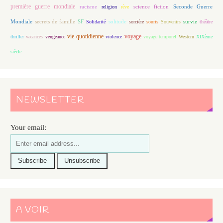
première guerre mondiale
racisme
science fiction
Seconde Guerre
religion
rêve
Mondiale
secrets de famille
solitude
SF
Solidarité
sorcière
souris
Souvenirs
survie
théâtre
vie quotidienne
voyage
thriller
vacances
vengeance
violence
voyage temporel
Western
XIXème
siècle
NEWSLETTER
Your email:
A VOIR