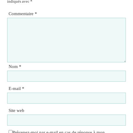
indiqués avec
*
Commentaire
*
Nom
*
E-mail
*
Site web
Prévenez-moi par e-mail en cas de réponse à mon