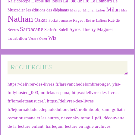
La joie de lire
L'école des loisirs
Kaléidoscope
Le Lombard
Le
Milan
Muscadier
les éditions des éléphants
Mango
Michel Lafon
Msk
Nathan
Oskar
Rageot
Rue de
Pocket Jeunesse
Robert Laffont
Sarbacane
Syros
Thierry Magnier
Soleil
Sèvres
Scrinéo
Wiz
Tourbillon
Vents d'Ouest
RECHERCHES
https://delivrer-des-livres fr/larevanchedelombrerouge/
,
yhs-
fullyhosted_003
,
noticias espana
,
https://delivrer-des-livres
fr/lomeletteausucre/
,
https://delivrer-des-livres
fr/lejournaldadeledepauledubouchet/
,
nolimbook
,
sami goliath
oscar ousmane et les autres
,
never sky tome 1 pdf
,
découverte
de la lecture enfant
,
harlequin lecture en ligne archives