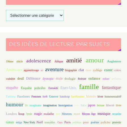
DES IDÉES DE LECTURE PAR SUJETS
amour
amitié
adolescence
Angleterre
19ème siècle
Afrique
aventure
Animaux
conte
chat
apprentissage
art
biographie
chien
collège
contes
enfance
deuil
école
Différence
écologie
enfants
cuisine
dystopie
écriture
enfant
famille
fantastique
enquête
Etats-Unis
Enquête policière
Entraide
histoire
Fantasy
Fantômes
Guerre
Femmes
forêt
handicap
harcèlement
hiver
homosexualité
humour
japon
île
imaginaire
imagination
Immigration
Inde
Italie
lecture
liberté
livre
magie
musique
loup
maladie
mort
Londres
lycée
mer
Meurtres
Moyen Age
mystère
nature
Noël
Paris
peur
poésie
policier
neige
New-York
nouvelles
Ours
peinture
pouvoir