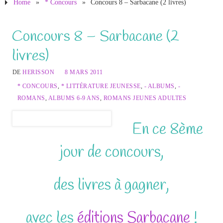
Home
»
* Concours
»
Concours 8 – Sarbacane (2 livres)
Concours 8 – Sarbacane (2
livres)
DE
HERISSON
8 MARS 2011
* CONCOURS
,
* LITTÉRATURE JEUNESSE
,
- ALBUMS
,
-
ROMANS
,
ALBUMS 6-9 ANS
,
ROMANS JEUNES ADULTES
En ce 8ème
jour de concours,
des livres à gagner,
avec les
éditions Sarbacane
!