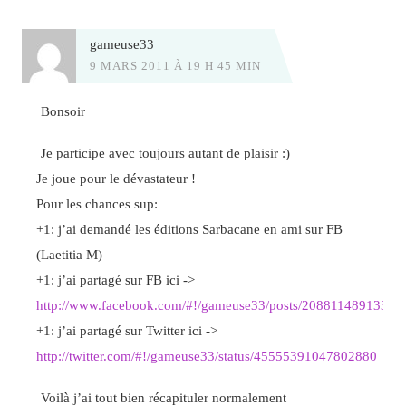
gameuse33
9 MARS 2011 À 19 H 45 MIN
Bonsoir
Je participe avec toujours autant de plaisir :)
Je joue pour le dévastateur !
Pour les chances sup:
+1: j’ai demandé les éditions Sarbacane en ami sur FB
(Laetitia M)
+1: j’ai partagé sur FB ici ->
http://www.facebook.com/#!/gameuse33/posts/20881148913303
+1: j’ai partagé sur Twitter ici ->
http://twitter.com/#!/gameuse33/status/45555391047802880
Voilà j’ai tout bien récapituler normalement