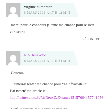
virginie dumortier
8 MARS 2011 À 17 H 12 MIN
merci pour le concours je tente ma chance pour le livre
vert secret
RÉPONDRE
Riz-Deux-ZzZ
8 MARS 2011 À 17 H 24 MIN
Coucou,
J’aimerais tenter ma chance pour “Le dévastateur”…
J’ai tweeté ton article ici :
http://twitter.com/#!/RizDeuxZzZ/status/45157664157741056
Voilà (souhaite moi bonne chance =p)