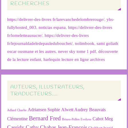
RECHERCHES
https://delivrer-des-livres fr/larevanchedelombrerouge/
,
yhs-
fullyhosted_003
,
noticias espana
,
https://delivrer-des-livres
fr/lomeletteausucre/
,
https://delivrer-des-livres
fr/lejournaldadeledepauledubouchet/
,
nolimbook
,
sami goliath
oscar ousmane et les autres
,
never sky tome 1 pdf
,
découverte
de la lecture enfant
,
harlequin lecture en ligne archives
AUTEURS, ILLUSTRATEURS,
TRADUCTEURS….
Adriansen Sophie
Alwett Audrey
Beauvais
Adlard Charlie
Bernard Fred
Clémentine
Cabot Meg
Brisou-Pellen Evelyne
Cassidy Cathy
Chabas Jean-François
Chabbert Ingrid