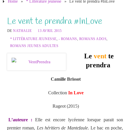
Home
»
* Littérature jeunesse
»
Le vent te prendra #InLove
Le vent te prendra #InLove
DE
NATHALIE
13 AVRIL 2015
* LITTÉRATURE JEUNESSE
,
- ROMANS
,
ROMANS ADOS
,
ROMANS JEUNES ADULTES
Le
vent
te
prendra
Camille Brissot
Collection
In Love
Rageot (2015)
L’auteure :
Elle est encore lycéenne lorsque parait son
premier roman,
Les héritiers de Mantefaule
. Le bac en poche,