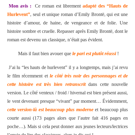
Mon avis :
Ce roman est librement
adapté des “Hauts de
Hurlevent”
, seul et unique roman d’Emily Brontë, qui est une
histoire d’amour, de haine, de vengeance et de folie. Une
histoire sombre et cruelle. Repasser après Emily Brontë, dont le
roman est devenu un classique, n’était pas évident.
Mais il faut bien avouer que
le pari est plutôt réussi
!
J’ai lu “les hauts de hurlevent” il y a longtemps, mais j’ai revu
le film récemment et
le côté très noir des personnages et de
cette histoire est très bien retranscrit
dans cette nouvelle
version. Le côté venteux / froid / hivernal est bien présent aussi,
le vent devenant presque “vivant” par moment… Évidemment,
cette version-là est beaucoup plus moderne
et beaucoup plus
courte aussi (173 pages alors que l’autre fait 416 pages en
poche…). Mais si cela peut donner aux jeunes lecteurs/lectrices
l’envie de lire des classiques, alors je dis oui !