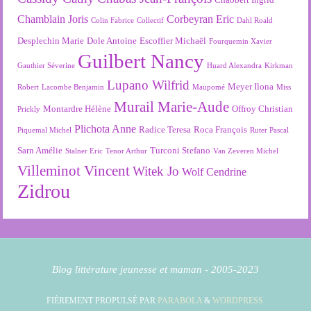
Chamblain Joris
Corbeyran Eric
Colin Fabrice
Collectif
Dahl Roald
Desplechin Marie
Dole Antoine
Escoffier Michaël
Fourquemin Xavier
Guilbert Nancy
Gauthier Séverine
Huard Alexandra
Kirkman
Lupano Wilfrid
Meyer Ilona
Robert
Lacombe Benjamin
Maupomé
Miss
Murail Marie-Aude
Montardre Hélène
Offroy Christian
Prickly
Plichota Anne
Radice Teresa
Roca François
Piquemal Michel
Ruter Pascal
Sarn Amélie
Turconi Stefano
Stalner Eric
Tenor Arthur
Van Zeveren Michel
Villeminot Vincent
Witek Jo
Wolf Cendrine
Zidrou
Blog littérature jeunesse et maman - 2005-2023
FIÈREMENT PROPULSÉ PAR
PARABOLA
&
WORDPRESS.