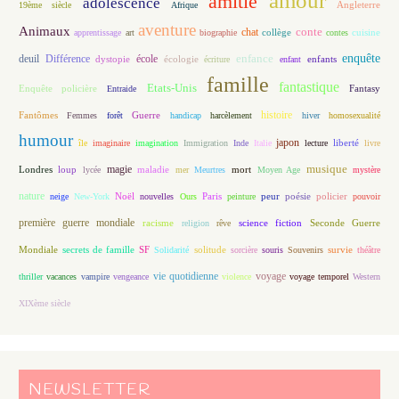
amour
amitié
adolescence
Angleterre
19ème siècle
Afrique
aventure
Animaux
conte
chat
apprentissage
art
biographie
collège
contes
cuisine
enfance
enquête
deuil
école
Différence
écologie
enfants
dystopie
écriture
enfant
famille
fantastique
Etats-Unis
Fantasy
Enquête policière
Entraide
histoire
Fantômes
Guerre
Femmes
forêt
handicap
harcèlement
hiver
homosexualité
humour
japon
île
imaginaire
imagination
Immigration
Inde
Italie
lecture
liberté
livre
magie
musique
loup
maladie
mort
Londres
lycée
mer
Meurtres
Moyen Age
mystère
nature
Noël
Paris
peur
poésie
policier
neige
New-York
nouvelles
Ours
peinture
pouvoir
première guerre mondiale
racisme
science fiction
Seconde Guerre
religion
rêve
Mondiale
secrets de famille
solitude
SF
Solidarité
sorcière
souris
Souvenirs
survie
théâtre
vie quotidienne
voyage
thriller
vacances
vampire
vengeance
violence
voyage temporel
Western
XIXème siècle
NEWSLETTER