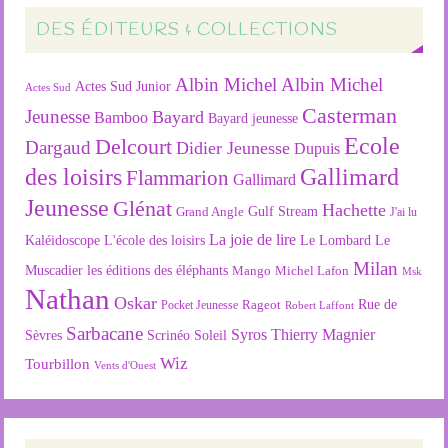
DES ÉDITEURS & COLLECTIONS
Albin Michel
Albin Michel
Actes Sud Junior
Actes Sud
Casterman
Jeunesse
Bayard
Bamboo
Bayard jeunesse
Ecole
Delcourt
Dargaud
Didier Jeunesse
Dupuis
des loisirs
Gallimard
Flammarion
Gallimard
Jeunesse
Glénat
Hachette
Gulf Stream
Grand Angle
J'ai lu
La joie de lire
L'école des loisirs
Kaléidoscope
Le Lombard
Le
Milan
Muscadier
les éditions des éléphants
Mango
Michel Lafon
Msk
Nathan
Oskar
Rageot
Rue de
Pocket Jeunesse
Robert Laffont
Sarbacane
Syros
Thierry Magnier
Soleil
Sèvres
Scrinéo
Wiz
Tourbillon
Vents d'Ouest