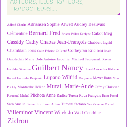
AUTEURS, ILLUSTRATEURS,
TRADUCTEURS….
Adriansen Sophie
Alwett Audrey
Beauvais
Adlard Charlie
Bernard Fred
Clémentine
Cabot Meg
Brisou-Pellen Evelyne
Cassidy Cathy
Chabas Jean-François
Chabbert Ingrid
Chamblain Joris
Corbeyran Eric
Colin Fabrice
Collectif
Dahl Roald
Desplechin Marie
Dole Antoine
Escoffier Michaël
Fourquemin Xavier
Guilbert Nancy
Gauthier Séverine
Huard Alexandra
Kirkman
Lupano Wilfrid
Meyer Ilona
Robert
Lacombe Benjamin
Maupomé
Miss
Murail Marie-Aude
Montardre Hélène
Offroy Christian
Prickly
Plichota Anne
Radice Teresa
Roca François
Piquemal Michel
Ruter Pascal
Sarn Amélie
Turconi Stefano
Stalner Eric
Tenor Arthur
Van Zeveren Michel
Villeminot Vincent
Witek Jo
Wolf Cendrine
Zidrou