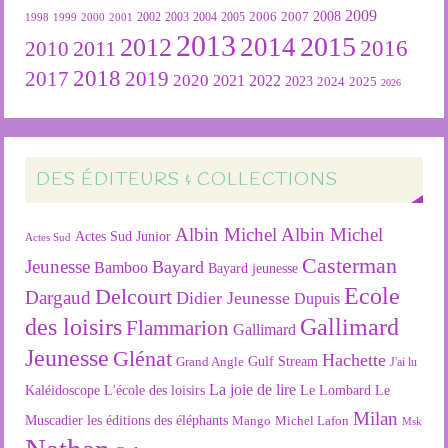
2009
2007
2008
2004
2005
2006
1999
2000
2001
2002
2003
1998
2013
2015
2012
2014
2016
2011
2010
2018
2019
2017
2020
2022
2021
2023
2024
2025
2026
DES ÉDITEURS & COLLECTIONS
Albin Michel
Albin Michel
Actes Sud Junior
Actes Sud
Casterman
Jeunesse
Bayard
Bamboo
Bayard jeunesse
Ecole
Delcourt
Dargaud
Didier Jeunesse
Dupuis
des loisirs
Gallimard
Flammarion
Gallimard
Jeunesse
Glénat
Hachette
Gulf Stream
Grand Angle
J'ai lu
La joie de lire
L'école des loisirs
Kaléidoscope
Le Lombard
Le
Milan
Muscadier
les éditions des éléphants
Mango
Michel Lafon
Msk