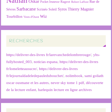
Nathan
Oskar
Rageot
Rue de
Pocket Jeunesse
Robert Laffont
Sarbacane
Syros
Thierry Magnier
Soleil
Sèvres
Scrinéo
Wiz
Tourbillon
Vents d'Ouest
RECHERCHES
https://delivrer-des-livres fr/larevanchedelombrerouge/
,
yhs-
fullyhosted_003
,
noticias espana
,
https://delivrer-des-livres
fr/lomeletteausucre/
,
https://delivrer-des-livres
fr/lejournaldadeledepauledubouchet/
,
nolimbook
,
sami goliath
oscar ousmane et les autres
,
never sky tome 1 pdf
,
découverte
de la lecture enfant
,
harlequin lecture en ligne archives