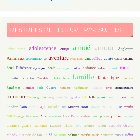
DES IDÉES DE LECTURE PAR SUJETS
amour
amitié
adolescence
Angleterre
19ème siècle
Afrique
aventure
Animaux
conte
chat
apprentissage
art
biographie
collège
contes
cuisine
enfance
enquête
deuil
école
Différence
écologie
enfants
dystopie
écriture
enfant
famille
fantastique
Etats-Unis
Fantasy
Enquête policière
Entraide
histoire
Fantômes
Guerre
Femmes
forêt
handicap
harcèlement
hiver
homosexualité
humour
japon
île
imaginaire
imagination
Immigration
Inde
Italie
lecture
liberté
livre
magie
musique
loup
maladie
mort
Londres
lycée
mer
Meurtres
Moyen Age
mystère
nature
Noël
Paris
peur
poésie
policier
neige
New-York
nouvelles
Ours
peinture
pouvoir
première guerre mondiale
racisme
science fiction
Seconde Guerre
religion
rêve
Mondiale
secrets de famille
solitude
SF
Solidarité
sorcière
souris
Souvenirs
survie
théâtre