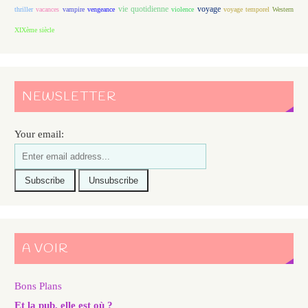
vie quotidienne
voyage
thriller
vacances
vampire
vengeance
violence
voyage temporel
Western
XIXème siècle
NEWSLETTER
Your email:
A VOIR
Bons Plans
Et la pub, elle est où ?